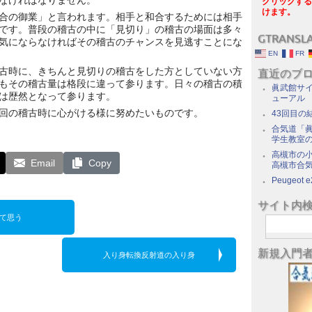
なければなりません。
クリックする
けます。
合の御業」と言われます。相手と和合するためには相手
です。普段の稽古の中に「見切り」の稽古の場面は多々
GTRANSL
気にならなければその稽古のチャンスを見逃すことにな
EN
FR
古時に、きちんと見切りの稽古をした方としていない方
直近のブ
もその稽古量は格段に違って参ります。日々の稽古の積
眞武館サイ
は歴然となって参ります。
ューアル
回の稽古時に心がける様に努めたいものです。
43回目の
合気道「眞
学生教室
高槻市の
Email
Copy
高槻市合
Peugeot e
サイト内
て思う
新規入門
入り身転換反射道の入り身