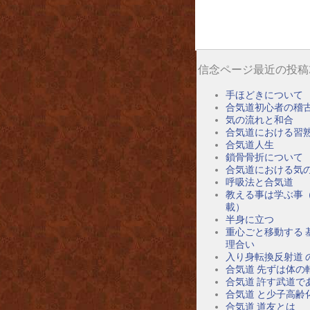
信念ページ最近の投稿
手ほどきについて
合気道初心者の稽
気の流れと和合
合気道における習
合気道人生
鎖骨骨折について
合気道における気
呼吸法と合気道
教える事は学ぶ事
載）
半身に立つ
重心ごと移動する 
理合い
入り身転換反射道 
合気道 先ずは体の
合気道 許す武道で
合気道 と少子高齢
合気道 道友とは