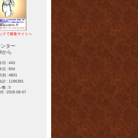
ックで募集サイトへ
ウンター
04から
 : 443
 : 654
 : 4801
 : 1186381
 : 5
 2026-08-07