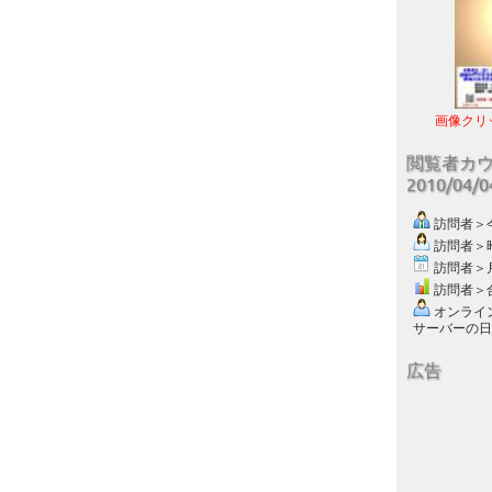
画像クリ
閲覧者カ
2010/04/
訪問者＞今日
訪問者＞昨日
訪問者＞月別
訪問者＞合計
オンライン数
サーバーの日付 :
広告