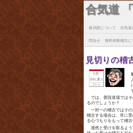
合気道 
眞武館について
合気道
問合せ
無料体験稽古に
見切りの稽
6月
09(木)
2016
では、普段道場ではそ
るのでしょうか？
一対一の稽古ではその
稽古する場合は、常に受
る心づもりをもって稽古
漫然と受けを取るよう