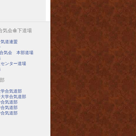
阪合気会傘下道場
合気道連盟
寺
阪合気会 本部道場
場
道センター道場
場
道部
大学合気道部
済大学合気道部
学合気道部
学合気道部
学合気道部