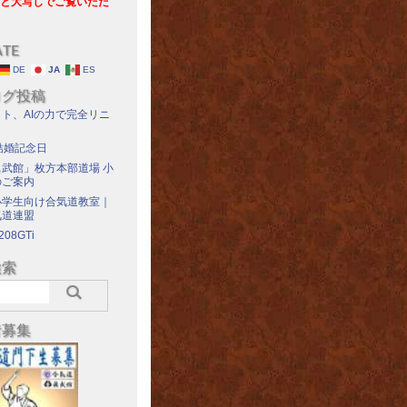
と大写しでご覧いただ
ATE
DE
JA
ES
ログ投稿
ト、AIの力で完全リニ
結婚記念日
武館」枚方本部道場 小
のご案内
小学生向け合気道教室｜
気道連盟
208GTi
検索
者募集