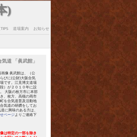
本)
IPS
道場案内
お知らせ
合気道 「眞武館」
眞武館は、（公
らびに(公財)大阪合気
場です。江見博文道場
段）が２０１０年に設
。 大阪の枚方市に本部
き、枚方、高槻の両市
町を合気道普及活動地
合気道の研鑽をしてお
気道に興味のある方は、
せページ
よりご連絡下
像は特定の一部を除き