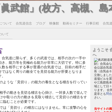
「眞武館」(枚方、高槻、島
について
合気道信念
ブログ
映像館
動画セミナー
行事日程
合気道T
ついて
古
ようこそ 
へ
合気道に限らず、多くの武道では、相手の次の一手や
動き、能力等を見極める能力が非常に大切です。特に多
財）合気会な
人数を相手にする事が普通の合気道では、目前の相手だ
会公認合気道
けではなく周りの敵全てを見切る能力が肝要となりま
長（合気会６
立致しました
す。
道場ビルを置
のような「見切り」の能力の養生となる稽古を行ってい
や三島郡島本
域として日々
ります。 合
相手の動きを見切る稽古を心掛け、一対多人数で並んで
是非とも
問合
けや取りの方の動きを見取り稽古して見切りの稽古をす
さい。
に臨むことが必要です。
では「見切り」の稽古にはなりません。常に攻撃の心を
当サイトの画