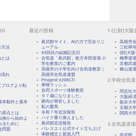
20
最近の投稿
1.(公財)大
眞武館サイト、AIの力で完全リニ
高槻市
古方法
ューアル
三松禪
43回目の結婚記念日
(財)大
熟とは
合気道「眞武館」枚方本部道場 小
梅華道
学生教室のご案内
京都武
高槻市の小学生向け合気道教室｜
篠山道
の流れ
高槻市合気道連盟
2.学校合気
Peugeot e208GTi
車検ラッシュ
（ブログより転
合同スポーツ体験教室
同志社
６７歳になりました。
大阪経
家内が骨折しました
基本動作と基本
龍谷大
私の愛馬
京都大
令和７年近況報告
の原点とは
関西大
バイク乗り換えました
転換から始めよ
眞武館近況報告
あるために
3.合気道道場
パレスエミ公式サイト立ち上げ
化問題
体験稽古と新規入門
尚武館