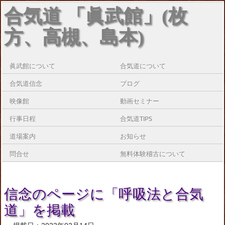
合気道 「眞武館」(枚
方、高槻、島本)
眞武館について
合気道について
合気道信念
ブログ
映像館
動画セミナー
行事日程
合気道TIPS
道場案内
お知らせ
問合せ
無料体験稽古について
信念のページに「呼吸法と合気
道」を掲載