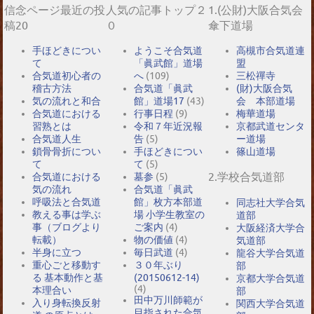
信念ページ最近の投
人気の記事トップ２
1.(公財)大阪合気会
稿20
０
傘下道場
手ほどきについ
ようこそ合気道
高槻市合気道連
て
「眞武館」道場
盟
合気道初心者の
へ
(109)
三松禪寺
稽古方法
合気道「眞武
(財)大阪合気
気の流れと和合
館」道場17
(43)
会 本部道場
合気道における
行事日程
(9)
梅華道場
習熟とは
令和７年近況報
京都武道センタ
合気道人生
告
(5)
ー道場
鎖骨骨折につい
手ほどきについ
篠山道場
て
て
(5)
2.学校合気道部
合気道における
墓参
(5)
気の流れ
合気道「眞武
呼吸法と合気道
館」枚方本部道
同志社大学合気
教える事は学ぶ
場 小学生教室の
道部
事（ブログより
ご案内
(4)
大阪経済大学合
転載）
物の価値
(4)
気道部
半身に立つ
毎日武道
(4)
龍谷大学合気道
重心ごと移動す
３０年ぶり
部
る 基本動作と基
(20150612-14)
京都大学合気道
(4)
本理合い
部
田中万川師範が
入り身転換反射
関西大学合気道
目指された合気