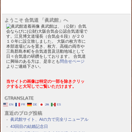
ようこそ 合気道 「眞武館」へ
眞武館は、（公財）合気
会ならびに(公財)大阪合気会公認合気道場で
す。江見博文道場長（合気会６段）が２０
１０年に設立致しました。 大阪の枚方市に
本部道場ビルを置き、枚方、高槻の両市や
三島郡島本町を合気道普及活動地域として
日々合気道の研鑽をしております。 合気道
に興味のある方は、是非とも
問合せページ
よりご連絡下さい。
当サイトの画像は特定の一部を除きクリッ
クすると大写しでご覧いただけます。
GTRANSLATE
EN
FR
DE
JA
ES
直近のブログ投稿
眞武館サイト、AIの力で完全リニューアル
43回目の結婚記念日