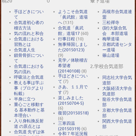
稿20
０
傘下道場
手ほどきについ
ようこそ合気道
高槻市合気道連
て
「眞武館」道場
盟
合気道初心者の
へ
(131)
三松禪寺
稽古方法
合気道「眞武
(財)大阪合気
気の流れと和合
館」道場17
(60)
会 本部道場
合気道における
行事日程
(10)
梅華道場
習熟とは
無事帰国しまし
京都武道センタ
合気道人生
た(20150123)
ー道場
鎖骨骨折につい
(9)
篠山道場
見学／体験稽古
て
希望者
2.学校合気道部
合気道における
(20140108)
(8)
気の流れ
手ほどきについ
呼吸法と合気道
同志社大学合気
て
(7)
教える事は学ぶ
道部
さあ、１１月で
事（ブログより
大阪経済大学合
す
(7)
転載）
気道部
楽しみました
半身に立つ
龍谷大学合気道
(20150704-5)
重心ごと移動す
部
(6)
る 基本動作と基
京都大学合気道
復習(20150518)
本理合い
部
(6)
入り身転換反射
関西大学合気道
三寒四温
道 の原点とは
部
(20150319)
(6)
合気道 先ずは体
令和７年近況報