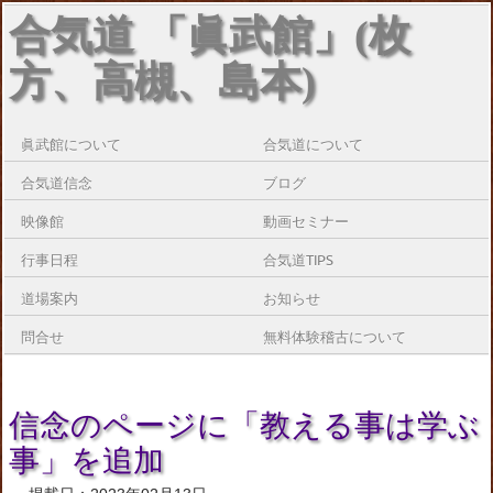
合気道 「眞武館」(枚
方、高槻、島本)
眞武館について
合気道について
合気道信念
ブログ
映像館
動画セミナー
行事日程
合気道TIPS
道場案内
お知らせ
問合せ
無料体験稽古について
信念のページに「教える事は学ぶ
事」を追加