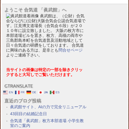
ようこそ 合気道 「眞武館」へ
眞武館は、（公財）合気
会ならびに(公財)大阪合気会公認合気道場で
す。江見博文道場長（合気会６段）が２０
１０年に設立致しました。 大阪の枚方市に
本部道場ビルを置き、枚方、高槻の両市や
三島郡島本町を合気道普及活動地域として
日々合気道の研鑽をしております。 合気道
に興味のある方は、是非とも
問合せページ
よりご連絡下さい。
当サイトの画像は特定の一部を除きクリッ
クすると大写しでご覧いただけます。
GTRANSLATE
EN
FR
DE
JA
ES
直近のブログ投稿
眞武館サイト、AIの力で完全リニューアル
43回目の結婚記念日
合気道「眞武館」枚方本部道場 小学生教
室のご案内