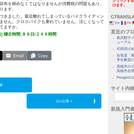
クリックする
財布を締めなくてはなりませんが消費税の問題もあり、
けます。
ります。
づきました。最近離れてしまっているバイクライディン
GTRANSL
ません。クロスバイクも乗れていません。涼しくなって
EN
FR
てますか。
直近のブ
と稽古時間:８９日/２４６時間
眞武館サイ
ューアル
43回目の
Email
Copy
合気道「眞
学生教室
高槻市の
高槻市合
Peugeot e
事
サイト内
次の記事 »
新規入門