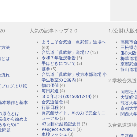
20
人気の記事トップ２０
1.(公財)大
ようこそ合気道「眞武館」道場へ
高槻市
古方法
(60)
三松禪
合気道「眞武館」道場17
(15)
(財)大
令和７年近況報告
(5)
熟とは
梅華道
手ほどきについて
(5)
京都武
墓参
(5)
篠山道
合気道「眞武館」枚方本部道場 小
の流れ
学生教室のご案内
(4)
2.学校合気
物の価値
(4)
（ブログより転
毎日武道
(4)
同志社
３０年ぶり(20150612-14)
(4)
大阪経
合気道信念
(4)
基本動作と基本
龍谷大
行事日程
(4)
京都大
眞武館サイト、AIの力で完全リニ
の原点とは
関西大
ューアル
(3)
転換から始めよ
43回目の結婚記念日
(3)
あるために
3.合気道道場
Peugeot e208GTi
(3)
化問題
車検ラッシュ
(3)
尚武館