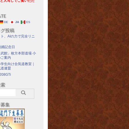
と大写しでご覧いただ
ATE
DE
JA
ES
ログ投稿
ト、AIの力で完全リニ
結婚記念日
武館」枚方本部道場 小
のご案内
小学生向け合気道教室｜
気道連盟
208GTi
検索
者募集