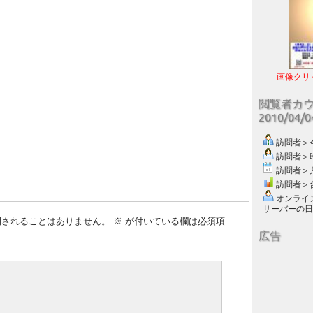
画像クリ
閲覧者カ
2010/04/
訪問者＞今日
訪問者＞昨日
訪問者＞月別
訪問者＞合計
オンライン数
サーバーの日付 :
開されることはありません。
※
が付いている欄は必須項
広告