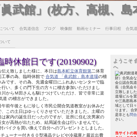
「眞武館」(枚方、高槻、島
について
合気道信念
ブログ
映像館
動画セミナー
行事日程
合気道T
ついて
時休館日です(20190902)
ようこそ 
へ
お伝え致しました様に、本日は
島本町立体育館第
二体育
面工事の為、臨時休館で
合気道 「眞武館」島本道場
の稽
財）合気会な
休みです。その為、先週金曜日にふれあいセンターで臨
会公認合気道
を行い、多くの門下生の方々に稽古参加いただけまし
長（合気会６
立致しました
奈川からＭ田さんも駆けつけていただけ、皆で非常に楽
道場ビルを置
合気道 の稽古ができました。
や三島郡島本
日午前午後ともに珍しく市民公開合気道教室がお休みだ
域として日々
ります。 合
で、この土日はゆっくりさせていただきました。土曜の
是非とも
問合
日は家内の誕生日だったのですが、近所に住む次男家の
さい。
長女が高熱が出たため、結局誕生会は行いませんでし
付バイクを買い換えて自分へのプレゼントとしました。
当サイトの画
Ｋチューナー付き６０型液晶テレビや冷蔵庫と最近出費