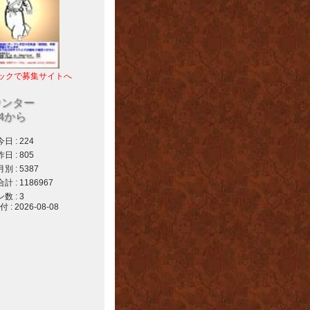
ックで募集サイトへ
ウンター
04から
 : 224
 : 805
 : 5387
 : 1186967
 : 3
 2026-08-08