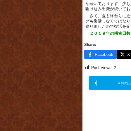
が続いております。少し
駆け込み出費が続いてお
さて、夏も終わりに近
グも復活しなくてはなり
参りましたので復活を企
２０１９年の稽古日数
Share:
Facebook
X
Post Views:
2
« 前の記