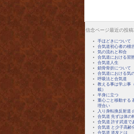
信念ページ最近の投稿
手ほどきについて
合気道初心者の稽
気の流れと和合
合気道における習
合気道人生
鎖骨骨折について
合気道における気
呼吸法と合気道
教える事は学ぶ事
載）
半身に立つ
重心ごと移動する 
理合い
入り身転換反射道 
合気道 先ずは体の
合気道 許す武道で
合気道 と少子高齢
合気道 道友とは