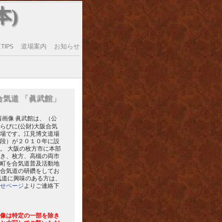
本)
IPS
道場案内
お知らせ
合気道 「眞武館」
眞武館は、（公
らびに(公財)大阪合気
場です。江見博文道場
段）が２０１０年に設
。 大阪の枚方市に本部
き、枚方、高槻の両市
町を合気道普及活動地
合気道の研鑽をしてお
気道に興味のある方は、
せページ
よりご連絡下
像は特定の一部を除き