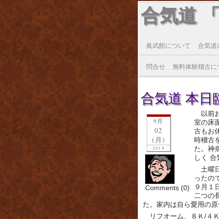
合気道 
眞武館について
合気道
問合せ
無料体験稽古に
合気道 本日臨
以前
9月
室の床
02
古もお
(月)
時稽古
た。神
2019
しく 
土曜
ったの
９月１
Comments (0)
二つの
た。家内は自ら愛用の原
リフオーム、８Ｋ/４