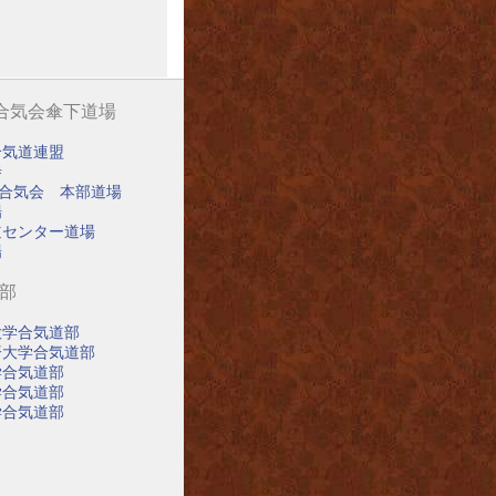
阪合気会傘下道場
合気道連盟
寺
阪合気会 本部道場
場
道センター道場
場
道部
大学合気道部
済大学合気道部
学合気道部
学合気道部
学合気道部