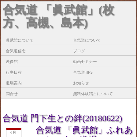
合気道 「眞武館」(枚
方、高槻、島本)
眞武館について
合気道について
合気道信念
ブログ
映像館
動画セミナー
行事日程
合気道TIPS
道場案内
お知らせ
問合せ
無料体験稽古について
合気道 門下生との絆(20180622)
合気道 「眞武館」ふれあ
6月