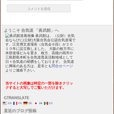
ようこそ 合気道 「眞武館」へ
眞武館は、（公財）合気
会ならびに(公財)大阪合気会公認合気道場で
す。江見博文道場長（合気会６段）が２０
１０年に設立致しました。 大阪の枚方市に
本部道場ビルを置き、枚方、高槻の両市や
三島郡島本町を合気道普及活動地域として
日々合気道の研鑽をしております。 合気道
に興味のある方は、是非とも
問合せページ
よりご連絡下さい。
当サイトの画像は特定の一部を除きクリッ
クすると大写しでご覧いただけます。
GTRANSLATE
EN
FR
DE
JA
ES
直近のブログ投稿