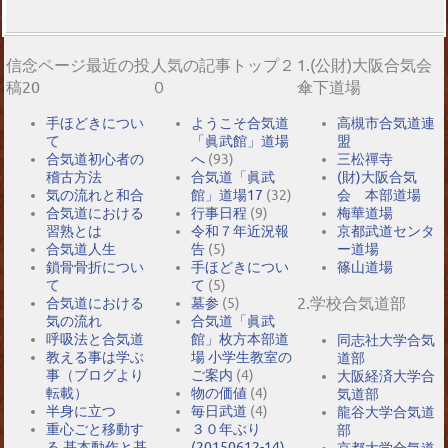
信念ページ最近の投
人気の記事トップ２
1.(公財)大阪合気会
稿20
０
傘下道場
手ほどきについ
ようこそ合気道
高槻市合気道連
て
「眞武館」道場
盟
合気道初心者の
へ
(93)
三松禪寺
稽古方法
合気道「眞武
(財)大阪合気
気の流れと和合
館」道場17
(32)
会 本部道場
合気道における
行事日程
(9)
梅華道場
習熟とは
令和７年近況報
京都武道センタ
合気道人生
告
(5)
ー道場
鎖骨骨折につい
手ほどきについ
篠山道場
て
て
(5)
2.学校合気道部
合気道における
墓参
(5)
気の流れ
合気道「眞武
呼吸法と合気道
館」枚方本部道
同志社大学合気
教える事は学ぶ
場 小学生教室の
道部
事（ブログより
ご案内
(4)
大阪経済大学合
転載）
物の価値
(4)
気道部
半身に立つ
毎日武道
(4)
龍谷大学合気道
重心ごと移動す
３０年ぶり
部
る 基本動作と基
(20150612-14)
京都大学合気道