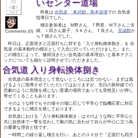
いセンター道場
22
(金)
昨夜は
合気道 「眞武館」島本道場
での 合気道
2018
指導日でした。
稽古参加者は、M野さん、Ｔ野君、Ｍ下さんご夫
婦、Ｉ田さん親子、ＳＫさん、Ｔ良さん、
至誠館
か
Comments (0)
らＴ畑さんでした。
昨日は、正面突きと正面打ちに対する「入り身転換体捌き」を 合
気道 の基本動作の稽古として入念に行っていただけました。また、
この稽古によって、修得頂きたい合気道の基本理合いと基本テクニ
ックについても細かく説明させていただきました。
合気道 入り身転換体捌き
合気道の基本理念として危ないところには近づかない、まずは逃
げるように指導させていただいてはおりますが、先日の新幹線での
悲劇のように危険を感じない普通の場所であっても突然災いが押し
寄せてくることもあります。
そのような時でもその場その場に応じて平常心で臨機応変に対応
できるように稽古を致しております。
合気道における「入り身転換体捌き」はそのような時に平常心と
共に自然体で一撃を交わして敵の気に合わせて自らが中心に立つ為
の重要な理合と技です。
一時間この繰り返し稽古を行い、あとの３０分で「正面打ち四方