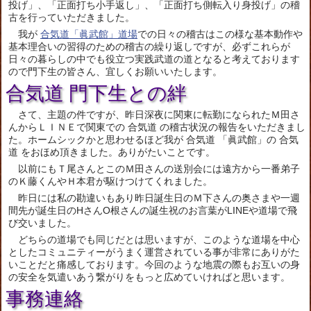
投げ」、「正面打ち小手返し」、「正面打ち側転入り身投げ」の稽
古を行っていただきました。
我が
合気道「眞武館」道場
での日々の稽古はこの様な基本動作や
基本理合いの習得のための稽古の繰り返しですが、必ずこれらが
日々の暮らしの中でも役立つ実践武道の道となると考えております
ので門下生の皆さん、宜しくお願いいたします。
合気道 門下生との絆
さて、主題の件ですが、昨日深夜に関東に転勤になられたＭ田さ
んからＬＩＮＥで関東での 合気道 の稽古状況の報告をいただきまし
た。ホームシックかと思わせるほど我が 合気道 「眞武館」の 合気
道 をおほめ頂きました。ありがたいことです。
以前にもＴ尾さんとこのＭ田さんの送別会には遠方から一番弟子
のＫ藤くんやＨ本君が駆けつけてくれました。
昨日には私の勘違いもあり昨日誕生日のＭ下さんの奥さまや一週
間先が誕生日のHさんO根さんの誕生祝のお言葉がLINEや道場で飛
び交いました。
どちらの道場でも同じだとは思いますが、このような道場を中心
としたコミュニティーがうまく運営されている事が非常にありがた
いことだと痛感しております。今回のような地震の際もお互いの身
の安全を気遣いあう繋がりをもっと広めていければと思います。
事務連絡