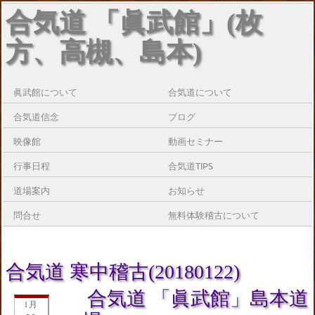
合気道 「眞武館」(枚
方、高槻、島本)
眞武館について
合気道について
合気道信念
ブログ
映像館
動画セミナー
行事日程
合気道TIPS
道場案内
お知らせ
問合せ
無料体験稽古について
合気道 寒中稽古(20180122)
合気道 「眞武館」島本道
1月