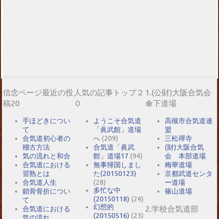
信念ページ最近の投
人気の記事トップ２
1.(公財)大阪合気会
稿20
０
傘下道場
手ほどきについ
ようこそ合気道
高槻市合気道連
て
「眞武館」道場
盟
合気道初心者の
へ
(209)
三松禪寺
稽古方法
合気道「眞武
(財)大阪合気
気の流れと和合
館」道場17
(94)
会 本部道場
合気道における
無事帰国しまし
梅華道場
習熟とは
た(20150123)
京都武道センタ
合気道人生
(28)
ー道場
多忙な中
鎖骨骨折につい
篠山道場
(20150118)
(24)
て
幻想的
2.学校合気道部
合気道における
(20150516)
(23)
気の流れ