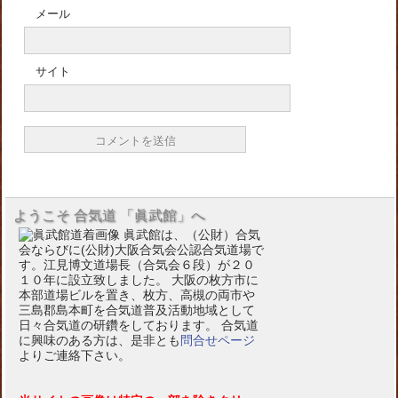
メール
サイト
ようこそ 合気道 「眞武館」へ
眞武館は、（公財）合気
会ならびに(公財)大阪合気会公認合気道場で
す。江見博文道場長（合気会６段）が２０
１０年に設立致しました。 大阪の枚方市に
本部道場ビルを置き、枚方、高槻の両市や
三島郡島本町を合気道普及活動地域として
日々合気道の研鑽をしております。 合気道
に興味のある方は、是非とも
問合せページ
よりご連絡下さい。