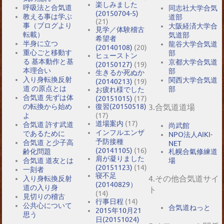
楽しみました
呼吸法と合気道
同志社大学合気
(20150704-5)
教える事は学ぶ
道部
(21)
事（ブログより
大阪経済大学合
見学／体験稽古
転載）
気道部
希望者
半身に立つ
龍谷大学合気道
(20140108)
(20)
重心ごと移動す
部
ヒューストン
る 基本動作と基
京都大学合気道
(20150127)
(19)
本理合い
部
生きるか死ぬか
入り身転換反射
関西大学合気道
(20140213)
(19)
道 の原点とは
部
お疲れ様でした
合気道 先ずは体
(20151015)
(17)
の転換から始め
復習(20150518)
3.合気道道場
よ
(17)
道場案内
(17)
合気道 許す武道
尚武館
インフルエンザ
であるために
NPO法人AIKI-
予防接種
合気道 と少子高
NET
(20141105)
(16)
札幌合氣修練道
齢化問題
肩が凝りました
場
合気道 道友とは
(20151123)
(14)
一刻者
寝不足
4.その他合気道サイ
入り身転換反射
(20140829）
道の入り身
ト
(14)
見切りの稽古
行事日程
(14)
公共心について
合気道ねっと
2015年10月21
思う
日(20151024)