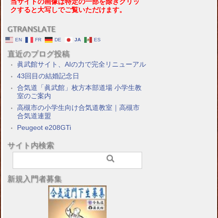
当サイトの画像は特定の一部を除きクリッ
クすると大写しでご覧いただけます。
GTRANSLATE
EN
FR
DE
JA
ES
直近のブログ投稿
眞武館サイト、AIの力で完全リニューアル
43回目の結婚記念日
合気道「眞武館」枚方本部道場 小学生教
室のご案内
高槻市の小学生向け合気道教室｜高槻市
合気道連盟
Peugeot e208GTi
サイト内検索
新規入門者募集