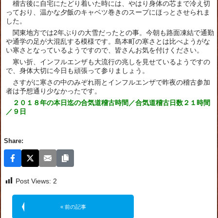
稽古後に自宅にたどり着いた時には、やはり身体の芯まで冷え切
っており、温かな夕飯のキャベツ巻きのスープにほっとさせられま
した。
関東地方では2年ぶりの大雪だったとの事。今朝も路面凍結で通勤
や通学の足が大混乱する模様です。島本町の寒さとは比べようがな
い寒さとなっているようですので、皆さんお気を付けください。
寒い折、インフルエンザも大流行の兆しを見せているようですの
で、身体大切に今日も頑張って参りましょう。
さすがに寒さの中のみぞれ雨とインフルエンザで昨夜の稽古参加
者は予想通り少なかったです。
２０１８年の本日迄の合気道稽古時間／合気道稽古日数２１時間
／９日
Share:
Post Views:
2
« 前の記事