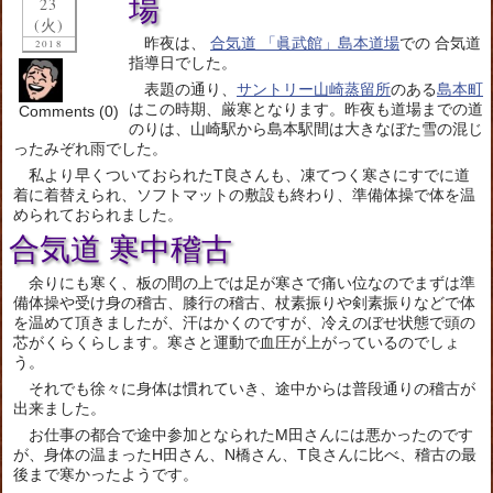
場
23
(火)
昨夜は、
合気道 「眞武館」島本道場
での 合気道
2018
指導日でした。
表題の通り、
サントリー山崎蒸留所
のある
島本町
はこの時期、厳寒となります。昨夜も道場までの道
Comments (0)
のりは、山崎駅から島本駅間は大きなぼた雪の混じ
ったみぞれ雨でした。
私より早くついておられたT良さんも、凍てつく寒さにすでに道
着に着替えられ、ソフトマットの敷設も終わり、準備体操で体を温
められておられました。
合気道 寒中稽古
余りにも寒く、板の間の上では足が寒さで痛い位なのでまずは準
備体操や受け身の稽古、膝行の稽古、杖素振りや剣素振りなどで体
を温めて頂きましたが、汗はかくのですが、冷えのぼせ状態で頭の
芯がくらくらします。寒さと運動で血圧が上がっているのでしょ
う。
それでも徐々に身体は慣れていき、途中からは普段通りの稽古が
出来ました。
お仕事の都合で途中参加となられたM田さんには悪かったのです
が、身体の温まったH田さん、N橋さん、T良さんに比べ、稽古の最
後まで寒かったようです。