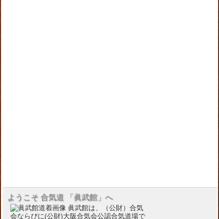
ようこそ 合気道 「眞武館」へ
眞武館は、（公財）合気
会ならびに(公財)大阪合気会公認合気道場で