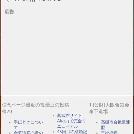
広告
信念ページ最近の投
最近の投稿
1.(公財)大阪合気会
稿20
傘下道場
眞武館サイト、
AIの力で完全リ
手ほどきについ
高槻市合気道連
ニューアル
て
盟
43回目の結婚記
合気道初心者の
三松禪寺