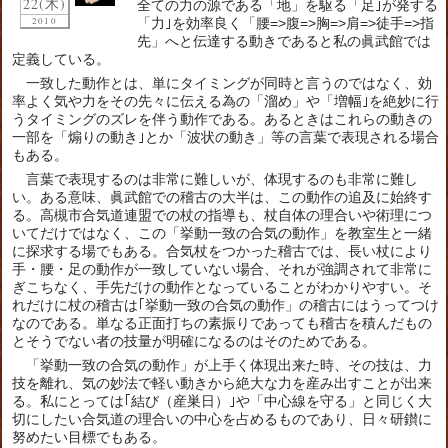
22(木)
全ての力の源である「地」を駆る「足｣が発する
2010
「力｣を効率良く「腰=>腹=>胸=>肩=>徒手=>指
先」へと伝達する動きであると私の眞武館では
定義している。
一致した動作とは、単にタイミングが同時と言うのではなく、効
率よく気や力をその先々に伝える為の「溜め」や「増幅｣を絶妙に行
うタイミングのズレを伴う動作である。あるときはこれらの動きの
一部を「煽りの動き｣とか「波状の動き」等の言葉で表現される場合
もある。
言葉で表現するのは非常に難しいが、体現するのも非常に難し
い。ある意味、眞武館での稽古の大半は、この動作の追及に始終す
る。高槻市合気道連盟での杖の指導も、杖自体の理合いや術理につ
いてだけではなく、この「挙動一致の合気の動作」を教室生と一緒
に探求する場でもある。合気杖をつかった稽古では、長い杖により
手・腰・足の動作が一致していない場合、それが強調されて非常に
ぎこちなく、手先だけの動作となっていることがわかりやすい。そ
れだけに杖の稽古は｢挙動一致の合気の動作」の稽古にはうってつけ
なのである。単なる正面打ちの素振りであっても稽古を積んだもの
とそうでない者の技量が明確になるのはそのためである。
「挙動一致の合気の動作」が上手く体現出来た時、その技は、力
技を離れ、気の妙法で軽い動きから絶大な力を産み出すことが出来
る。私にとっては｢結び（産巣日）｣や「中心線を守る」と同じく大
切にしたい合気道の理合いの中心を占めるものであり、日々研鑚に
努めたい目標でもある。