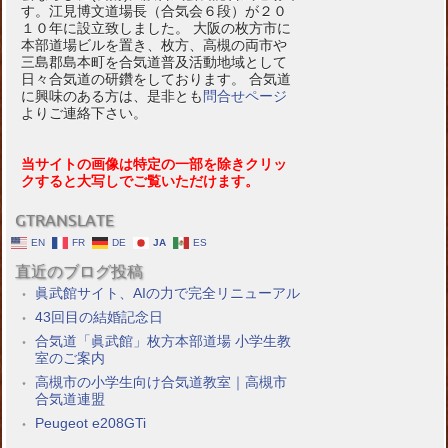
す。江見博文道場長（合気会６段）が２０
１０年に設立致しました。 大阪の枚方市に
本部道場ビルを置き、枚方、高槻の両市や
三島郡島本町を合気道普及活動地域として
日々合気道の研鑽をしております。 合気道
に興味のある方は、是非とも
問合せページ
よりご連絡下さい。
当サイトの画像は特定の一部を除きクリッ
クすると大写しでご覧いただけます。
GTRANSLATE
EN
FR
DE
JA
ES
直近のブログ投稿
眞武館サイト、AIの力で完全リニューアル
43回目の結婚記念日
合気道「眞武館」枚方本部道場 小学生教
室のご案内
高槻市の小学生向け合気道教室｜高槻市
合気道連盟
Peugeot e208GTi