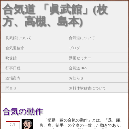
合気道 「眞武館」(枚
方、高槻、島本)
眞武館について
合気道について
合気道信念
ブログ
映像館
動画セミナー
行事日程
合気道TIPS
道場案内
お知らせ
問合せ
無料体験稽古について
合気の動作
「挙動一致の合気の動作」とは、「足、腰、
7月
腹、肩、徒手」の全身の一致した動きであり、