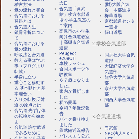
念日
稽古方法
(財)大阪合気
合気道「眞武
気の流れと和合
会 本部道場
館」枚方本部道
合気道における
梅華道場
場 小学生教室の
習熟とは
京都武道センタ
ご案内
合気道人生
ー道場
高槻市の小学生
鎖骨骨折につい
篠山道場
向け合気道教室
て
｜高槻市合気道
2.学校合気道部
合気道における
連盟
気の流れ
Peugeot
呼吸法と合気道
同志社大学合気
e208GTi
教える事は学ぶ
道部
車検ラッシュ
事（ブログより
大阪経済大学合
合同スポーツ体
転載）
気道部
験教室
半身に立つ
龍谷大学合気道
６７歳になりま
重心ごと移動す
部
した。
る 基本動作と基
京都大学合気道
家内が骨折しま
本理合い
部
した
入り身転換反射
関西大学合気道
私の愛馬
道 の原点とは
部
令和７年近況報
合気道 先ずは体
告
の転換から始め
3.合気道道場
バイク乗り換え
よ
ました
合気道 許す武道
尚武館
眞武館近況報告
であるために
NPO法人AIKI-
パレスエミ公式
合気道 と少子高
NET