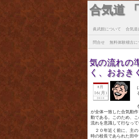
合気道 
眞武館について
合気道
問合せ
無料体験稽古に
気の流れの
く、おおき
8月
16(月)
2010
が全体一致した合気動作
動である。このため、こ
流れを意識して行なって
２０年近く前に、主の
時の校長であられた田中