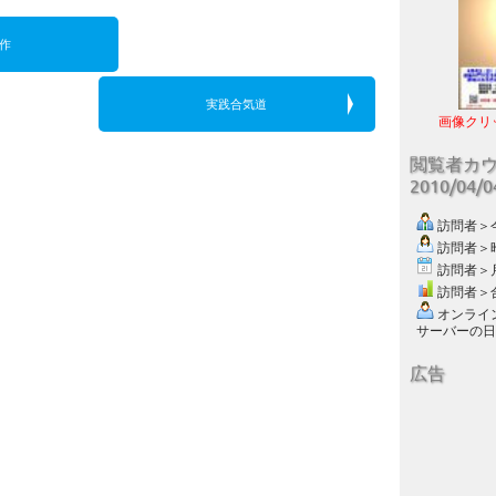
作
実践合気道
画像クリ
閲覧者カ
2010/04/
訪問者＞今日
訪問者＞昨日
訪問者＞月別
訪問者＞合計
オンライン数
サーバーの日付 :
広告