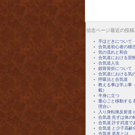
信念ページ最近の投稿
手ほどきについて
合気道初心者の稽
気の流れと和合
合気道における習
合気道人生
鎖骨骨折について
合気道における気
呼吸法と合気道
教える事は学ぶ事
載）
半身に立つ
重心ごと移動する 
理合い
入り身転換反射道 
合気道 先ずは体の
合気道 許す武道で
合気道 と少子高齢
合気道 道友とは