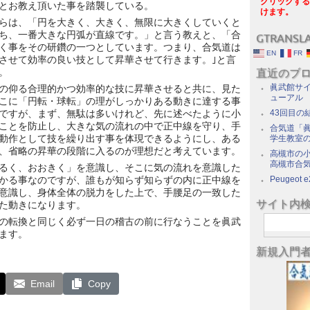
クリックする
とお教え頂いた事を踏襲している。
けます。
らは、「円を大きく、大きく、無限に大きくしていくと
ち、一番大きな円弧が直線です。」と言う教えと、「合
GTRANSL
く事をその研鑽の一つとしています。つまり、合気道は
EN
FR
させて効率の良い技として昇華させて行きます。｣と言
。
直近のブ
眞武館サイ
の仰る合理的かつ効率的な技に昇華させると共に、見た
ューアル
こに「円転・球転」の理がしっかりある動きに達する事
ですが、まず、無駄は多いけれど、先に述べたように小
43回目の
ことを防止し、大きな気の流れの中で正中線を守り、手
合気道「眞
動作として技を繰り出す事を体現できるようにし、ある
学生教室
、省略の昇華の段階に入るのが理想だと考えています。
高槻市の
高槻市合
るく、おおきく」を意識し、そこに気の流れを意識した
かる事なのですが、誰もが知らず知らずの内に正中線を
Peugeot e
意識し、身体全体の脱力をした上で、手腰足の一致した
サイト内
た動きになります。
の転換と同じく必ず一日の稽古の前に行なうことを眞武
ます。
新規入門
Email
Copy