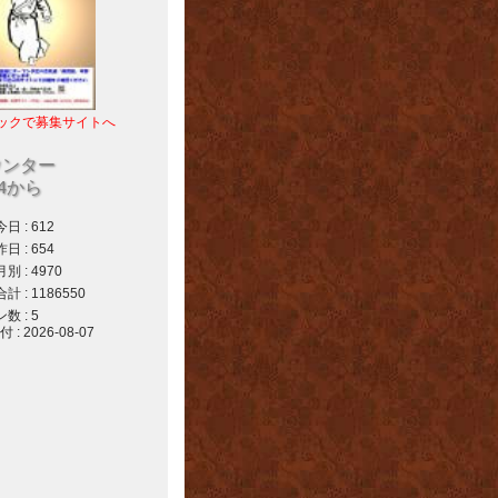
ックで募集サイトへ
ウンター
04から
 : 612
 : 654
 : 4970
 : 1186550
 : 5
 2026-08-07