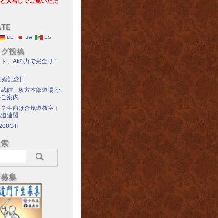
と大写しでご覧いただ
ATE
DE
JA
ES
ログ投稿
ト、AIの力で完全リニ
結婚記念日
武館」枚方本部道場 小
のご案内
小学生向け合気道教室｜
気道連盟
208GTi
検索
者募集