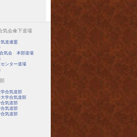
阪合気会傘下道場
合気道連盟
寺
阪合気会 本部道場
場
道センター道場
場
道部
大学合気道部
済大学合気道部
学合気道部
学合気道部
学合気道部