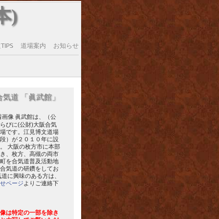
本)
IPS
道場案内
お知らせ
合気道 「眞武館」
眞武館は、（公
らびに(公財)大阪合気
場です。江見博文道場
段）が２０１０年に設
。 大阪の枚方市に本部
き、枚方、高槻の両市
町を合気道普及活動地
合気道の研鑽をしてお
気道に興味のある方は、
せページ
よりご連絡下
像は特定の一部を除き