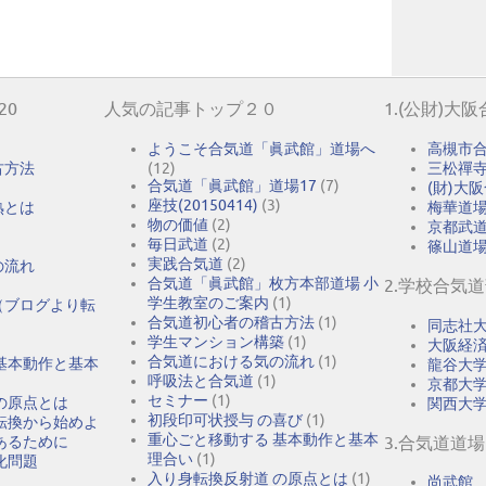
20
人気の記事トップ２０
1.(公財)大
ようこそ合気道「眞武館」道場へ
高槻市
古方法
(12)
三松禪
合気道「眞武館」道場17
(7)
(財)大
座技(20150414)
(3)
熟とは
梅華道
物の価値
(2)
京都武
毎日武道
(2)
篠山道
実践合気道
(2)
の流れ
合気道「眞武館」枚方本部道場 小
2.学校合気
学生教室のご案内
(1)
（ブログより転
合気道初心者の稽古方法
(1)
同志社
学生マンション構築
(1)
大阪経
合気道における気の流れ
(1)
基本動作と基本
龍谷大
呼吸法と合気道
(1)
京都大
セミナー
(1)
の原点とは
関西大
初段印可状授与 の喜び
(1)
転換から始めよ
重心ごと移動する 基本動作と基本
あるために
3.合気道道場
理合い
(1)
化問題
入り身転換反射道 の原点とは
(1)
尚武館