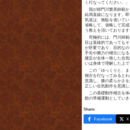
く行なってください。」
我が師門川繁美師範か
結局直線になります。即
気道は、無駄を省いてい
省略して、省略して完成
う教えを頂いております
究極的には、門川師範
目は直線的であってもそ
が肝要であり、目的なの
手先や腕力の稽古になる
腰足が全体一致した合気
いは身体で理解した上で
この「ゆっくりと、ま
稽古を行なってみるとわ
意識し、膝の柔らかさを
正しい合気動作を意識し
この基礎動作稽古を体
館の準備運動としていき
Share:
Facebook
X