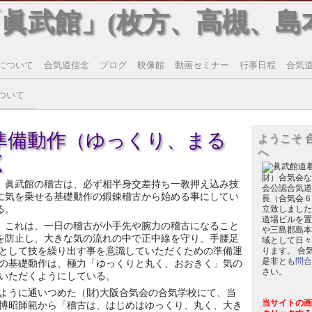
「眞武館」(枚方、高槻、島
について
合気道信念
ブログ
映像館
動画セミナー
行事日程
合気道T
ついて
準備動作（ゆっくり、まる
ようこそ 
へ
く
財）合気会な
眞武館の稽古は、必ず相半身交差持ち一教押え込み技
会公認合気道
に気を乗せる基礎動作の鍛錬稽古から始める事にしてい
長（合気会６
る。
立致しました
道場ビルを置
これは、一日の稽古が小手先や腕力の稽古になること
や三島郡島本
を防止し、大きな気の流れの中で正中線を守り、手腰足
域として日々
として技を繰り出す事を意識していただくための準備運
ります。 合
是非とも
問合
の基礎動作は、極力「ゆっくりと丸く、おおきく」気の
さい。
いただくようにしている。
ように通いつめた（財)大阪合気会の合気学校にて、当
当サイトの画
博昭師範から「稽古は、はじめはゆっくり、丸く、大き