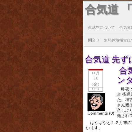
合気道 
眞武館について
合気道
問合せ
無料体験稽古に
合気道 先ずは
合
11月
ン
16
(金)
昨夜
2018
道 指
た。稽
さん親
久しぶ
Comments (0)
働され
はやばやと１２月末の
います。