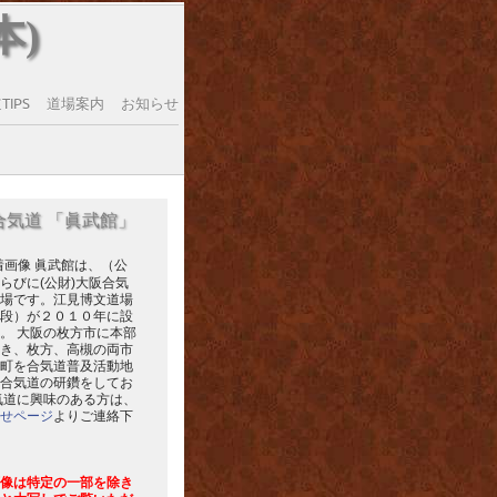
本)
IPS
道場案内
お知らせ
合気道 「眞武館」
眞武館は、（公
らびに(公財)大阪合気
場です。江見博文道場
段）が２０１０年に設
。 大阪の枚方市に本部
き、枚方、高槻の両市
町を合気道普及活動地
合気道の研鑽をしてお
気道に興味のある方は、
せページ
よりご連絡下
像は特定の一部を除き