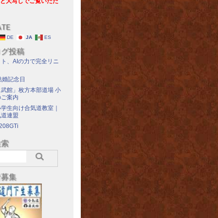
と大写しでご覧いただ
ATE
DE
JA
ES
ログ投稿
ト、AIの力で完全リニ
結婚記念日
武館」枚方本部道場 小
のご案内
小学生向け合気道教室｜
気道連盟
208GTi
検索
者募集