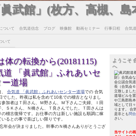
「眞武館」(枚方、高槻、島
について
合気道信念
ブログ
映像館
動画セミナー
行事日程
合気道T
ついて
体の転換から(20181115)
ようこそ 
へ
気道 「眞武館」ふれあいセ
財）合気会な
ター道場
会公認合気道
長（合気会６
立致しました
は、
合気道 「眞武館」ふれあいセンター道場
での 合気
道場ビルを置
導日でした。昨夜は私を含めて10名での稽古となりまし
や三島郡島本
古参加者はＴ田さん、Ｍ野さん、Ｍ下さんご夫婦、Ｉ田
域として日々
子、ＳＫさん、Ｎ橋さん、Ｔ良さんでした。Ｔ田さんは
ります。 合
りの稽古復帰です。お仕事の方は新しい施設も順調に稼
是非とも
問合
さい。
ているとの事で喜ばしい限りです。
忘年会が決まりました。幹事のＮ橋さんありがとうござ
当サイトの画