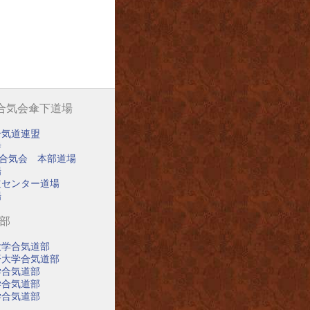
阪合気会傘下道場
合気道連盟
寺
阪合気会 本部道場
場
道センター道場
場
道部
大学合気道部
済大学合気道部
学合気道部
学合気道部
学合気道部