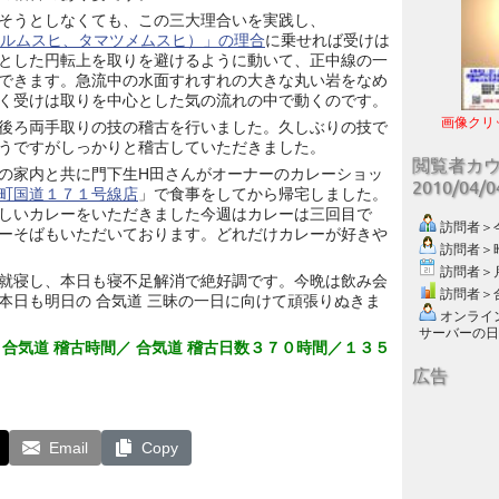
そうとしなくても、この三大理合いを実践し、
タルムスヒ、タマツメムスヒ）」の理合
に乗せれば受けは
とした円転上を取りを避けるように動いて、正中線の一
できます。急流中の水面すれすれの大きな丸い岩をなめ
く受けは取りを中心とした気の流れの中で動くのです。
画像クリ
後ろ両手取りの技の稽古を行いました。久しぶりの技で
うですがしっかりと稽古していただきました。
閲覧者カ
の家内と共に門下生H田さんがオーナーのカレーショッ
2010/04/
本町国道１７１号線店
」で食事をしてから帰宅しました。
しいカレーをいただきました今週はカレーは三回目で
訪問者＞今日
ーそばもいただいております。どれだけカレーが好きや
訪問者＞昨日
訪問者＞月別
就寝し、本日も寝不足解消で絶好調です。今晩は飲み会
訪問者＞合計
本日も明日の 合気道 三昧の一日に向けて頑張りぬきま
オンライン数
サーバーの日付 :
 合気道 稽古時間／ 合気道 稽古日数３７０時間／１３５
広告
Email
Copy