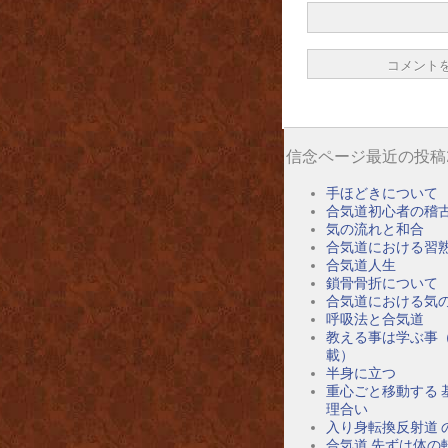
信念ページ最近の投稿
手ほどきについて
合気道初心者の稽
気の流れと和合
合気道における習
合気道人生
鎖骨骨折について
合気道における気
呼吸法と合気道
教える事は学ぶ事
載）
半身に立つ
重心ごと移動する 
理合い
入り身転換反射道 
合気道 先ずは体の