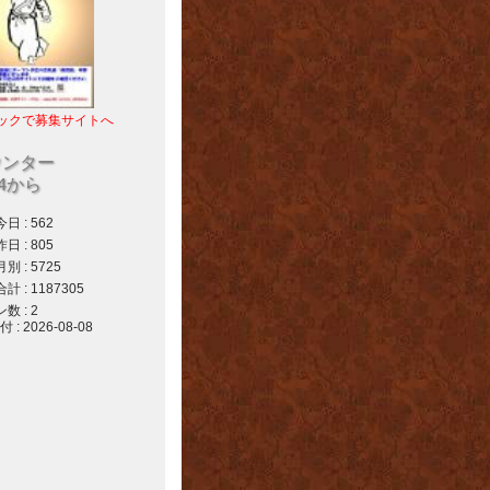
ックで募集サイトへ
ウンター
04から
 : 562
 : 805
 : 5725
 : 1187305
 : 2
 2026-08-08