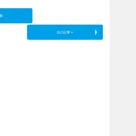
事
次の記事 »