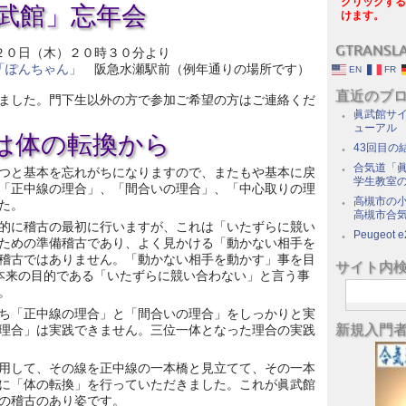
クリックする
眞武館」忘年会
けます。
GTRANSL
２０日（木）２０時３０分より
「ぽんちゃん」
阪急水瀬駅前（例年通りの場所です）
EN
FR
直近のブ
ました。門下生以外の方で参加ご希望の方はご連絡くだ
眞武館サイ
ューアル
ずは体の転換から
43回目の
合気道「眞
つと基本を忘れがちになりますので、またもや基本に戻
学生教室
「正中線の理合」、「間合いの理合」、「中心取りの理
高槻市の
た。
高槻市合
的に稽古の最初に行いますが、これは「いたずらに競い
Peugeot e
ための準備稽古であり、よく見かける「動かない相手を
稽古ではありません。「動かない相手を動かす」事を目
サイト内
 本来の目的である「いたずらに競い合わない」と言う事
。
ち「正中線の理合」と「間合いの理合」をしっかりと実
新規入門
理合」は実践できません。三位一体となった理合の実践
用して、その線を正中線の一本橋と見立てて、その一本
に「体の転換」を行っていただきました。これが眞武館
の稽古のあり姿です。