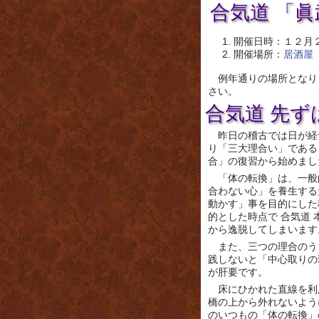
合気道 「
開催日時：１２月
開催場所：
居酒屋
例年通りの場所となり
さい。
合気道 先
昨日の稽古では日が経
り「三大理合い」である
合」の復習から始めまし
「体の転換」は、一般
合わない心」を養生する
動かす」事を目的にした
的とした時点で 合気道
から逸脱してしまいます
また、三つの理合のう
践しないと「中心取りの
が肝要です。
床にひかれた直線を利
橋の上から外れないよう
のいつもの「体の転換」