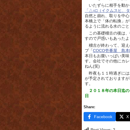
いたずらに相手を動か
「△○□（イクムスヒ、
自然と崩れ、取りを中心
本橋上で「体の転換」が
るように流れる水のごと
この基礎稽古の後は、
すので戸惑いもあったよ
稽古が終わって、迎え
プ「
COCO壱番屋 島
本日もお腹いっぱい美味
す。会社でその他にカレ
ねん(笑)
昨夜も１１時過ぎには
が予定されておりますが
す。
２０１８年の本日迄の
日
Share:
Facebook
X
Post Views:
2