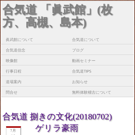
合気道 「眞武館」(枚
方、高槻、島本)
眞武館について
合気道について
合気道信念
ブログ
映像館
動画セミナー
行事日程
合気道TIPS
道場案内
お知らせ
問合せ
無料体験稽古について
合気道 捌きの文化(20180702)
ゲリラ豪雨
7月