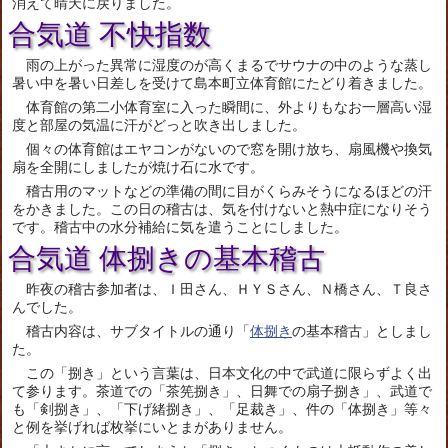
消えて晴天に戻りました。
合気道 不快指数
雨の上がった異常に湿度のが高くまるでサウナの中のような蒸し
暑い中を暑い日差しを受けて島本町立体育館にたどり着きました。
体育館の第二小体育室に入った瞬間に、外よりもなお一層高い湿
度と部屋の気温に汗がどっと吹き出しました。
個々の体育館はエヤコンがないので窓を開け放ち、扇風機や換気
扇を全開にしましたが焼け石に水です。
稽古用のマットなどの準備の間に目がくらみそうになるほどの汗
をかきました。この日の稽古は、気を付けないと熱中症になりそう
です。稽古中の水分補給に気を遣うことにしました。
合気道 体捌きの基本稽古
昨夜の稽古参加者は、Ｉ田さん、ＨＹＳさん、Ｎ橋さん、Ｔ良さ
んでした。
稽古内容は、サブタイトルの通り「
体捌き
の基本稽古」としまし
た。
この「捌き」という言葉は、日本文化の中で武道に限らずよく出
て参ります。茶道での「茶筅捌き」、日舞での扇子捌き」、武道で
も「剣捌き」、「下げ緒捌き」、「足裁き」、件の「体捌き」等々
と例を挙げれば枚挙にいとまがありません。