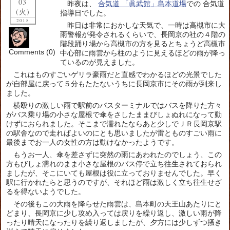
03
昨夜は、
合気道 「眞武館」島本道場
での 合気道
(火)
指導日でした。
2018
昨日は非常におかしな天気で、一時は高槻市に大
雨警報が発令されるくらいで、長岡京の社の４階の
階段踊り場から高槻市の方を見るとちょうど高槻市
Comments (0)
中心部に雨雲から柱のように見えるほどの雨が降っ
ているのが見えました。
これはものすごいゲリラ豪雨だと直感でわかるほどの光景でした
が自部屋に戻って５分もたたないうちに長岡京市にその雨が到来し
ました。
横殴りの激しい雨で駅前のバスターミナルではバスを降りた方々
がバス乗り場の小さな屋根で傘をさしたままびしょぬれになって動
けずにおられました。そこまで濡れたならあと少しでＪＲ長岡京駅
の駅舎なので走ればよいのにとも思いましたが雷とものすごい雨に
最後までお一人の女性の方は動けなかったようです。
もうお一人、傘を差さずに突然の雨にあわれたのでしょう、この
方もびしょ濡れのまま小さな屋根のバス停で立ち往生されておられ
ましたが、そこにいても屋根は役に立っておりませんでした。早く
駅に行かれたらと思うのですが、それほど雨は激しく立ち往生せざ
るを得ないようでした。
その後もこの大雨を降らせた雨雲は、島本町の天王山あたりにと
どまり、長岡京に少し攻め入っては戻りを繰り返し、激しい雨が降
ったり晴天になったりを繰り返しましたが、夕方には少しずつ掻き