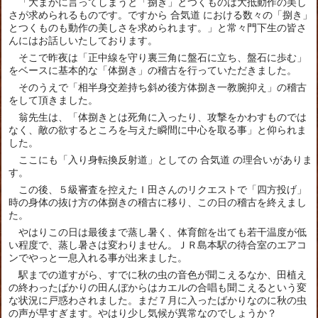
「大まかに言ってしまうと「捌き」とつくものは大抵動作の美し
さが求められるものです。ですから 合気道 における数々の「捌き」
とつくものも動作の美しさを求められます。」と常々門下生の皆さ
んにはお話しいたしております。
そこで昨夜は「正中線を守り裏三角に盤石に立ち、盤石に歩む」
をベースに基本的な「体捌き」の稽古を行っていただきました。
そのうえで「相半身交差持ち斜め後方体捌き一教腕抑え」の稽古
をして頂きました。
翁先生は、「体捌きとは死角に入ったり、攻撃をかわすものでは
なく、敵の欲するところを与えた瞬間に中心を取る事」と仰られま
した。
ここにも「入り身転換反射道」としての 合気道 の理合いがありま
す。
この後、５級審査を控えたＩ田さんのリクエストで「四方投げ」
時の身体の抜け方の体捌きの稽古に移り、この日の稽古を終えまし
た。
やはりこの日は最後まで蒸し暑く、体育館を出ても若干温度が低
い程度で、蒸し暑さは変わりません。ＪＲ島本駅の待合室のエアコ
ンでやっと一息入れる事が出来ました。
駅までの道すがら、すでに秋の虫の音色が聞こえるなか、田植え
の終わったばかりの田んぼからはカエルの合唱も聞こえるという変
な状況に戸惑わされました。まだ７月に入ったばかりなのに秋の虫
の声が早すぎます。やはり少し気候が異常なのでしょうか？