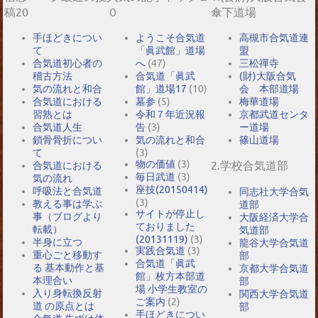
稿20
０
傘下道場
手ほどきについ
ようこそ合気道
高槻市合気道連
て
「眞武館」道場
盟
合気道初心者の
へ
(47)
三松禪寺
稽古方法
合気道「眞武
(財)大阪合気
気の流れと和合
館」道場17
(10)
会 本部道場
合気道における
墓参
(5)
梅華道場
習熟とは
令和７年近況報
京都武道センタ
合気道人生
告
(3)
ー道場
鎖骨骨折につい
気の流れと和合
篠山道場
て
(3)
物の価値
(3)
2.学校合気道部
合気道における
毎日武道
(3)
気の流れ
座技(20150414)
呼吸法と合気道
同志社大学合気
(3)
教える事は学ぶ
道部
サイトが停止し
事（ブログより
大阪経済大学合
ておりました
転載）
気道部
(20131119)
(3)
半身に立つ
龍谷大学合気道
実践合気道
(3)
重心ごと移動す
部
合気道「眞武
る 基本動作と基
京都大学合気道
館」枚方本部道
本理合い
部
場 小学生教室の
入り身転換反射
関西大学合気道
ご案内
(2)
道 の原点とは
部
手ほどきについ