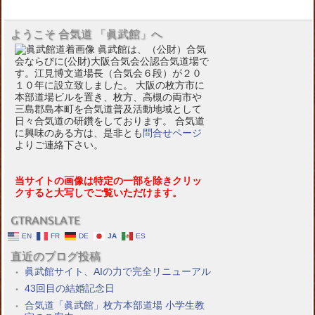
ようこそ 合気道 「眞武館」へ
眞武館は、（公財）合気
会ならびに(公財)大阪合気会公認合気道場で
す。江見博文道場長（合気会６段）が２０
１０年に設立致しました。 大阪の枚方市に
本部道場ビルを置き、枚方、高槻の両市や
三島郡島本町を合気道普及活動地域として
日々合気道の研鑽をしております。 合気道
に興味のある方は、是非とも
問合せページ
よりご連絡下さい。
当サイトの画像は特定の一部を除きクリッ
クすると大写しでご覧いただけます。
GTRANSLATE
EN
FR
DE
JA
ES
直近のブログ投稿
眞武館サイト、AIの力で完全リニューアル
43回目の結婚記念日
合気道「眞武館」枚方本部道場 小学生教