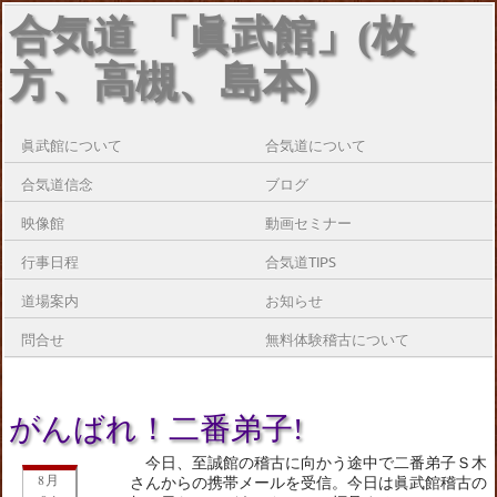
合気道 「眞武館」(枚
方、高槻、島本)
眞武館について
合気道について
合気道信念
ブログ
映像館
動画セミナー
行事日程
合気道TIPS
道場案内
お知らせ
問合せ
無料体験稽古について
がんばれ！二番弟子!
今日、至誠館の稽古に向かう途中で二番弟子Ｓ木
8月
さんからの携帯メールを受信。今日は眞武館稽古の