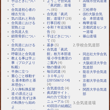
手ほどきについ
ようこそ合気道
高槻市合気道連
て
「眞武館」道場
盟
合気道初心者の
へ
(85)
三松禪寺
稽古方法
合気道「眞武
(財)大阪合気
気の流れと和合
館」道場17
(28)
会 本部道場
合気道における
行事日程
(8)
梅華道場
習熟とは
令和７年近況報
京都武道センタ
合気道人生
告
(5)
ー道場
鎖骨骨折につい
手ほどきについ
篠山道場
て
て
(5)
2.学校合気道部
合気道における
墓参
(5)
気の流れ
合気道「眞武
呼吸法と合気道
館」枚方本部道
同志社大学合気
教える事は学ぶ
場 小学生教室の
道部
事（ブログより
ご案内
(4)
大阪経済大学合
転載）
物の価値
(4)
気道部
半身に立つ
毎日武道
(4)
龍谷大学合気道
重心ごと移動す
３０年ぶり
部
る 基本動作と基
(20150612-14)
京都大学合気道
(4)
本理合い
部
合気道信念
(4)
入り身転換反射
関西大学合気道
眞武館サイト、
道 の原点とは
部
AIの力で完全リ
合気道 先ずは体
ニューアル
(3)
の転換から始め
3.合気道道場
43回目の結婚記
よ