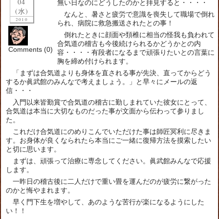
04
無い日なのにどうしたのかと拝見すると・・・・
(水)
なんと、暑さと疲労で意識を喪失して職場で倒れ
2010
られ、病院に救急搬送されたとの事！
倒れたときに顔面や頚椎に相当の怪我も負われて
合気道の稽古も今後続けられるかどうかとの内
Comments (0)
容・・・・有段者になるまで頑張りたいとの言葉に
胸を締め付けられます。
「まずは合気道よりも身体を直される事が先決、直ってからどう
するか眞武館のみんなで考えましょう。」と早々にメールの返
信・・・
入門以来皆勤賞で合気道の稽古に勤しまれていた彼女にとって、
合気道は本当に大切なものだった事が文面から伝わって参りまし
た。
これだけ合気道にのめりこんでいただけた事は師匠冥利に尽きま
す。お身体が良くなられたら本当にご一緒に復帰方法を摸索したい
と切に思います。
まずは、頑張って治療に専念してください。眞武館みんなで応援
します。
一昨日の稽古後に二人だけで重い畳を運んだのが疲労に繋がった
のかと悔やまれます。
早く門下生を増やして、あのような苦行が楽になるようにした
い！！