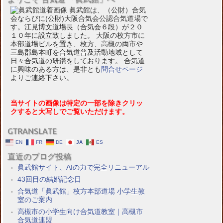
眞武館は、（公財）合気
会ならびに(公財)大阪合気会公認合気道場で
す。江見博文道場長（合気会６段）が２０
１０年に設立致しました。 大阪の枚方市に
本部道場ビルを置き、枚方、高槻の両市や
三島郡島本町を合気道普及活動地域として
日々合気道の研鑽をしております。 合気道
に興味のある方は、是非とも
問合せページ
よりご連絡下さい。
当サイトの画像は特定の一部を除きクリッ
クすると大写しでご覧いただけます。
GTRANSLATE
EN
FR
DE
JA
ES
直近のブログ投稿
眞武館サイト、AIの力で完全リニューアル
43回目の結婚記念日
合気道「眞武館」枚方本部道場 小学生教
室のご案内
高槻市の小学生向け合気道教室｜高槻市
合気道連盟