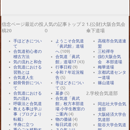
信念ページ最近の投
人気の記事トップ２
1.(公財)大阪合気会
稿20
０
傘下道場
手ほどきについ
ようこそ合気道
高槻市合気道連
て
「眞武館」道場
盟
合気道初心者の
へ
(109)
三松禪寺
稽古方法
合気道「眞武
(財)大阪合気
気の流れと和合
館」道場17
(43)
会 本部道場
合気道における
行事日程
(9)
梅華道場
習熟とは
令和７年近況報
京都武道センタ
合気道人生
告
(5)
ー道場
鎖骨骨折につい
手ほどきについ
篠山道場
て
て
(5)
2.学校合気道部
合気道における
墓参
(5)
気の流れ
合気道「眞武
呼吸法と合気道
館」枚方本部道
同志社大学合気
教える事は学ぶ
場 小学生教室の
道部
事（ブログより
ご案内
(4)
大阪経済大学合
転載）
物の価値
(4)
気道部
半身に立つ
毎日武道
(4)
龍谷大学合気道
重心ごと移動す
３０年ぶり
部