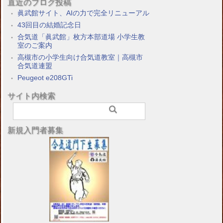
直近のブログ投稿
眞武館サイト、AIの力で完全リニューアル
43回目の結婚記念日
合気道「眞武館」枚方本部道場 小学生教
室のご案内
高槻市の小学生向け合気道教室｜高槻市
合気道連盟
Peugeot e208GTi
サイト内検索
新規入門者募集