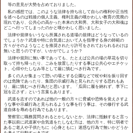
等の意見が大勢を占めておりました。
私の感想では、このような法律を持ち出して自らの権利や正当性
を述べるのは戦後の個人主義、権利主義の嘆かわしい教育の荒廃の
現れであり、公共心の高かった本来の大和男、大和女子の大和魂は
どこへ行ってしまったのかと嘆かわしく思いました。
法律や規律をいうなら所属される道場の規律はどうなっているの
でしょうか？武道や特に合気道において人を指導する身の師範の
方々がそのようなことを推奨されたり許可をされておられるわけは
無いと思うのですが、いかがでしょうか？
法律や規則に無い事であっても、たとえば公共の場の草花を切り
取って持ち帰ったり、ごみを放置したりする事は公共心やエチケッ
ト、心得やたしなみ等として厳に慎むべき行為です。
多くの人が集まって憩いの場とする公園などで杖や剣を振り回す
のは危険であったり、集団の示威行為と見られたりする恐れもあ
り、厳に慎むべき行為だと思います。「瓜田に履を納れず、李下に
冠を正さず」という言葉もあります。
武道を志すのであれば他の一般の方々に脅威や恐怖を覚えさすよ
うな事や示威行為と見られるような事を行う事は、その修行する武
道自体を辱める行為でもあります。
警察官に職務質問されるとかしないとか、法律に抵触すると言っ
た事以前に武道家や合気道をたしなむ方は、他の方々、特に弱者で
あるご老人や子供たちに（心身ともに）迷惑な行為で無いかどうか
を考えて行動すべきです。