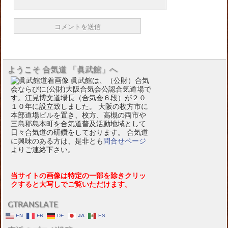
ようこそ 合気道 「眞武館」へ
眞武館は、（公財）合気
会ならびに(公財)大阪合気会公認合気道場で
す。江見博文道場長（合気会６段）が２０
１０年に設立致しました。 大阪の枚方市に
本部道場ビルを置き、枚方、高槻の両市や
三島郡島本町を合気道普及活動地域として
日々合気道の研鑽をしております。 合気道
に興味のある方は、是非とも
問合せページ
よりご連絡下さい。
当サイトの画像は特定の一部を除きクリッ
クすると大写しでご覧いただけます。
GTRANSLATE
EN
FR
DE
JA
ES