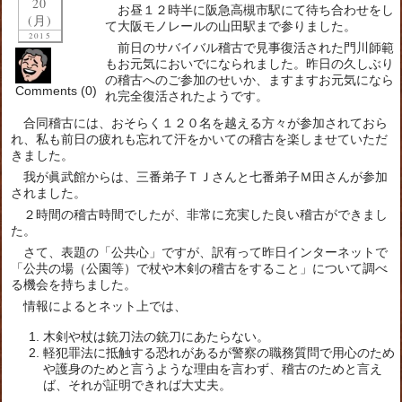
20
お昼１２時半に阪急高槻市駅にて待ち合わせをし
(月)
て大阪モノレールの山田駅まで参りました。
2015
前日のサバイバル稽古で見事復活された門川師範
もお元気においでになられました。昨日の久しぶり
の稽古へのご参加のせいか、ますますお元気になら
Comments (0)
れ完全復活されたようです。
合同稽古には、おそらく１２０名を越える方々が参加されておら
れ、私も前日の疲れも忘れて汗をかいての稽古を楽しませていただ
きました。
我が眞武館からは、三番弟子ＴＪさんと七番弟子Ｍ田さんが参加
されました。
２時間の稽古時間でしたが、非常に充実した良い稽古ができまし
た。
さて、表題の「公共心」ですが、訳有って昨日インターネットで
「公共の場（公園等）で杖や木剣の稽古をすること」について調べ
る機会を持ちました。
情報によるとネット上では、
木剣や杖は銃刀法の銃刀にあたらない。
軽犯罪法に抵触する恐れがあるが警察の職務質問で用心のため
や護身のためと言うような理由を言わず、稽古のためと言え
ば、それが証明できれば大丈夫。