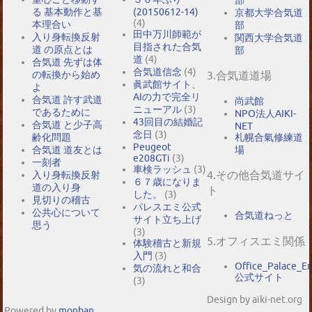
る 基本動作と基
(20150612-14)
京都大学合気道
(4)
本理合い
部
田中万川師範が
入り身転換反射
関西大学合気道
目指された合気
道 の原点とは
部
道
(4)
合気道 先ずは体
合気道信念
(4)
の転換から始め
3.合気道道場
眞武館サイト、
よ
AIの力で完全リ
合気道 許す武道
尚武館
ニューアル
(3)
であるために
NPO法人AIKI-
43回目の結婚記
合気道 と少子高
NET
念日
(3)
札幌合氣修練道
齢化問題
Peugeot
場
合気道 道友とは
e208GTi
(3)
一刻者
車検ラッシュ
(3)
4.その他合気道サイ
入り身転換反射
６７歳になりま
道の入り身
ト
した。
(3)
見切りの稽古
パレスエミ公式
公共心について
合気道ねっと
サイト立ち上げ
思う
(3)
5.オフィスエミ関係
体験稽古と新規
入門
(3)
Office_Palace_E
気の流れと和合
公式サイト
(3)
Design by aiki-net.org
Powered by
monban