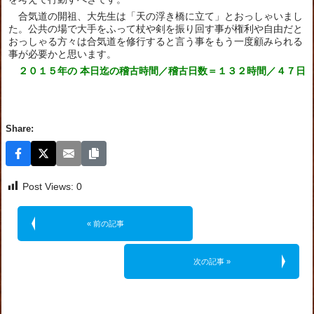
合気道の開祖、大先生は「天の浮き橋に立て」とおっしゃいまし
た。公共の場で大手をふって杖や剣を振り回す事が権利や自由だと
おっしゃる方々は合気道を修行すると言う事をもう一度顧みられる
事が必要かと思います。
２０１５年の 本日迄の稽古時間／稽古日数＝１３２時間／４７日
Share:
Post Views:
0
« 前の記事
次の記事 »