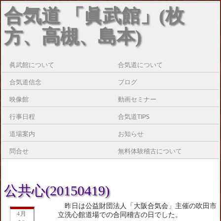
合気道 「眞武館」(枚
方、高槻、島本)
眞武館について
合気道について
合気道信念
ブログ
映像館
動画セミナー
行事日程
合気道TIPS
道場案内
お知らせ
問合せ
無料体験稽古について
公共心(20150419)
昨日は公益財団法人「大阪合気会」主催の吹田市
4月
立洗心館道場での合同稽古の日でした。