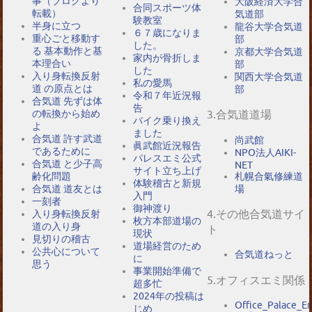
事（ブログより
大阪経済大学合
合同スポーツ体
転載）
気道部
験教室
半身に立つ
龍谷大学合気道
６７歳になりま
重心ごと移動す
部
した。
る 基本動作と基
京都大学合気道
家内が骨折しま
本理合い
部
した
入り身転換反射
関西大学合気道
私の愛馬
道 の原点とは
部
令和７年近況報
合気道 先ずは体
告
の転換から始め
3.合気道道場
バイク乗り換え
よ
ました
合気道 許す武道
尚武館
眞武館近況報告
であるために
NPO法人AIKI-
パレスエミ公式
合気道 と少子高
NET
サイト立ち上げ
札幌合氣修練道
齢化問題
体験稽古と新規
場
合気道 道友とは
入門
一刻者
御神渡り
4.その他合気道サイ
入り身転換反射
枚方本部道場の
道の入り身
ト
現状
見切りの稽古
道場経営のため
公共心について
合気道ねっと
に
思う
事業開始準備で
5.オフィスエミ関係
超多忙
2024年の投稿は
Office_Palace_E
じめ