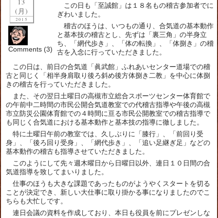
13
この日も「至誠館」は１８名もの稽古参加者でに
(月)
ぎわいました。
2015
稽古のほうは、いつもの通り、合気道の基本動作
と基本技の稽古とし、先ずは「裏三角」の半身立
ち、「網代歩き」、「体の転換」、「体捌き」の稽
Comments (3)
古を入念に行っていただきました。
この日は、前日の合気道「眞武館」ふれあいセンター道場での稽
古と同じく「相半身肩取り後ろ斜め後方体捌き二教」を中心に体捌
きの稽古を行っていただきました。
また、その翌日土曜日の高槻市立総合スポーツセンター体育館で
の午前中二時間の市民公開合気道教室での代稽古指導や午後の高槻
市立防災公園体育館での４時間に亘る市民公開教室での稽古指導で
も同じく合気道における基本動作と基本技の指導に徹しました。
特に土曜日午前の教室では、久しぶりに「膝行」、「前回り受
身」、「後ろ回り受身」、「網代歩き」、「追い足継ぎ足」などの
基本動作の稽古も指導させていただきました。
このようにして先々週木曜日から日曜日以外、連日１０日間の合
気道指導を致してまいりました。
仕事のほうも大きな課題であったものがようやくスタートを切る
ことが決定でき、新しい大仕事に取り掛かる事になりましたのでこ
ちらも大忙しです。
連日会議の資料を作成しており、本日も役員を前にプレゼンしな