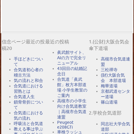
信念ページ最近の投
最近の投稿
1.(公財)大阪合気会
稿20
傘下道場
眞武館サイト、
AIの力で完全リ
手ほどきについ
高槻市合気道連
ニューアル
て
盟
43回目の結婚記
合気道初心者の
三松禪寺
念日
稽古方法
(財)大阪合気
合気道「眞武
気の流れと和合
会 本部道場
館」枚方本部道
合気道における
梅華道場
場 小学生教室の
習熟とは
京都武道センタ
ご案内
合気道人生
ー道場
高槻市の小学生
鎖骨骨折につい
篠山道場
向け合気道教室
て
｜高槻市合気道
2.学校合気道部
合気道における
連盟
気の流れ
Peugeot
呼吸法と合気道
同志社大学合気
e208GTi
教える事は学ぶ
道部
車検ラッシュ