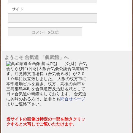
サイト
ようこそ 合気道 「眞武館」へ
眞武館は、（公財）合気
会ならびに(公財)大阪合気会公認合気道場で
す。江見博文道場長（合気会６段）が２０
１０年に設立致しました。 大阪の枚方市に
本部道場ビルを置き、枚方、高槻の両市や
三島郡島本町を合気道普及活動地域として
日々合気道の研鑽をしております。 合気道
に興味のある方は、是非とも
問合せページ
よりご連絡下さい。
当サイトの画像は特定の一部を除きクリッ
クすると大写しでご覧いただけます。