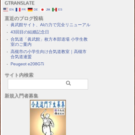
GTRANSLATE
EN
FR
DE
JA
ES
直近のブログ投稿
眞武館サイト、AIの力で完全リニューアル
43回目の結婚記念日
合気道「眞武館」枚方本部道場 小学生教
室のご案内
高槻市の小学生向け合気道教室｜高槻市
合気道連盟
Peugeot e208GTi
サイト内検索
新規入門者募集