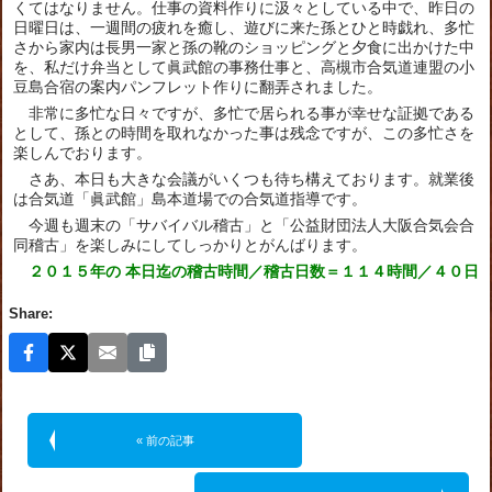
くてはなりません。仕事の資料作りに汲々としている中で、昨日の
日曜日は、一週間の疲れを癒し、遊びに来た孫とひと時戯れ、多忙
さから家内は長男一家と孫の靴のショッピングと夕食に出かけた中
を、私だけ弁当として眞武館の事務仕事と、高槻市合気道連盟の小
豆島合宿の案内パンフレット作りに翻弄されました。
非常に多忙な日々ですが、多忙で居られる事が幸せな証拠である
として、孫との時間を取れなかった事は残念ですが、この多忙さを
楽しんでおります。
さあ、本日も大きな会議がいくつも待ち構えております。就業後
は合気道「眞武館」島本道場での合気道指導です。
今週も週末の「サバイバル稽古」と「公益財団法人大阪合気会合
同稽古」を楽しみにしてしっかりとがんばります。
２０１５年の 本日迄の稽古時間／稽古日数＝１１４時間／４０日
Share:
« 前の記事