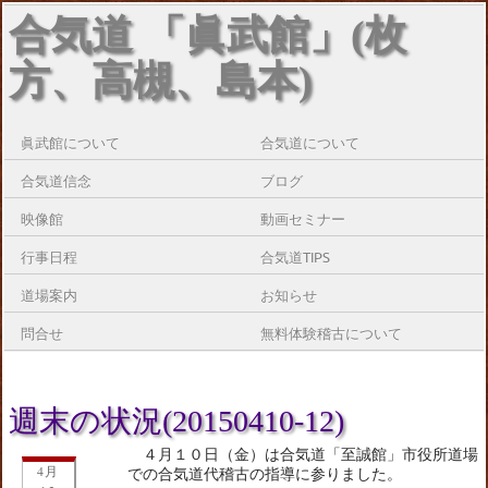
合気道 「眞武館」(枚
方、高槻、島本)
眞武館について
合気道について
合気道信念
ブログ
映像館
動画セミナー
行事日程
合気道TIPS
道場案内
お知らせ
問合せ
無料体験稽古について
週末の状況(20150410-12)
４月１０日（金）は合気道「至誠館」市役所道場
4月
での合気道代稽古の指導に参りました。