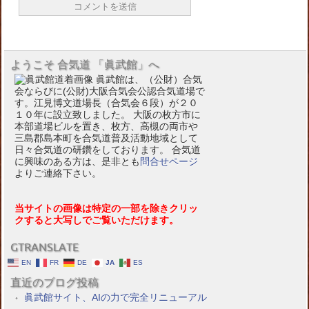
ようこそ 合気道 「眞武館」へ
眞武館は、（公財）合気
会ならびに(公財)大阪合気会公認合気道場で
す。江見博文道場長（合気会６段）が２０
１０年に設立致しました。 大阪の枚方市に
本部道場ビルを置き、枚方、高槻の両市や
三島郡島本町を合気道普及活動地域として
日々合気道の研鑽をしております。 合気道
に興味のある方は、是非とも
問合せページ
よりご連絡下さい。
当サイトの画像は特定の一部を除きクリッ
クすると大写しでご覧いただけます。
GTRANSLATE
EN
FR
DE
JA
ES
直近のブログ投稿
眞武館サイト、AIの力で完全リニューアル