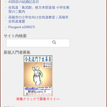
43回目の結婚記念日
合気道「眞武館」枚方本部道場 小学生教
室のご案内
高槻市の小学生向け合気道教室｜高槻市
合気道連盟
Peugeot e208GTi
サイト内検索
新規入門者募集
画像クリックで募集サイトへ