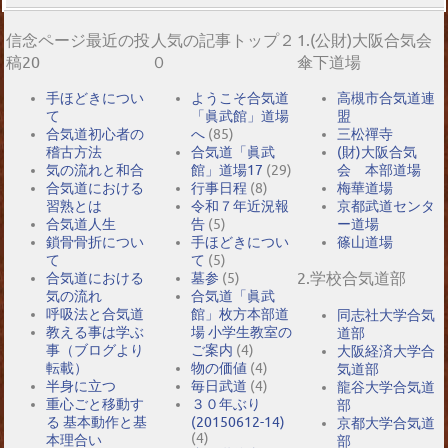
信念ページ最近の投
人気の記事トップ２
1.(公財)大阪合気会
稿20
０
傘下道場
手ほどきについ
ようこそ合気道
高槻市合気道連
て
「眞武館」道場
盟
合気道初心者の
へ
(85)
三松禪寺
稽古方法
合気道「眞武
(財)大阪合気
気の流れと和合
館」道場17
(29)
会 本部道場
合気道における
行事日程
(8)
梅華道場
習熟とは
令和７年近況報
京都武道センタ
合気道人生
告
(5)
ー道場
鎖骨骨折につい
手ほどきについ
篠山道場
て
て
(5)
2.学校合気道部
合気道における
墓参
(5)
気の流れ
合気道「眞武
呼吸法と合気道
館」枚方本部道
同志社大学合気
教える事は学ぶ
場 小学生教室の
道部
事（ブログより
ご案内
(4)
大阪経済大学合
転載）
物の価値
(4)
気道部
半身に立つ
毎日武道
(4)
龍谷大学合気道
重心ごと移動す
３０年ぶり
部
る 基本動作と基
(20150612-14)
京都大学合気道
(4)
本理合い
部