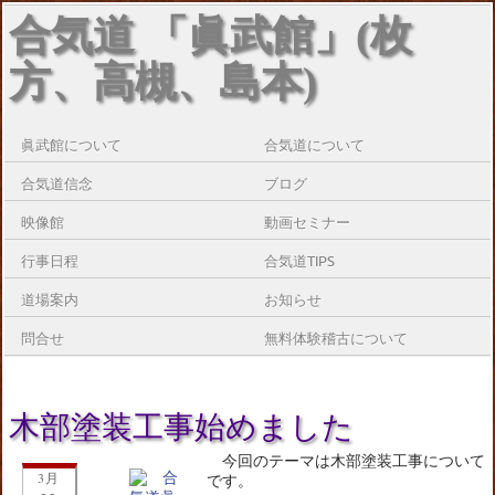
合気道 「眞武館」(枚
方、高槻、島本)
眞武館について
合気道について
合気道信念
ブログ
映像館
動画セミナー
行事日程
合気道TIPS
道場案内
お知らせ
問合せ
無料体験稽古について
木部塗装工事始めました
今回のテーマは木部塗装工事について
3月
です。