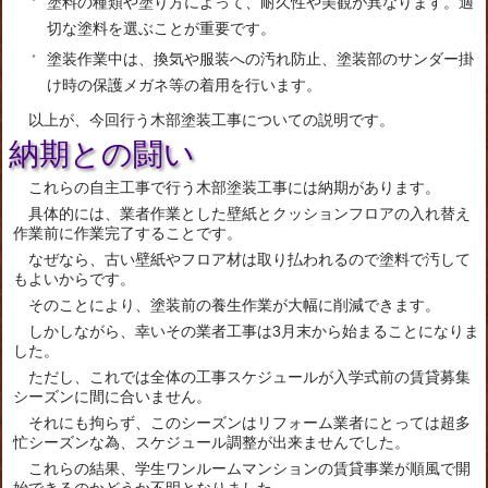
塗料の種類や塗り方によって、耐久性や美観が異なります。適
切な塗料を選ぶことが重要です。
塗装作業中は、換気や服装への汚れ防止、塗装部のサンダー掛
け時の保護メガネ等の着用を行います。
以上が、今回行う木部塗装工事についての説明です。
納期との闘い
これらの自主工事で行う木部塗装工事には納期があります。
具体的には、業者作業とした壁紙とクッションフロアの入れ替え
作業前に作業完了することです。
なぜなら、古い壁紙やフロア材は取り払われるので塗料で汚して
もよいからです。
そのことにより、塗装前の養生作業が大幅に削減できます。
しかしながら、幸いその業者工事は3月末から始まることになりま
した。
ただし、これでは全体の工事スケジュールが入学式前の賃貸募集
シーズンに間に合いません。
それにも拘らず、このシーズンはリフォーム業者にとっては超多
忙シーズンな為、スケジュール調整が出来ませんでした。
これらの結果、学生ワンルームマンションの賃貸事業が順風で開