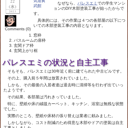
22
なぜなら、
パレスエミ
での学生マンシ
(水)
ョンのDIY木部塗装工事が始ったからで
2023
す。
具体的には、その作業は４つの各部屋の以下につ
いての木部塗装工事の内容となります。
Comments (0)
窓枠
バスルームの扉枠
玄関ドア枠
玄関上がり框
パレスエミの状況と自主工事
そもそも、パレスエミは30年近く前に建てられた中古ビルです。
その上、購入前５年間は放置されていました。
しかも、その最後の入居者達は退去時に清掃等を行わず出ていっ
たようです。
その結果、各部屋は汚れきっていました。
特に、壁紙や床の絨毯カーペット、キッチン、浴室は無残な状態
でした。
実際のところ、壁紙や床材の張り替えは業者に頼みました。
しかしながら、コスト削減のため得意な木部やドアの塗装は自主
工事としました。