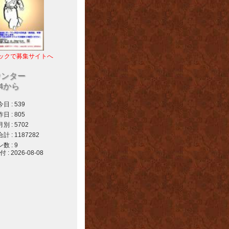
ックで募集サイトへ
ウンター
04から
 : 539
 : 805
 : 5702
 : 1187282
 : 9
 2026-08-08