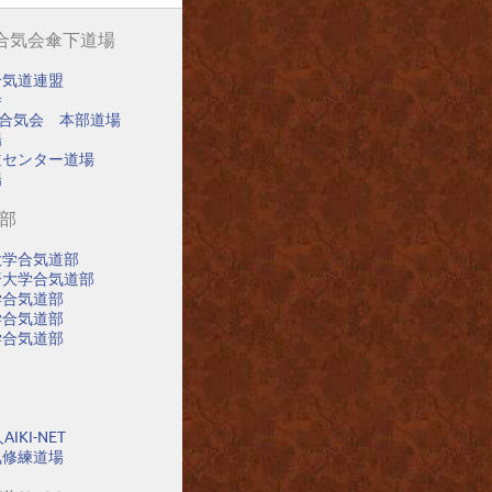
阪合気会傘下道場
合気道連盟
寺
阪合気会 本部道場
場
道センター道場
場
道部
大学合気道部
済大学合気道部
学合気道部
学合気道部
学合気道部
IKI-NET
氣修練道場