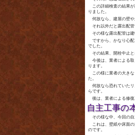
この詳細検査の結果が
りました。
何故なら、建屋の壁や
それ以外だと露出配管
その様な露出配管は建
ですから、かなり心配
でした。
その結果、開栓中止と
今後は、業者による取
ります。
この様に業者の大きな
た。
何故なら恐れていたリ
らです。
後は、業者による修復
自主工事の
その様な中、今回の自
これは、壁紙や床面の
のです。