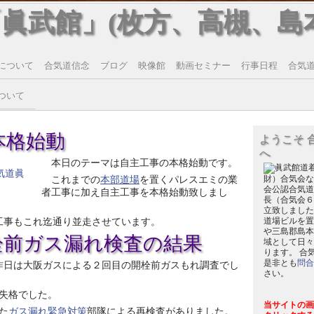
「眞武館」(枚方、高槻、島
について
合気道信念
ブログ
映像館
動画セミナー
行事日程
合気道T
ついて
本格始動
ようこそ 
へ
本日のテーマは自主工事の本格始動です。
これまでの
本部道場
を置くパレスエミの業
財）合気会な
会公認合気道
者工事に加え自主工事を本格始動致しまし
長（合気会６
立致しました
工事もこれ迄通り並走させています。
道場ビルを置
や三島郡島本
栓前ガス漏れ検査の結果
域として日々
ります。 合
是非とも
問合
昨日は大阪ガスによる２回目の開栓前ガスもれ調査でし
さい。
失格でした。
当サイトの画
た
ガス漏れ緊急対策
部隊による再検査がありました。