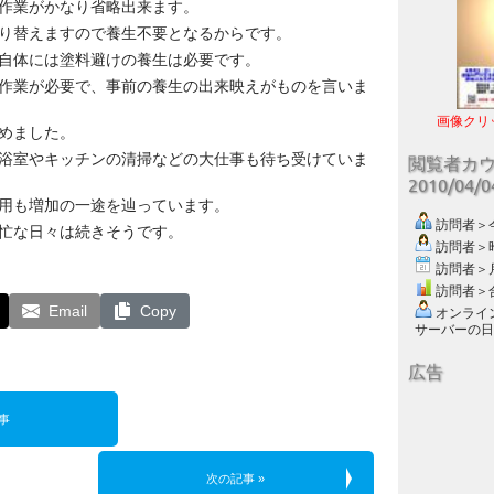
作業がかなり省略出来ます。
り替えますので養生不要となるからです。
自体には塗料避けの養生は必要です。
作業が必要で、事前の養生の出来映えがものを言いま
画像クリ
めました。
浴室やキッチンの清掃などの大仕事も待ち受けていま
閲覧者カ
2010/04/
用も増加の一途を辿っています。
訪問者＞今日
忙な日々は続きそうです。
訪問者＞昨日
訪問者＞月別
訪問者＞合計
Email
Copy
オンライン数
サーバーの日付 :
広告
事
次の記事 »