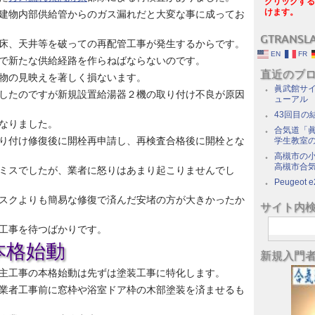
クリックする
けます。
建物内部供給管からのガス漏れだと大変な事に成ってお
GTRANSL
床、天井等を破っての再配管工事が発生するからです。
EN
FR
で新たな供給経路を作らねばならないのです。
直近のブ
物の見映えを著しく損ないます。
眞武館サイ
したのですが新規設置給湯器２機の取り付け不良が原因
ューアル
43回目の
なりました。
合気道「眞
り付け修復後に開栓再申請し、再検査合格後に開栓とな
学生教室
高槻市の
高槻市合
ミスでしたが、業者に怒りはあまり起こりませんでし
Peugeot e
スクよりも簡易な修復で済んだ安堵の方が大きかったか
サイト内
工事を待つばかりです。
本格始動
新規入門
主工事の本格始動は先ずは塗装工事に特化します。
業者工事前に窓枠や浴室ドア枠の木部塗装を済ませるも