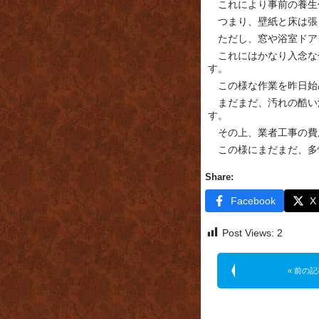
これにより事前の養生
つまり、壁紙と床は張
ただし、窓や浴室ドア
これにはかなり入念な
す。
この様な作業を昨日始
まだまだ、汚れの酷い
す。
その上、業者工事の費
この様にまだまだ、多
Share:
Facebook
X
Post Views:
2
« 前の記