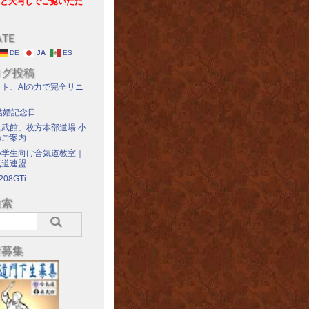
と大写しでご覧いただ
ATE
DE
JA
ES
ログ投稿
ト、AIの力で完全リニ
結婚記念日
武館」枚方本部道場 小
のご案内
小学生向け合気道教室｜
気道連盟
208GTi
検索
者募集