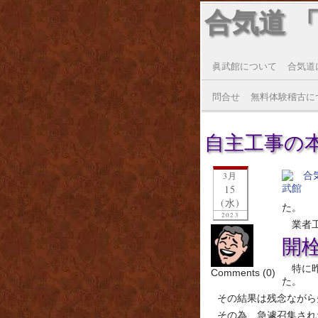
合気道 
眞武館について
合気道
問合せ
無料体験稽古に
自主工事の
3月
15
(水)
た。
2023
業者
開
特に
Comments (0)
た。
その結果は残念ながら
その為、急遽召集され