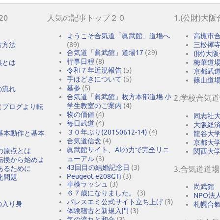
20
人気の記事トップ２０
1.(公財)大
ようこそ合気道「眞武館」道場へ
高槻市
古方法
(89)
三松禪
合気道「眞武館」道場17
(29)
(財)大
行事日程
(8)
熟とは
梅華道
令和７年近況報告
(5)
京都武
手ほどきについて
(5)
篠山道
墓参
(5)
の流れ
合気道「眞武館」枚方本部道場 小
2.学校合気
学生教室のご案内
(4)
（ブログより転
物の価値
(4)
同志社
毎日武道
(4)
大阪経
３０年ぶり(20150612-14)
(4)
基本動作と基本
龍谷大
合気道信念
(4)
京都大
眞武館サイト、AIの力で完全リニ
の原点とは
関西大
ューアル
(3)
転換から始めよ
43回目の結婚記念日
(3)
あるために
3.合気道道場
Peugeot e208GTi
(3)
化問題
車検ラッシュ
(3)
尚武館
６７歳になりました。
(3)
NPO法人A
パレスエミ公式サイト立ち上げ
(3)
の入り身
札幌合
体験稽古と新規入門
(3)
気の流れと和合
(3)