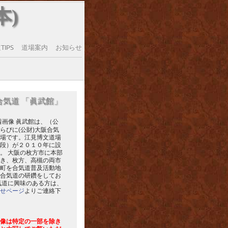
本)
IPS
道場案内
お知らせ
合気道 「眞武館」
眞武館は、（公
らびに(公財)大阪合気
場です。江見博文道場
段）が２０１０年に設
。 大阪の枚方市に本部
き、枚方、高槻の両市
町を合気道普及活動地
合気道の研鑽をしてお
気道に興味のある方は、
せページ
よりご連絡下
像は特定の一部を除き