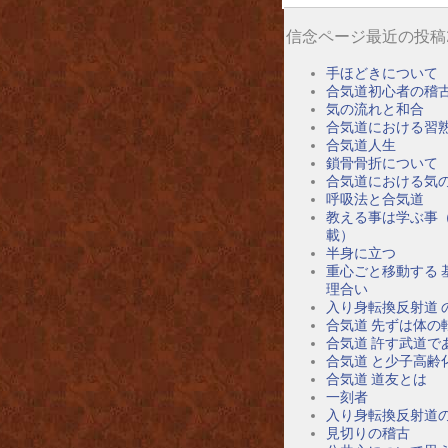
信念ページ最近の投稿
手ほどきについて
合気道初心者の稽
気の流れと和合
合気道における習
合気道人生
鎖骨骨折について
合気道における気
呼吸法と合気道
教える事は学ぶ事
載）
半身に立つ
重心ごと移動する 
理合い
入り身転換反射道 
合気道 先ずは体の
合気道 許す武道で
合気道 と少子高齢
合気道 道友とは
一刻者
入り身転換反射道
見切りの稽古