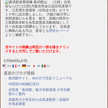
眞武館は、（公財）合気
会ならびに(公財)大阪合気会公認合気道場で
す。江見博文道場長（合気会６段）が２０
１０年に設立致しました。 大阪の枚方市に
本部道場ビルを置き、枚方、高槻の両市や
三島郡島本町を合気道普及活動地域として
日々合気道の研鑽をしております。 合気道
に興味のある方は、是非とも
問合せページ
よりご連絡下さい。
当サイトの画像は特定の一部を除きクリッ
クすると大写しでご覧いただけます。
GTRANSLATE
EN
FR
DE
JA
ES
直近のブログ投稿
眞武館サイト、AIの力で完全リニューアル
43回目の結婚記念日
合気道「眞武館」枚方本部道場 小学生教
室のご案内
高槻市の小学生向け合気道教室｜高槻市
合気道連盟