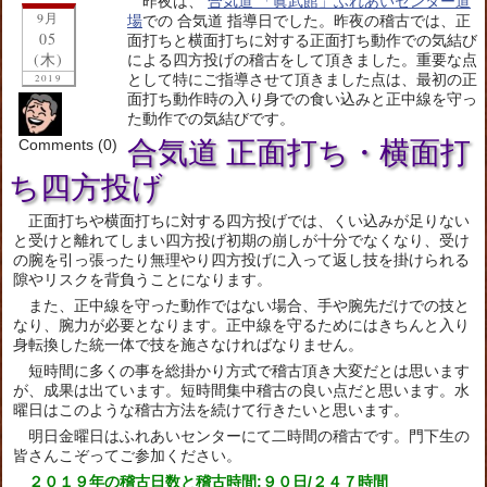
昨夜は、
合気道 「眞武館」ふれあいセンター道
9月
場
での 合気道 指導日でした。昨夜の稽古では、正
05
面打ちと横面打ちに対する正面打ち動作での気結び
(木)
による四方投げの稽古をして頂きました。重要な点
として特にご指導させて頂きました点は、最初の正
2019
面打ち動作時の入り身での食い込みと正中線を守っ
た動作での気結びです。
Comments (0)
合気道 正面打ち・横面打
ち四方投げ
正面打ちや横面打ちに対する四方投げでは、くい込みが足りない
と受けと離れてしまい四方投げ初期の崩しが十分でなくなり、受け
の腕を引っ張ったり無理やり四方投げに入って返し技を掛けられる
隙やリスクを背負うことになります。
また、正中線を守った動作ではない場合、手や腕先だけでの技と
なり、腕力が必要となります。正中線を守るためにはきちんと入り
身転換した統一体で技を施さなければなりません。
短時間に多くの事を総掛かり方式で稽古頂き大変だとは思います
が、成果は出ています。短時間集中稽古の良い点だと思います。水
曜日はこのような稽古方法を続けて行きたいと思います。
明日金曜日はふれあいセンターにて二時間の稽古です。門下生の
皆さんこぞってご参加ください。
２０１９年の稽古日数と稽古時間:９０日/２４７時間