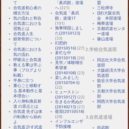
て
「眞武館」道場
盟
合気道初心者の
へ
(221)
三松禪寺
稽古方法
合気道「眞武
(財)大阪合気
気の流れと和合
館」道場17
会 本部道場
合気道における
(101)
梅華道場
無事帰国しまし
習熟とは
京都武道センタ
た(20150123)
合気道人生
ー道場
(33)
鎖骨骨折につい
篠山道場
幻想的
て
(20150516)
(27)
2.学校合気道部
合気道における
多忙な中
気の流れ
(20150118)
(26)
呼吸法と合気道
同志社大学合気
見学／体験稽古
教える事は学ぶ
道部
希望者
事（ブログより
大阪経済大学合
(20140108)
(23)
転載）
気道部
楽しみました
半身に立つ
龍谷大学合気道
(20150704-5)
重心ごと移動す
部
(22)
る 基本動作と基
京都大学合気道
ヒューストン
本理合い
部
(20150127)
(22)
入り身転換反射
関西大学合気道
生きるか死ぬか
道 の原点とは
部
(20140213)
(21)
合気道 先ずは体
復習(20150518)
の転換から始め
(20)
3.合気道道場
インフルエンザ
よ
予防接種
合気道 許す武道
尚武館