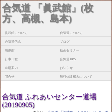
合気道 「眞武館」(枚
方、高槻、島本)
眞武館について
合気道について
合気道信念
ブログ
映像館
動画セミナー
行事日程
合気道TIPS
道場案内
お知らせ
問合せ
無料体験稽古について
合気道 ふれあいセンター道場
(20190905)