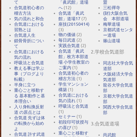
て
「眞武館」道場
盟
合気道初心者の
へ
(12)
三松禪寺
稽古方法
合気道「眞武
(財)大阪合気
気の流れと和合
館」道場17
(7)
会 本部道場
合気道における
座技(20150414)
梅華道場
習熟とは
(3)
京都武道センタ
物の価値
(2)
合気道人生
ー道場
毎日武道
(2)
鎖骨骨折につい
篠山道場
実践合気道
(2)
て
合気道「眞武
2.学校合気道部
合気道における
館」枚方本部道
気の流れ
場 小学生教室の
呼吸法と合気道
同志社大学合気
ご案内
(1)
教える事は学ぶ
道部
合気道初心者の
事（ブログより
大阪経済大学合
稽古方法
(1)
転載）
気道部
学生マンション
半身に立つ
龍谷大学合気道
構築
(1)
重心ごと移動す
部
合気道における
る 基本動作と基
京都大学合気道
気の流れ
(1)
本理合い
部
呼吸法と合気道
入り身転換反射
関西大学合気道
(1)
道 の原点とは
部
セミナー
(1)
合気道 先ずは体
初段印可状授与
の転換から始め
3.合気道道場
の喜び
(1)
よ
重心ごと移動す
合気道 許す武道
尚武館