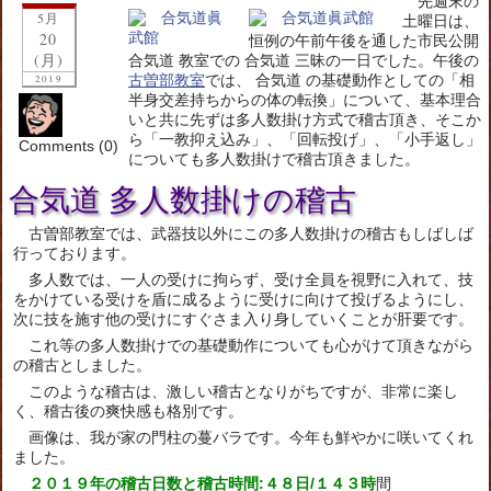
先週末の
5月
土曜日は、
20
恒例の午前午後を通した市民公開
(月)
合気道 教室での 合気道 三昧の一日でした。午後の
古曽部教室
では、 合気道 の基礎動作としての「相
2019
半身交差持ちからの体の転換」について、基本理合
いと共に先ずは多人数掛け方式で稽古頂き、そこか
ら「一教抑え込み」、「回転投げ」、「小手返し」
Comments (0)
についても多人数掛けで稽古頂きました。
合気道 多人数掛けの稽古
古曽部教室では、武器技以外にこの多人数掛けの稽古もしばしば
行っております。
多人数では、一人の受けに拘らず、受け全員を視野に入れて、技
をかけている受けを盾に成るように受けに向けて投げるようにし、
次に技を施す他の受けにすぐさま入り身していくことが肝要です。
これ等の多人数掛けでの基礎動作についても心がけて頂きながら
の稽古としました。
このような稽古は、激しい稽古となりがちですが、非常に楽し
く、稽古後の爽快感も格別です。
画像は、我が家の門柱の蔓バラです。今年も鮮やかに咲いてくれ
ました。
２０１９年の稽古日数と稽古時間:４８日/１４３時
間