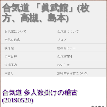
合気道 「眞武館」(枚
方、高槻、島本)
眞武館について
合気道について
合気道信念
ブログ
映像館
動画セミナー
行事日程
合気道TIPS
道場案内
お知らせ
問合せ
無料体験稽古について
合気道 多人数掛けの稽古
(20190520)