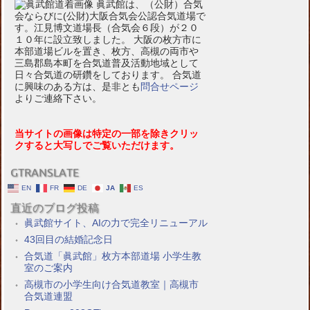
眞武館は、（公財）合気
会ならびに(公財)大阪合気会公認合気道場で
す。江見博文道場長（合気会６段）が２０
１０年に設立致しました。 大阪の枚方市に
本部道場ビルを置き、枚方、高槻の両市や
三島郡島本町を合気道普及活動地域として
日々合気道の研鑽をしております。 合気道
に興味のある方は、是非とも
問合せページ
よりご連絡下さい。
当サイトの画像は特定の一部を除きクリッ
クすると大写しでご覧いただけます。
GTRANSLATE
EN
FR
DE
JA
ES
直近のブログ投稿
眞武館サイト、AIの力で完全リニューアル
43回目の結婚記念日
合気道「眞武館」枚方本部道場 小学生教
室のご案内
高槻市の小学生向け合気道教室｜高槻市
合気道連盟