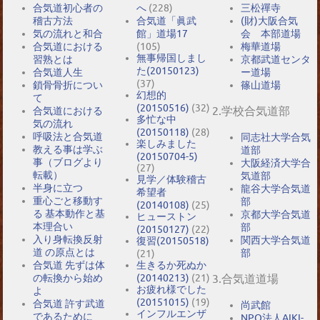
合気道初心者の
へ
(228)
三松禪寺
稽古方法
合気道「眞武
(財)大阪合気
気の流れと和合
館」道場17
会 本部道場
合気道における
(105)
梅華道場
無事帰国しまし
習熟とは
京都武道センタ
た(20150123)
合気道人生
ー道場
(37)
鎖骨骨折につい
篠山道場
幻想的
て
(20150516)
(32)
2.学校合気道部
合気道における
多忙な中
気の流れ
(20150118)
(28)
呼吸法と合気道
同志社大学合気
楽しみました
教える事は学ぶ
道部
(20150704-5)
事（ブログより
大阪経済大学合
(27)
転載）
気道部
見学／体験稽古
半身に立つ
龍谷大学合気道
希望者
重心ごと移動す
部
(20140108)
(25)
る 基本動作と基
京都大学合気道
ヒューストン
本理合い
部
(20150127)
(22)
入り身転換反射
関西大学合気道
復習(20150518)
道 の原点とは
部
(21)
合気道 先ずは体
生きるか死ぬか
の転換から始め
(20140213)
(21)
3.合気道道場
お疲れ様でした
よ
(20151015)
(19)
合気道 許す武道
尚武館
インフルエンザ
であるために
NPO法人AIKI-