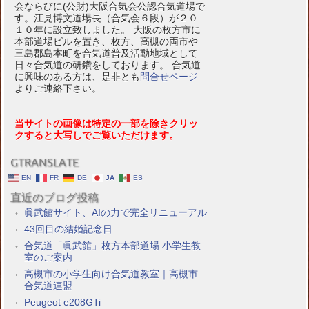
会ならびに(公財)大阪合気会公認合気道場で
す。江見博文道場長（合気会６段）が２０
１０年に設立致しました。 大阪の枚方市に
本部道場ビルを置き、枚方、高槻の両市や
三島郡島本町を合気道普及活動地域として
日々合気道の研鑽をしております。 合気道
に興味のある方は、是非とも
問合せページ
よりご連絡下さい。
当サイトの画像は特定の一部を除きクリッ
クすると大写しでご覧いただけます。
GTRANSLATE
EN
FR
DE
JA
ES
直近のブログ投稿
眞武館サイト、AIの力で完全リニューアル
43回目の結婚記念日
合気道「眞武館」枚方本部道場 小学生教
室のご案内
高槻市の小学生向け合気道教室｜高槻市
合気道連盟
Peugeot e208GTi