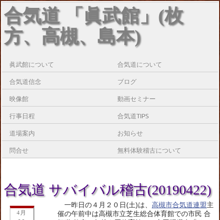
合気道 「眞武館」(枚
方、高槻、島本)
眞武館について
合気道について
合気道信念
ブログ
映像館
動画セミナー
行事日程
合気道TIPS
道場案内
お知らせ
問合せ
無料体験稽古について
合気道 サバイバル稽古(20190422)
一昨日の４月２０日(土)は、
高槻市合気道連盟
主
4月
催の午前中は高槻市立芝生総合体育館での市民 合