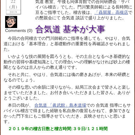
22
気道 教室、午後も同体育館での合同研鑽会「サバ
(月)
イバル稽古」でした。門川繁美師範による長時間に
亘るご指導でした。稽古後は、
「贔屓屋」高槻店
で
2019
の懇親会にて 合気道 談話で盛り上がりました。
合気道 基本が大事
Comments (0)
今回の合同稽古での門川師範のご指導を通しても、やはり、合気
道における「基本理合」と基礎動作の重要性を再確認させられまし
た。
いかような技の展開を図ろうとも、その土台となるべき基礎的な
動作の習得や基礎知識としての理合いへの理解がなければ砂上の楼
閣となるのは古人からの教え通りです。
それと共に、やはり、合気道には魂の磨きあげが、本来の研鑽と
なるのでしょう。
その様な思いの余韻に浸りながら、結局三次会まで皆さんと楽し
ませていただきました。お付き合いいただきました皆さん、ありが
とうございました。
本日の我が、
合気道 「眞武館」島本道場
での 合気道 指導にもサ
バイバル稽古で得ました経験を私自身の復習もかねて、参加できな
かった門下生にもご指導させていただき、反映させたいと思いま
す。
２０１９年の稽古日数と稽古時間:３９日/１２１時間