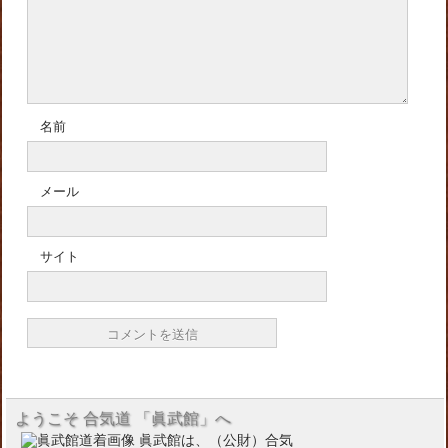
名前
メール
サイト
ようこそ 合気道 「眞武館」へ
眞武館は、（公財）合気