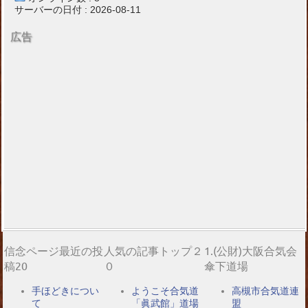
サーバーの日付 : 2026-08-11
広告
信念ページ最近の投
人気の記事トップ２
1.(公財)大阪合気会
稿20
０
傘下道場
手ほどきについ
ようこそ合気道
高槻市合気道連
て
「眞武館」道場
盟