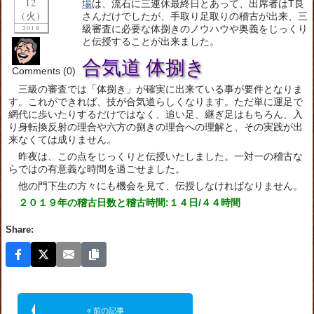
12
場
は、流石に三連休最終日とあって、出席者はT良
(火)
さんだけでしたが、手取り足取りの稽古が出来、三
級審査に必要な体捌きのノウハウや奥義をじっくり
2019
と伝授することが出来ました。
合気道 体捌き
Comments (0)
三級の審査では「体捌き」が確実に出来ている事が要件となりま
す。これができれば、技が合気道らしくなります。ただ単に運足で
網代に歩いたりするだけではなく、追い足、継ぎ足はもちろん、入
り身転換反射の理合や六方の捌きの理合への理解と、その実践が出
来なくては成りません。
昨夜は、この点をじっくりと伝授いたしました。一対一の稽古な
らではの有意義な時間を過ごせました。
他の門下生の方々にも機会を見て、伝授しなければなりません。
２０１９年の稽古日数と稽古時間:１４日/４４時間
Share:
« 前の記事