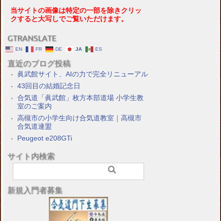
当サイトの画像は特定の一部を除きクリッ
クすると大写しでご覧いただけます。
GTRANSLATE
EN
FR
DE
JA
ES
直近のブログ投稿
眞武館サイト、AIの力で完全リニューアル
43回目の結婚記念日
合気道「眞武館」枚方本部道場 小学生教
室のご案内
高槻市の小学生向け合気道教室｜高槻市
合気道連盟
Peugeot e208GTi
サイト内検索
新規入門者募集