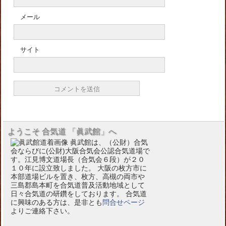
メール
サイト
ようこそ 合気道 「眞武館」へ
眞武館は、（公財）合気
会ならびに(公財)大阪合気会公認合気道場で
す。江見博文道場長（合気会６段）が２０
１０年に設立致しました。 大阪の枚方市に
本部道場ビルを置き、枚方、高槻の両市や
三島郡島本町を合気道普及活動地域として
日々合気道の研鑽をしております。 合気道
に興味のある方は、是非とも
問合せページ
よりご連絡下さい。