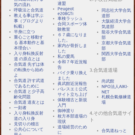
連盟
気の流れ
Peugeot
呼吸法と合気道
同志社大学合気
e208GTi
教える事は学ぶ
道部
車検ラッシュ
事（ブログより
大阪経済大学合
合同スポーツ体
転載）
気道部
験教室
半身に立つ
龍谷大学合気道
６７歳になりま
重心ごと移動す
部
した。
る 基本動作と基
京都大学合気道
家内が骨折しま
本理合い
部
した
入り身転換反射
関西大学合気道
私の愛馬
道 の原点とは
部
令和７年近況報
合気道 先ずは体
告
の転換から始め
3.合気道道場
バイク乗り換え
よ
ました
合気道 許す武道
尚武館
眞武館近況報告
であるために
NPO法人AIKI-
パレスエミ公式
合気道 と少子高
NET
サイト立ち上げ
札幌合氣修練道
齢化問題
体験稽古と新規
場
合気道 道友とは
入門
一刻者
御神渡り
4.その他合気道サイ
入り身転換反射
枚方本部道場の
道の入り身
ト
現状
見切りの稽古
道場経営のため
公共心について
合気道ねっと
に
思う