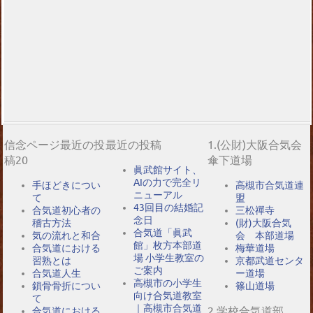
信念ページ最近の投
最近の投稿
1.(公財)大阪合気会
稿20
傘下道場
眞武館サイト、
AIの力で完全リ
手ほどきについ
高槻市合気道連
ニューアル
て
盟
43回目の結婚記
合気道初心者の
三松禪寺
念日
稽古方法
(財)大阪合気
合気道「眞武
気の流れと和合
会 本部道場
館」枚方本部道
合気道における
梅華道場
場 小学生教室の
習熟とは
京都武道センタ
ご案内
合気道人生
ー道場
高槻市の小学生
鎖骨骨折につい
篠山道場
向け合気道教室
て
｜高槻市合気道
2.学校合気道部
合気道における