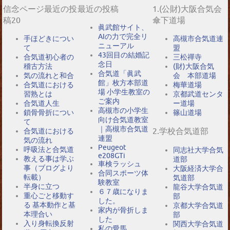
信念ページ最近の投
最近の投稿
1.(公財)大阪合気会
稿20
傘下道場
眞武館サイト、
AIの力で完全リ
手ほどきについ
高槻市合気道連
ニューアル
て
盟
43回目の結婚記
合気道初心者の
三松禪寺
念日
稽古方法
(財)大阪合気
合気道「眞武
気の流れと和合
会 本部道場
館」枚方本部道
合気道における
梅華道場
場 小学生教室の
習熟とは
京都武道センタ
ご案内
合気道人生
ー道場
高槻市の小学生
鎖骨骨折につい
篠山道場
向け合気道教室
て
｜高槻市合気道
2.学校合気道部
合気道における
連盟
気の流れ
Peugeot
呼吸法と合気道
同志社大学合気
e208GTi
教える事は学ぶ
道部
車検ラッシュ
事（ブログより
大阪経済大学合
合同スポーツ体
転載）
気道部
験教室
半身に立つ
龍谷大学合気道
６７歳になりま
重心ごと移動す
部
した。
る 基本動作と基
京都大学合気道
家内が骨折しま
本理合い
部
した
入り身転換反射
関西大学合気道
私の愛馬