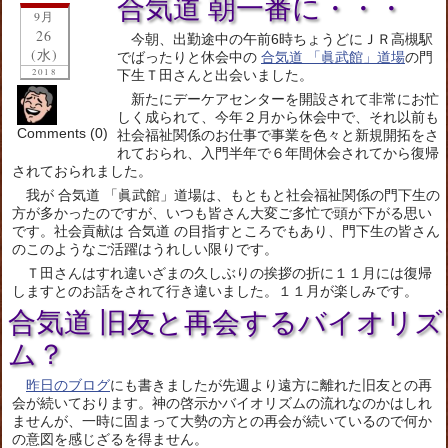
合気道 朝一番に・・・
9月
26
今朝、出勤途中の午前6時ちょうどにＪＲ高槻駅
(水)
でばったりと休会中の
合気道 「眞武館」道場
の門
2018
下生Ｔ田さんと出会いました。
新たにデーケアセンターを開設されて非常にお忙
しく成られて、今年２月から休会中で、それ以前も
Comments (0)
社会福祉関係のお仕事で事業を色々と新規開拓をさ
れておられ、入門半年で６年間休会されてから復帰
されておられました。
我が 合気道 「眞武館」道場は、もともと社会福祉関係の門下生の
方が多かったのですが、いつも皆さん大変ご多忙で頭が下がる思い
です。社会貢献は 合気道 の目指すところでもあり、門下生の皆さん
のこのようなご活躍はうれしい限りです。
Ｔ田さんはすれ違いざまの久しぶりの挨拶の折に１１月には復帰
しますとのお話をされて行き違いました。１１月が楽しみです。
合気道 旧友と再会するバイオリズ
ム？
昨日のブログ
にも書きましたが先週より遠方に離れた旧友との再
会が続いております。神の啓示かバイオリズムの流れなのかはしれ
ませんが、一時に固まって大勢の方との再会が続いているので何か
の意図を感じざるを得ません。