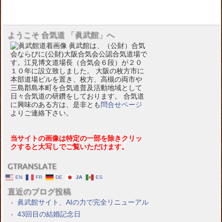
ようこそ 合気道 「眞武館」へ
眞武館は、（公財）合気
会ならびに(公財)大阪合気会公認合気道場で
す。江見博文道場長（合気会６段）が２０
１０年に設立致しました。 大阪の枚方市に
本部道場ビルを置き、枚方、高槻の両市や
三島郡島本町を合気道普及活動地域として
日々合気道の研鑽をしております。 合気道
に興味のある方は、是非とも
問合せページ
よりご連絡下さい。
当サイトの画像は特定の一部を除きクリッ
クすると大写しでご覧いただけます。
GTRANSLATE
EN
FR
DE
JA
ES
直近のブログ投稿
眞武館サイト、AIの力で完全リニューアル
43回目の結婚記念日