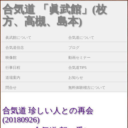
合気道 「眞武館」(枚
方、高槻、島本)
眞武館について
合気道について
合気道信念
ブログ
映像館
動画セミナー
行事日程
合気道TIPS
道場案内
お知らせ
問合せ
無料体験稽古について
合気道 珍しい人との再会
(20180926)