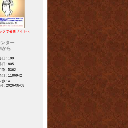
ックで募集サイトへ
ウンター
04から
 : 199
 : 805
 : 5362
 : 1186942
 : 4
 2026-08-08