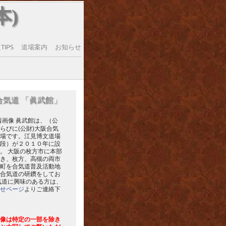
本)
IPS
道場案内
お知らせ
合気道 「眞武館」
眞武館は、（公
らびに(公財)大阪合気
場です。江見博文道場
段）が２０１０年に設
。 大阪の枚方市に本部
き、枚方、高槻の両市
町を合気道普及活動地
合気道の研鑽をしてお
気道に興味のある方は、
せページ
よりご連絡下
像は特定の一部を除き