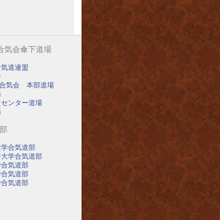
阪合気会傘下道場
合気道連盟
寺
阪合気会 本部道場
場
道センター道場
場
道部
大学合気道部
済大学合気道部
学合気道部
学合気道部
学合気道部