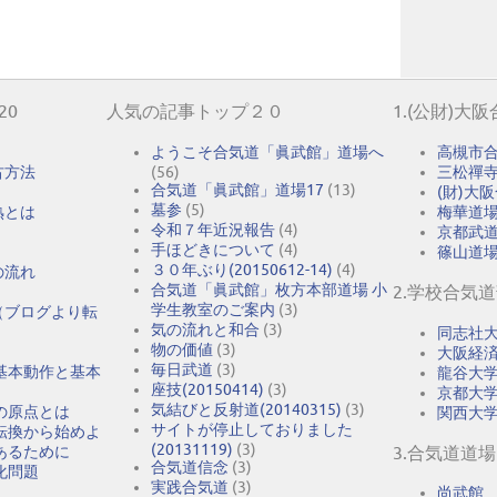
20
人気の記事トップ２０
1.(公財)大
ようこそ合気道「眞武館」道場へ
高槻市
古方法
(56)
三松禪
合気道「眞武館」道場17
(13)
(財)大
墓参
(5)
熟とは
梅華道
令和７年近況報告
(4)
京都武
手ほどきについて
(4)
篠山道
３０年ぶり(20150612-14)
(4)
の流れ
合気道「眞武館」枚方本部道場 小
2.学校合気
学生教室のご案内
(3)
（ブログより転
気の流れと和合
(3)
同志社
物の価値
(3)
大阪経
毎日武道
(3)
基本動作と基本
龍谷大
座技(20150414)
(3)
京都大
気結びと反射道(20140315)
(3)
の原点とは
関西大
サイトが停止しておりました
転換から始めよ
(20131119)
(3)
あるために
3.合気道道場
合気道信念
(3)
化問題
実践合気道
(3)
尚武館