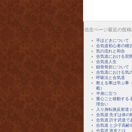
信念ページ最近の投稿
手ほどきについて
合気道初心者の稽
気の流れと和合
合気道における習
合気道人生
鎖骨骨折について
合気道における気
呼吸法と合気道
教える事は学ぶ事
載）
半身に立つ
重心ごと移動する 
理合い
入り身転換反射道 
合気道 先ずは体の
合気道 許す武道で
合気道 と少子高齢
合気道 道友とは