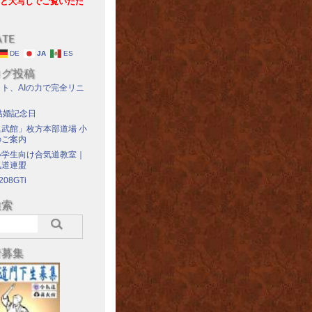
と大写しでご覧いただ
ATE
DE
JA
ES
ログ投稿
ト、AIの力で完全リニ
結婚記念日
武館」枚方本部道場 小
のご案内
小学生向け合気道教室｜
気道連盟
208GTi
検索
者募集