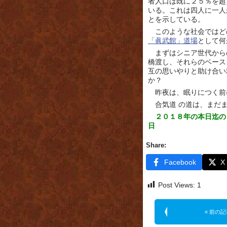
者人口は既に２５％を超
いる。これは四人に一人
とを示している。
このような社会ではど
「眞武館」道場
として何
まずはシニア世代から
橋渡し、それらのベース
互の思いやりと助け合い
か？
昨夜は、眠りにつく前
合気道 の道は、まだ
２０１８年の本日迄の
日
Share:
Facebook
X
Post Views:
1
« 前の記