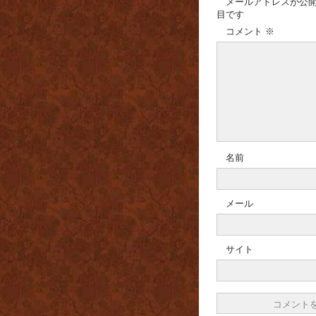
メールアドレスが公
目です
コメント
※
名前
メール
サイト