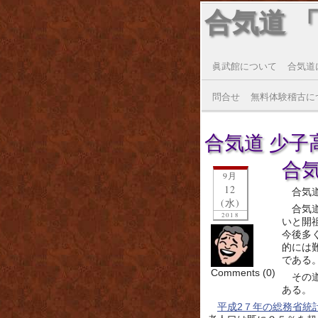
合気道 
眞武館について
合気道
問合せ
無料体験稽古に
合気道 少子高齢
合
9月
12
合気
(水)
合気
2018
いと開
今後多
的には
である
Comments (0)
その
ある。
平成2７年の総務省統