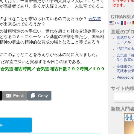
えており、一世帯当たりの平均人員は２人以下になって
クリックする
けます。
が高齢者であり、多くが夫婦２人か、一人世帯であるこ
GTRANSL
のようなことが求められているのであろうか？
合気道
EN
FR
が出来るのであろうか？
の健康増進のお手伝い、世代を超えた社会交流参画への
直近のブ
となるコミュニケーション基盤の役割を果たし、国民相
眞武館サイ
精神の養生の精神的な育成の場となること等であろう
ューアル
43回目の
にこのようなことを考えながら床の間に入りました。
合気道「眞
学生教室
まだ深遠で深いと実感する今日この頃である。
高槻市の
 合気道 稽古時間／ 合気道 稽古日数２９２時間／１０９
高槻市合
Peugeot e
サイト内
Email
Copy
新規入門
事