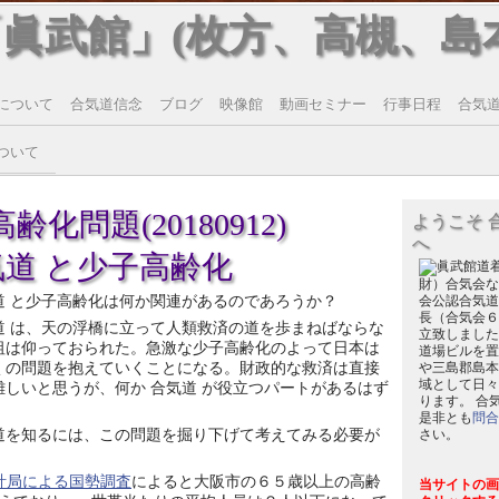
「眞武館」(枚方、高槻、島
について
合気道信念
ブログ
映像館
動画セミナー
行事日程
合気道T
ついて
化問題(20180912)
ようこそ 
へ
気道 と少子高齢化
財）合気会な
道 と少子高齢化は何か関連があるのであろうか？
会公認合気道
長（合気会６
道 は、天の浮橋に立って人類救済の道を歩まねばならな
立致しました
祖は仰っておられた。急激な少子高齢化のよって日本は
道場ビルを置
くの問題を抱えていくことになる。財政的な救済は直接
や三島郡島本
域として日々
難しいと思うが、何か 合気道 が役立つパートがあるはず
ります。 合
。
是非とも
問合
道を知るには、この問題を掘り下げて考えてみる必要が
さい。
計局による国勢調査
によると大阪市の６５歳以上の高齢
当サイトの画