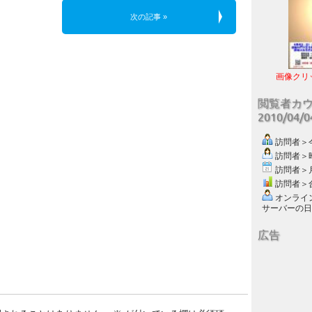
次の記事 »
画像クリ
閲覧者カ
2010/04/
訪問者＞今日
訪問者＞昨日
訪問者＞月別
訪問者＞合計
オンライン数
サーバーの日付 :
広告