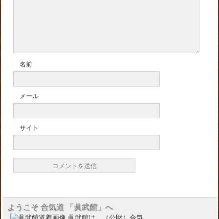
名前
メール
サイト
ようこそ 合気道 「眞武館」へ
眞武館は、（公財）合気