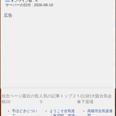
オンライン数 : 8
サーバーの日付 : 2026-08-10
広告
信念ページ最近の投
人気の記事トップ２
1.(公財)大阪合気会
稿20
０
傘下道場
手ほどきについ
ようこそ合気道
高槻市合気道連
て
「眞武館」道場
盟