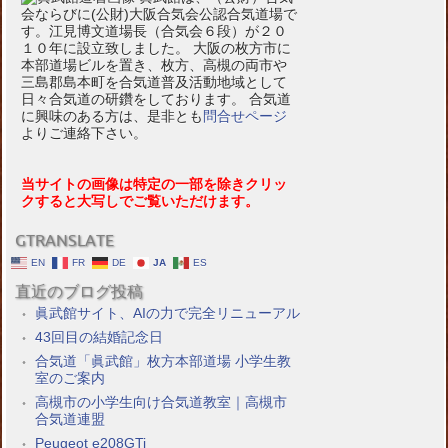
会ならびに(公財)大阪合気会公認合気道場で
す。江見博文道場長（合気会６段）が２０
１０年に設立致しました。 大阪の枚方市に
本部道場ビルを置き、枚方、高槻の両市や
三島郡島本町を合気道普及活動地域として
日々合気道の研鑽をしております。 合気道
に興味のある方は、是非とも
問合せページ
よりご連絡下さい。
当サイトの画像は特定の一部を除きクリッ
クすると大写しでご覧いただけます。
GTRANSLATE
EN
FR
DE
JA
ES
直近のブログ投稿
眞武館サイト、AIの力で完全リニューアル
43回目の結婚記念日
合気道「眞武館」枚方本部道場 小学生教
室のご案内
高槻市の小学生向け合気道教室｜高槻市
合気道連盟
Peugeot e208GTi