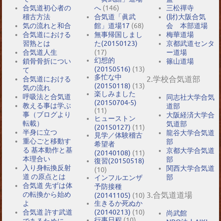
合気道初心者の
へ
(146)
三松禪寺
稽古方法
合気道「眞武
(財)大阪合気
気の流れと和合
館」道場17
(68)
会 本部道場
合気道における
無事帰国しまし
梅華道場
習熟とは
た(20150123)
京都武道センタ
合気道人生
(17)
ー道場
幻想的
鎖骨骨折につい
篠山道場
(20150516)
(13)
て
多忙な中
2.学校合気道部
合気道における
(20150118)
(13)
気の流れ
楽しみました
呼吸法と合気道
同志社大学合気
(20150704-5)
教える事は学ぶ
道部
(11)
事（ブログより
大阪経済大学合
ヒューストン
転載）
気道部
(20150127)
(11)
半身に立つ
龍谷大学合気道
見学／体験稽古
重心ごと移動す
部
希望者
る 基本動作と基
京都大学合気道
(20140108)
(11)
本理合い
部
復習(20150518)
入り身転換反射
関西大学合気道
(10)
道 の原点とは
部
インフルエンザ
合気道 先ずは体
予防接種
の転換から始め
3.合気道道場
(20141105)
(10)
よ
生きるか死ぬか
合気道 許す武道
(20140213)
(10)
尚武館
行事日程
(10)