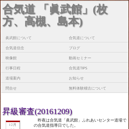
合気道 「眞武館」(枚
方、高槻、島本)
眞武館について
合気道について
合気道信念
ブログ
映像館
動画セミナー
行事日程
合気道TIPS
道場案内
お知らせ
問合せ
無料体験稽古について
昇級審査(20161209)
昨夜は合気道「眞武館」ふれあいセンター道場で
12月
の合気道指導日でした。