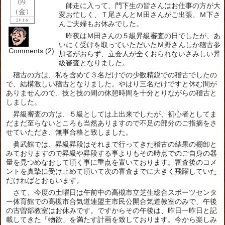
09
師走に入って、門下生の皆さんはお仕事の方が大
(金)
変お忙しく、Ｔ尾さんとＭ田さんがご出張、Ｍ下さ
2016
んご夫婦もお休みでした。
昨夜はＭ田さんの５級昇級審査の日でしたが、あ
いにく受けを取っていただいたＭ野さんしか稽古参
Comments (2)
加者がおらず、立会人が全くおられないさみしい昇
級審査となりました。
稽古の方は、私を含めて３名だけでの少数精鋭での稽古でしたの
で、結構激しい稽古となりました。やはり三名だけですと休む間が
ありませんので、技と技の間の休憩時間を十分とりながらの稽古と
しました。
昇級審査の方は、５級としては上出来でしたが、初心者としてま
だまだ至らないところも当然ありますので不足の部分のご指摘をさ
せていただき、無事合格と致しました。
眞武館では、昇級昇段はそれまで行ってきた稽古の結果の棚卸と
みておりますので昇級や昇段する事よりもその時点でのご自身の器
量を見つめなおして頂く事に重点を置いております。審査後のコメ
ントを真摯に受け止めて頂いて次の審査までに大きく飛躍していた
だければとおもいます。
さて、今度の土曜日は午前中の高槻市立芝生総合スポーツセンタ
ー体育館での高槻市合気道連盟主市民公開合気道教室のみで、午後
の古曽部教室はお休みです。ですからその午後は、昨日一昨日と記
載してきた「物欲」を満たす計画を致しております。今から楽しみ