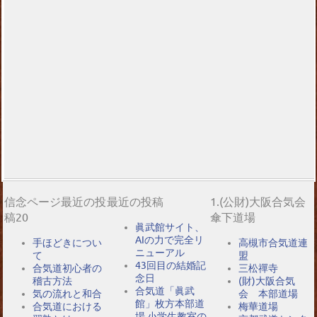
信念ページ最近の投
最近の投稿
1.(公財)大阪合気会
稿20
傘下道場
眞武館サイト、
AIの力で完全リ
手ほどきについ
高槻市合気道連
ニューアル
て
盟
43回目の結婚記
合気道初心者の
三松禪寺
念日
稽古方法
(財)大阪合気
合気道「眞武
気の流れと和合
会 本部道場
館」枚方本部道
合気道における
梅華道場
場 小学生教室の