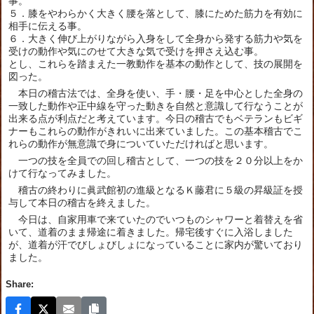
事。
５．膝をやわらかく大きく腰を落として、膝にためた筋力を有効に
相手に伝える事。
６．大きく伸び上がりながら入身をして全身から発する筋力や気を
受けの動作や気にのせて大きな気で受けを押さえ込む事。
とし、これらを踏まえた一教動作を基本の動作として、技の展開を
図った。
本日の稽古法では、全身を使い、手・腰・足を中心とした全身の
一致した動作や正中線を守った動きを自然と意識して行なうことが
出来る点が利点だと考えています。今日の稽古でもベテランもビギ
ナーもこれらの動作がきれいに出来ていました。この基本稽古でこ
れらの動作が無意識で身についていただければと思います。
一つの技を全員での回し稽古として、一つの技を２０分以上をか
けて行なってみました。
稽古の終わりに眞武館初の進級となるＫ藤君に５級の昇級証を授
与して本日の稽古を終えました。
今日は、自家用車で来ていたのでいつものシャワーと着替えを省
いて、道着のまま帰途に着きました。帰宅後すぐに入浴しました
が、道着が汗でびしょびしょになっていることに家内が驚いており
ました。
Share: