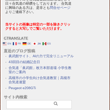
日々合気道の研鑽をしております。 合気道
に興味のある方は、是非とも
問合せページ
よりご連絡下さい。
当サイトの画像は特定の一部を除きクリッ
クすると大写しでご覧いただけます。
GTRANSLATE
EN
FR
DE
JA
ES
直近のブログ投稿
眞武館サイト、AIの力で完全リニューアル
43回目の結婚記念日
合気道「眞武館」枚方本部道場 小学生教
室のご案内
高槻市の小学生向け合気道教室｜高槻市
合気道連盟
Peugeot e208GTi
サイト内検索