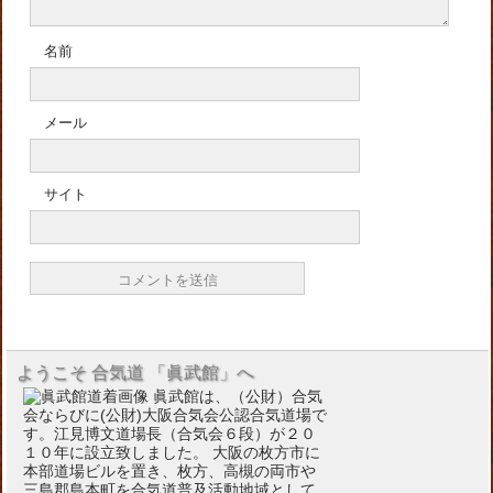
名前
メール
サイト
ようこそ 合気道 「眞武館」へ
眞武館は、（公財）合気
会ならびに(公財)大阪合気会公認合気道場で
す。江見博文道場長（合気会６段）が２０
１０年に設立致しました。 大阪の枚方市に
本部道場ビルを置き、枚方、高槻の両市や
三島郡島本町を合気道普及活動地域として