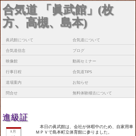
合気道 「眞武館」(枚
方、高槻、島本)
眞武館について
合気道について
合気道信念
ブログ
映像館
動画セミナー
行事日程
合気道TIPS
道場案内
お知らせ
問合せ
無料体験稽古について
進級証
本日の眞武館は、会社が休暇中のため、自家用車
8月
ＭＰＶで島本町立体育館に参りました。