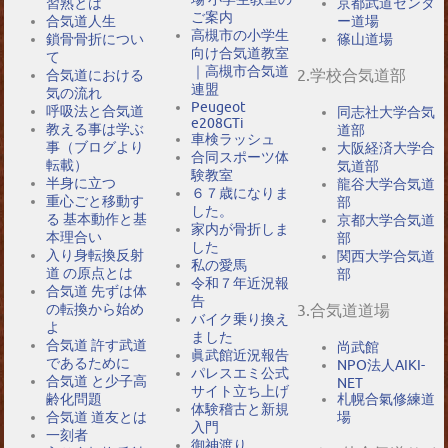
習熟とは
京都武道センタ
ご案内
合気道人生
ー道場
高槻市の小学生
鎖骨骨折につい
篠山道場
向け合気道教室
て
｜高槻市合気道
2.学校合気道部
合気道における
連盟
気の流れ
Peugeot
呼吸法と合気道
同志社大学合気
e208GTi
教える事は学ぶ
道部
車検ラッシュ
事（ブログより
大阪経済大学合
合同スポーツ体
転載）
気道部
験教室
半身に立つ
龍谷大学合気道
６７歳になりま
重心ごと移動す
部
した。
る 基本動作と基
京都大学合気道
家内が骨折しま
本理合い
部
した
入り身転換反射
関西大学合気道
私の愛馬
道 の原点とは
部
令和７年近況報
合気道 先ずは体
告
の転換から始め
3.合気道道場
バイク乗り換え
よ
ました
合気道 許す武道
尚武館
眞武館近況報告
であるために
NPO法人AIKI-
パレスエミ公式
合気道 と少子高
NET
サイト立ち上げ
札幌合氣修練道
齢化問題
体験稽古と新規
場
合気道 道友とは
入門
一刻者
御神渡り