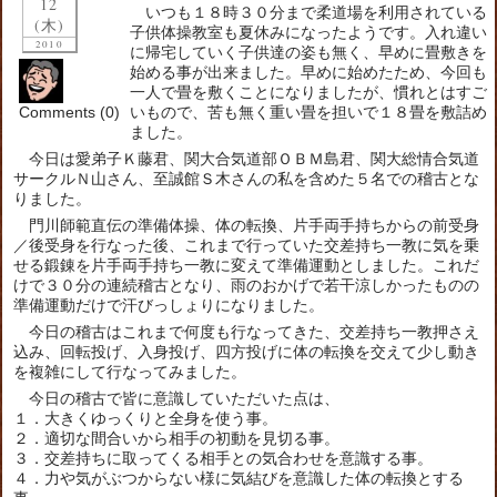
12
いつも１８時３０分まで柔道場を利用されている
(木)
子供体操教室も夏休みになったようです。入れ違い
2010
に帰宅していく子供達の姿も無く、早めに畳敷きを
始める事が出来ました。早めに始めたため、今回も
一人で畳を敷くことになりましたが、慣れとはすご
Comments (0)
いもので、苦も無く重い畳を担いで１８畳を敷詰め
ました。
今日は愛弟子Ｋ藤君、関大合気道部ＯＢＭ島君、関大総情合気道
サークルＮ山さん、至誠館Ｓ木さんの私を含めた５名での稽古とな
りました。
門川師範直伝の準備体操、体の転換、片手両手持ちからの前受身
／後受身を行なった後、これまで行っていた交差持ち一教に気を乗
せる鍛錬を片手両手持ち一教に変えて準備運動としました。これだ
けで３０分の連続稽古となり、雨のおかげで若干涼しかったものの
準備運動だけで汗びっしょりになりました。
今日の稽古はこれまで何度も行なってきた、交差持ち一教押さえ
込み、回転投げ、入身投げ、四方投げに体の転換を交えて少し動き
を複雑にして行なってみました。
今日の稽古で皆に意識していただいた点は、
１．大きくゆっくりと全身を使う事。
２．適切な間合いから相手の初動を見切る事。
３．交差持ちに取ってくる相手との気合わせを意識する事。
４．力や気がぶつからない様に気結びを意識した体の転換とする