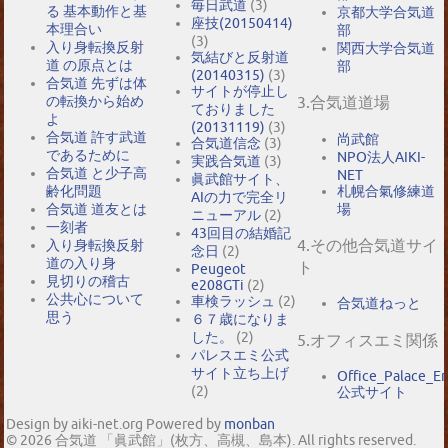
毎日武道
(3)
る 基本動作と基
京都大学合気道
座技(20150414)
本理合い
部
(3)
入り身転換反射
関西大学合気道
気結びと反射道
道 の原点とは
部
(20140315)
(3)
合気道 先ずは体
サイトが停止し
の転換から始め
3.合気道道場
ておりました
よ
(20131119)
(3)
合気道 許す武道
尚武館
合気道信念
(3)
であるために
NPO法人AIKI-
実践合気道
(3)
合気道 と少子高
NET
眞武館サイト、
札幌合氣修練道
齢化問題
AIの力で完全リ
場
合気道 道友とは
ニューアル
(2)
一刻者
43回目の結婚記
4.その他合気道サイ
入り身転換反射
念日
(2)
道の入り身
ト
Peugeot
見切りの稽古
e208GTi
(2)
公共心について
車検ラッシュ
(2)
合気道ねっと
思う
６７歳になりま
した。
(2)
5.オフィスエミ関係
パレスエミ公式
サイト立ち上げ
Office_Palace_E
(2)
公式サイト
Design by aiki-net.org Powered by
monban
© 2026 合気道 「眞武館」(枚方、高槻、島本). All rights reserved.