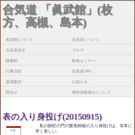
合気道 「眞武館」(枚
方、高槻、島本)
眞武館について
合気道について
合気道信念
ブログ
映像館
動画セミナー
行事日程
合気道TIPS
道場案内
お知らせ
問合せ
無料体験稽古について
表の入り身投げ(20150915)
私の師匠の門川繁美師範の入り身投げは、非常に
9月
早く美しい。