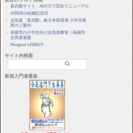
眞武館サイト、AIの力で完全リニューアル
43回目の結婚記念日
合気道「眞武館」枚方本部道場 小学生教
室のご案内
高槻市の小学生向け合気道教室｜高槻市
合気道連盟
Peugeot e208GTi
サイト内検索
新規入門者募集