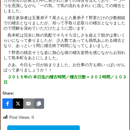
万川先生のお教えの中に表された多くの理合を含んでおり、一つ一
つを意識しながら「一の気」で気の流れをきれいに流しての稽古と
しました。
稽古参加者は五番弟子Ｔ尾さんと八番弟子Ｔ野君だけの少数精鋭
での稽古となりましたが、却って手取り足取りの稽古となりました
ので理解を深めていただけたように思います。
島本町は完全に秋の気配でそろそろ涼しさを超えて朝夕は寒いく
らいになって参りましたが、少人数であっても熱気あふれる稽古と
なり、あっという間に稽古終了時間になってしまいました。
Ｔ野君の残念そうな姿に熱心な彼の稽古姿勢を感じながらお別れ
して島本町をあとにしました。
さあ、今日も一日が始まりました。お仕事の方も精いっぱいがん
ばって参りましょうか！！
２０１５年の 本日迄の稽古時間／稽古日数＝３０２時間／１０３
日
Share:
Post Views:
0