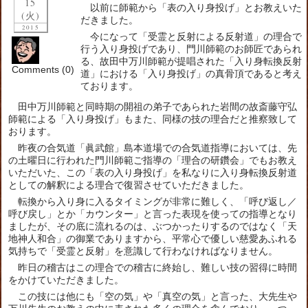
15
以前に師範から「表の入り身投げ」とお教えいた
(火)
だきました。
2015
今になって「受霊と反射による反射道」の理合で
行う入り身投げであり、門川師範のお師匠であられ
る、故田中万川師範が提唱された「入り身転換反射
Comments (0)
道」における「入り身投げ」の真骨頂であると考え
ております。
田中万川師範と同時期の開祖の弟子であられた岩間の故斎藤守弘
師範による「入り身投げ」もまた、同様の技の理合だと推察致して
おります。
昨夜の合気道「眞武館」島本道場での合気道指導においては、先
の土曜日に行われた門川師範ご指導の「理合の研鑽会」でもお教え
いただいた、この「表の入り身投げ」を私なりに入り身転換反射道
としての解釈による理合で復習させていただきました。
転換から入り身に入るタイミングが非常に難しく、「呼び返し／
呼び戻し」とか「カウンター」と言った表現を使っての指導となり
ましたが、その底に流れるのは、ぶつかったりするのではなく「天
地神人和合」の御業でありますから、平常心で優しい慈愛あふれる
気持ちで「受霊と反射」を意識して行わなければなりません。
昨日の稽古はこの理合での稽古に終始し、難しい技の習得に時間
をかけていただきました。
この技には他にも「空の気」や「真空の気」と言った、大先生や