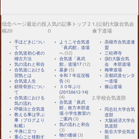
信念ページ最近の投
人気の記事トップ２
1.(公財)大阪合気会
稿20
０
傘下道場
手ほどきについ
ようこそ合気道
高槻市合気道連
て
「眞武館」道場
盟
合気道初心者の
へ
(52)
三松禪寺
稽古方法
合気道「眞武
(財)大阪合気
気の流れと和合
館」道場17
(12)
会 本部道場
合気道における
墓参
(5)
梅華道場
習熟とは
令和７年近況報
京都武道センタ
合気道人生
告
(4)
ー道場
鎖骨骨折につい
３０年ぶり
篠山道場
て
(20150612-14)
(4)
2.学校合気道部
合気道における
合気道「眞武
気の流れ
館」枚方本部道
呼吸法と合気道
同志社大学合気
場 小学生教室の
教える事は学ぶ
道部
ご案内
(3)
事（ブログより
大阪経済大学合
気の流れと和合
転載）
気道部
(3)
半身に立つ
龍谷大学合気道
物の価値
(3)
重心ごと移動す
部