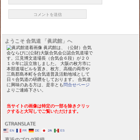
ようこそ 合気道 「眞武館」へ
眞武館は、（公財）合気
会ならびに(公財)大阪合気会公認合気道場で
す。江見博文道場長（合気会６段）が２０
１０年に設立致しました。 大阪の枚方市に
本部道場ビルを置き、枚方、高槻の両市や
三島郡島本町を合気道普及活動地域として
日々合気道の研鑽をしております。 合気道
に興味のある方は、是非とも
問合せページ
よりご連絡下さい。
当サイトの画像は特定の一部を除きクリッ
クすると大写しでご覧いただけます。
GTRANSLATE
EN
FR
DE
JA
ES
直近のブログ投稿