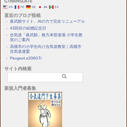
GTRANSLATE
EN
FR
DE
JA
ES
直近のブログ投稿
眞武館サイト、AIの力で完全リニューアル
43回目の結婚記念日
合気道「眞武館」枚方本部道場 小学生教
室のご案内
高槻市の小学生向け合気道教室｜高槻市
合気道連盟
Peugeot e208GTi
サイト内検索
新規入門者募集