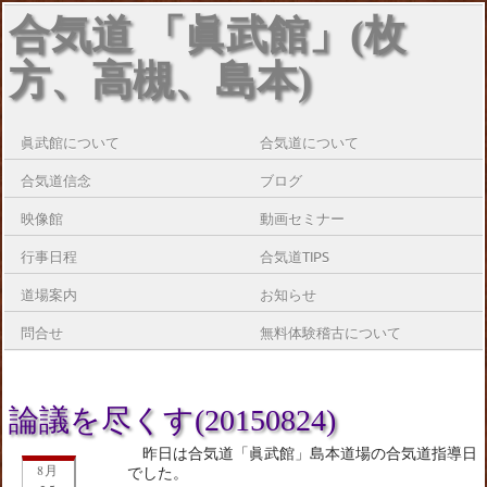
合気道 「眞武館」(枚
方、高槻、島本)
眞武館について
合気道について
合気道信念
ブログ
映像館
動画セミナー
行事日程
合気道TIPS
道場案内
お知らせ
問合せ
無料体験稽古について
論議を尽くす(20150824)
昨日は合気道「眞武館」島本道場の合気道指導日
8月
でした。