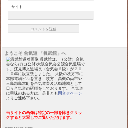
サイト
ようこそ 合気道 「眞武館」へ
眞武館は、（公財）合気
会ならびに(公財)大阪合気会公認合気道場で
す。江見博文道場長（合気会６段）が２０
１０年に設立致しました。 大阪の枚方市に
本部道場ビルを置き、枚方、高槻の両市や
三島郡島本町を合気道普及活動地域として
日々合気道の研鑽をしております。 合気道
に興味のある方は、是非とも
問合せページ
よりご連絡下さい。
当サイトの画像は特定の一部を除きクリッ
クすると大写しでご覧いただけます。