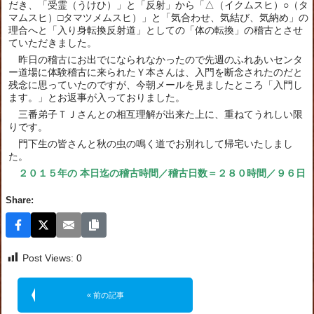
だき、「受霊（うけひ）」と「反射」から「△（イクムスヒ）○（タ
マムスヒ）□タマツメムスヒ）」と「気合わせ、気結び、気納め」の
理合へと「入り身転換反射道」としての「体の転換」の稽古とさせ
ていただきました。
昨日の稽古にお出でになられなかったので先週のふれあいセンタ
ー道場に体験稽古に来られたＹ本さんは、入門を断念されたのだと
残念に思っていたのですが、今朝メールを見ましたところ「入門し
ます。」とお返事が入っておりました。
三番弟子ＴＪさんとの相互理解が出来た上に、重ねてうれしい限
りです。
門下生の皆さんと秋の虫の鳴く道でお別れして帰宅いたしまし
た。
２０１５年の 本日迄の稽古時間／稽古日数＝２８０時間／９６日
Share:
Post Views:
0
« 前の記事