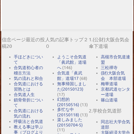
信念ページ最近の投
人気の記事トップ２
1.(公財)大阪合気会
稿20
０
傘下道場
手ほどきについ
ようこそ合気道
高槻市合気道連
て
「眞武館」道場
盟
合気道初心者の
へ
(146)
三松禪寺
稽古方法
合気道「眞武
(財)大阪合気
気の流れと和合
館」道場17
(68)
会 本部道場
合気道における
無事帰国しまし
梅華道場
習熟とは
た(20150123)
京都武道センタ
合気道人生
(17)
ー道場
幻想的
鎖骨骨折につい
篠山道場
(20150516)
(13)
て
多忙な中
2.学校合気道部
合気道における
(20150118)
(13)
気の流れ
楽しみました
呼吸法と合気道
同志社大学合気
(20150704-5)
教える事は学ぶ
道部
(11)
事（ブログより
大阪経済大学合