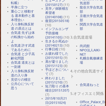
ヒューストン
転載）
気道部
(20150127)
(11)
半身に立つ
龍谷大学合気道
見学／体験稽古
重心ごと移動す
部
希望者
る 基本動作と基
京都大学合気道
(20140108)
(11)
本理合い
部
復習(20150518)
入り身転換反射
関西大学合気道
(10)
道 の原点とは
部
インフルエンザ
合気道 先ずは体
予防接種
の転換から始め
3.合気道道場
(20141105)
(10)
よ
生きるか死ぬか
合気道 許す武道
(20140213)
(10)
尚武館
行事日程
(10)
であるために
NPO法人AIKI-
お疲れ様でした
合気道 と少子高
NET
(20151015)
(9)
札幌合氣修練道
齢化問題
肩が凝りました
場
合気道 道友とは
(20151123)
(8)
一刻者
手ほどきについ
4.その他合気道サイ
入り身転換反射
て
(7)
道の入り身
ト
終わりました
見切りの稽古
(20151210)
(7)
公共心について
合気道ねっと
短刀取り の基本
思う
稽古(20151207)
5.オフィスエミ関係
(7)
2015年10月21
Office_Palace_E
日(20151024)
公式サイト