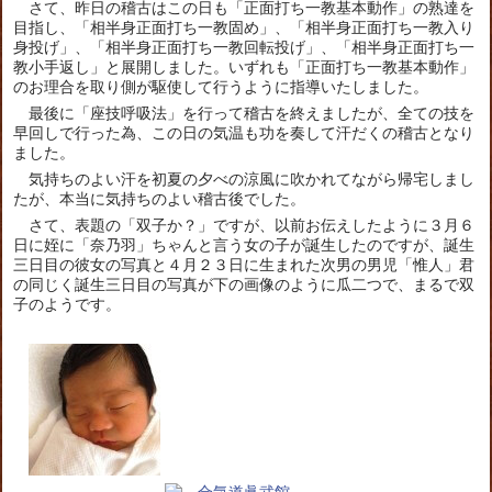
さて、昨日の稽古はこの日も「正面打ち一教基本動作」の熟達を
目指し、「相半身正面打ち一教固め」、「相半身正面打ち一教入り
身投げ」、「相半身正面打ち一教回転投げ」、「相半身正面打ち一
教小手返し」と展開しました。いずれも「正面打ち一教基本動作」
のお理合を取り側が駆使して行うように指導いたしました。
最後に「座技呼吸法」を行って稽古を終えましたが、全ての技を
早回しで行った為、この日の気温も功を奏して汗だくの稽古となり
ました。
気持ちのよい汗を初夏の夕べの涼風に吹かれてながら帰宅しまし
たが、本当に気持ちのよい稽古後でした。
さて、表題の「双子か？」ですが、以前お伝えしたように３月６
日に姪に「奈乃羽」ちゃんと言う女の子が誕生したのですが、誕生
三日目の彼女の写真と４月２３日に生まれた次男の男児「惟人」君
の同じく誕生三日目の写真が下の画像のように瓜二つで、まるで双
子のようです。