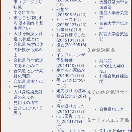
(20150704-5)
事（ブログより
大阪経済大学合
(10)
転載）
気道部
幻想的
半身に立つ
龍谷大学合気道
(20150516)
(10)
重心ごと移動す
部
ヒューストン
る 基本動作と基
京都大学合気道
(20150127)
(10)
本理合い
部
行事日程
(10)
入り身転換反射
関西大学合気道
お疲れ様でした
道 の原点とは
部
(20151015)
(8)
合気道 先ずは体
復習(20150518)
の転換から始め
3.合気道道場
(8)
よ
インフルエンザ
合気道 許す武道
予防接種
尚武館
であるために
(20141105)
(8)
NPO法人AIKI-
生きるか死ぬか
合気道 と少子高
NET
(20140213)
(8)
札幌合氣修練道
齢化問題
手ほどきについ
場
合気道 道友とは
て
(7)
一刻者
短刀取り の基本
4.その他合気道サイ
入り身転換反射
稽古(20151207)
道の入り身
ト
(7)
見切りの稽古
肩が凝りました
公共心について
合気道ねっと
(20151123)
(7)
思う
ほぼ回復しまし
5.オフィスエミ関係
た(20131219)
(7)
Office_Palace_E
さあ、１１月で