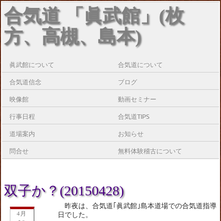
合気道 「眞武館」(枚
方、高槻、島本)
眞武館について
合気道について
合気道信念
ブログ
映像館
動画セミナー
行事日程
合気道TIPS
道場案内
お知らせ
問合せ
無料体験稽古について
双子か？(20150428)
昨夜は、合気道｢眞武館｣島本道場での合気道指導
4月
日でした。