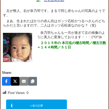
左が惟人、右が奈乃羽です。まるで同じ赤ちゃんの写真のようで
す。
まあ、生まれたばかりの赤ん坊はガッツ石松かつるべさんのどち
らかだと言いますので、二人はガッツ石松派なのかな？（笑)
奈乃羽ちゃんも一月が過ぎて左の画像のよ
うに美人に変身しております・・・(^O^)b
２０１５年の 本日迄の稽古時間／稽古日数
＝１４４時間／５１日
Share:
Post Views:
0
« 前の記事