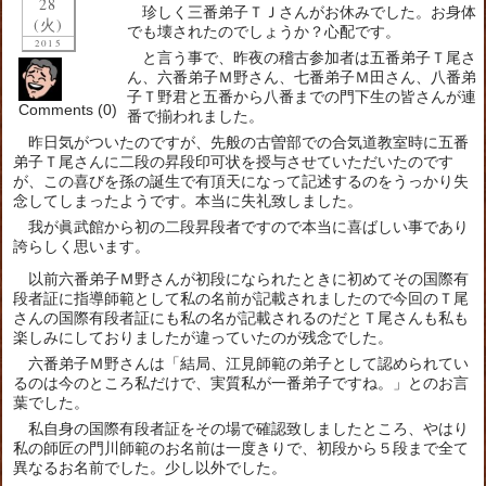
28
珍しく三番弟子ＴＪさんがお休みでした。お身体
(火)
でも壊されたのでしょうか？心配です。
2015
と言う事で、昨夜の稽古参加者は五番弟子Ｔ尾さ
ん、六番弟子Ｍ野さん、七番弟子Ｍ田さん、八番弟
子Ｔ野君と五番から八番までの門下生の皆さんが連
Comments (0)
番で揃われました。
昨日気がついたのですが、先般の古曽部での合気道教室時に五番
弟子Ｔ尾さんに二段の昇段印可状を授与させていただいたのです
が、この喜びを孫の誕生で有頂天になって記述するのをうっかり失
念してしまったようです。本当に失礼致しました。
我が眞武館から初の二段昇段者ですので本当に喜ばしい事であり
誇らしく思います。
以前六番弟子Ｍ野さんが初段になられたときに初めてその国際有
段者証に指導師範として私の名前が記載されましたので今回のＴ尾
さんの国際有段者証にも私の名が記載されるのだとＴ尾さんも私も
楽しみにしておりましたが違っていたのが残念でした。
六番弟子Ｍ野さんは「結局、江見師範の弟子として認められてい
るのは今のところ私だけで、実質私が一番弟子ですね。」とのお言
葉でした。
私自身の国際有段者証をその場で確認致しましたところ、やはり
私の師匠の門川師範のお名前は一度きりで、初段から５段まで全て
異なるお名前でした。少し以外でした。