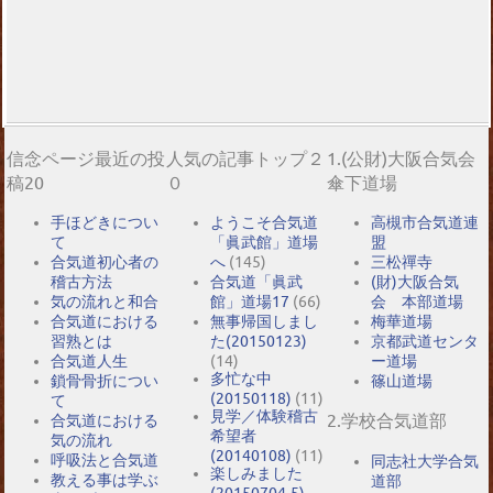
信念ページ最近の投
人気の記事トップ２
1.(公財)大阪合気会
稿20
０
傘下道場
手ほどきについ
ようこそ合気道
高槻市合気道連
て
「眞武館」道場
盟
合気道初心者の
へ
(145)
三松禪寺
稽古方法
合気道「眞武
(財)大阪合気
気の流れと和合
館」道場17
(66)
会 本部道場
合気道における
無事帰国しまし
梅華道場
習熟とは
た(20150123)
京都武道センタ
合気道人生
(14)
ー道場
多忙な中
鎖骨骨折につい
篠山道場
(20150118)
(11)
て
見学／体験稽古
2.学校合気道部
合気道における
希望者
気の流れ
(20140108)
(11)
呼吸法と合気道
同志社大学合気
楽しみました
教える事は学ぶ
道部