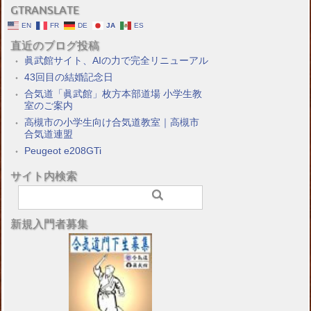
GTRANSLATE
EN
FR
DE
JA
ES
直近のブログ投稿
眞武館サイト、AIの力で完全リニューアル
43回目の結婚記念日
合気道「眞武館」枚方本部道場 小学生教
室のご案内
高槻市の小学生向け合気道教室｜高槻市
合気道連盟
Peugeot e208GTi
サイト内検索
新規入門者募集