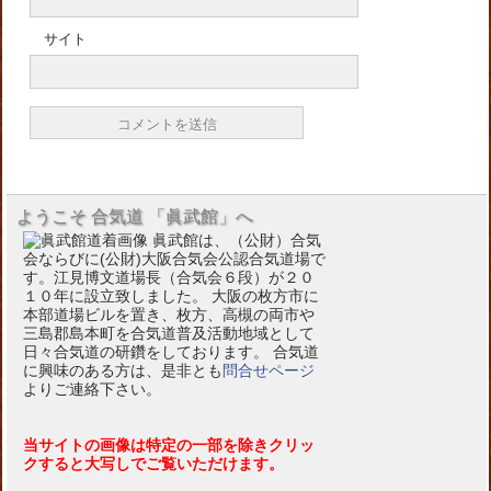
サイト
ようこそ 合気道 「眞武館」へ
眞武館は、（公財）合気
会ならびに(公財)大阪合気会公認合気道場で
す。江見博文道場長（合気会６段）が２０
１０年に設立致しました。 大阪の枚方市に
本部道場ビルを置き、枚方、高槻の両市や
三島郡島本町を合気道普及活動地域として
日々合気道の研鑽をしております。 合気道
に興味のある方は、是非とも
問合せページ
よりご連絡下さい。
当サイトの画像は特定の一部を除きクリッ
クすると大写しでご覧いただけます。