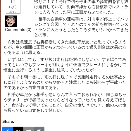
14
帰りに１７１号線で信号停止の車の歩道側をすり抜
(水)
け走行していて、対向車線から右折横断でレストラ
ンに入ろうとした車に正面からぶつかった。
2010
相手の自動車の運転手は、対向車が停止してパッ
シングで合図してくれたのでその前を横切ってレス
Comments (0)
トランに入ろうとしたところ次男がぶつかってきた
との事。
次男は急速度で右折横断してきた自動車が悪いと思っているよう
だが、車の側面に正面からぶつかっているので過失割合は次男の方
があるように思える。
いずれにしても、すり抜け走行は絶対にしないか、する場合であ
ってもいつでもブレーキが利くように低速でブレーキに手をかけて
慎重に走行するように厳重に注意していたのだが・・・
そもそも朝一番に、雨の日に現チャで長距離走行するのは事故を
しに行くようなものだからやめろと注意したにも関わらず事故った
のであるから自業自得である。
相手が車だから相手が悪いなんて言っておられるが、同じ原ちゃ
やチャリ、歩行者であったならどうなっていたのか良く考えてほし
い。命があって幸いであったが、自分の命だけでなく、他の人の命
も握っている自覚をして欲しい。
Share: