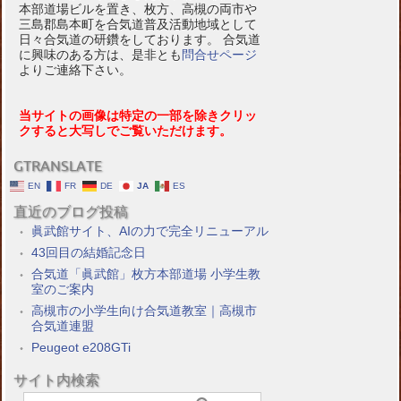
本部道場ビルを置き、枚方、高槻の両市や
三島郡島本町を合気道普及活動地域として
日々合気道の研鑽をしております。 合気道
に興味のある方は、是非とも
問合せページ
よりご連絡下さい。
当サイトの画像は特定の一部を除きクリッ
クすると大写しでご覧いただけます。
GTRANSLATE
EN
FR
DE
JA
ES
直近のブログ投稿
眞武館サイト、AIの力で完全リニューアル
43回目の結婚記念日
合気道「眞武館」枚方本部道場 小学生教
室のご案内
高槻市の小学生向け合気道教室｜高槻市
合気道連盟
Peugeot e208GTi
サイト内検索