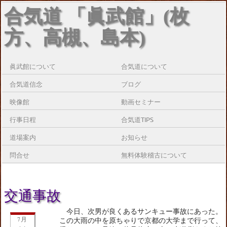
合気道 「眞武館」(枚
方、高槻、島本)
眞武館について
合気道について
合気道信念
ブログ
映像館
動画セミナー
行事日程
合気道TIPS
道場案内
お知らせ
問合せ
無料体験稽古について
交通事故
今日、次男が良くあるサンキュー事故にあった。
7月
この大雨の中を原ちゃりで京都の大学まで行って、