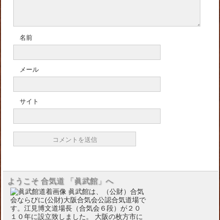
名前
メール
サイト
ようこそ 合気道 「眞武館」へ
眞武館は、（公財）合気
会ならびに(公財)大阪合気会公認合気道場で
す。江見博文道場長（合気会６段）が２０
１０年に設立致しました。 大阪の枚方市に