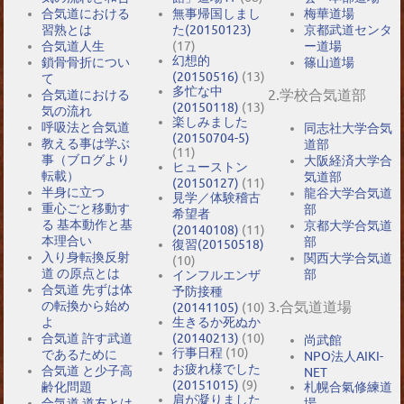
合気道における
無事帰国しまし
梅華道場
習熟とは
た(20150123)
京都武道センタ
合気道人生
(17)
ー道場
幻想的
鎖骨骨折につい
篠山道場
(20150516)
(13)
て
多忙な中
2.学校合気道部
合気道における
(20150118)
(13)
気の流れ
楽しみました
呼吸法と合気道
同志社大学合気
(20150704-5)
教える事は学ぶ
道部
(11)
事（ブログより
大阪経済大学合
ヒューストン
転載）
気道部
(20150127)
(11)
半身に立つ
龍谷大学合気道
見学／体験稽古
重心ごと移動す
部
希望者
る 基本動作と基
京都大学合気道
(20140108)
(11)
本理合い
部
復習(20150518)
入り身転換反射
関西大学合気道
(10)
道 の原点とは
部
インフルエンザ
合気道 先ずは体
予防接種
の転換から始め
3.合気道道場
(20141105)
(10)
よ
生きるか死ぬか
合気道 許す武道
(20140213)
(10)
尚武館
行事日程
(10)
であるために
NPO法人AIKI-
お疲れ様でした
合気道 と少子高
NET
(20151015)
(9)
札幌合氣修練道
齢化問題
肩が凝りました
場
合気道 道友とは