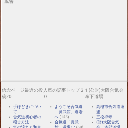
広告
信念ページ最近の投
人気の記事トップ２
1.(公財)大阪合気会
稿20
０
傘下道場
手ほどきについ
ようこそ合気道
高槻市合気道連
て
「眞武館」道場
盟
合気道初心者の
へ
(146)
三松禪寺
稽古方法
合気道「眞武
(財)大阪合気
気の流れと和合
館」道場17
(68)
会 本部道場