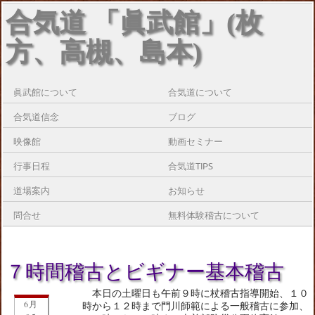
合気道 「眞武館」(枚
方、高槻、島本)
眞武館について
合気道について
合気道信念
ブログ
映像館
動画セミナー
行事日程
合気道TIPS
道場案内
お知らせ
問合せ
無料体験稽古について
７時間稽古とビギナー基本稽古
本日の土曜日も午前９時に杖稽古指導開始、１０
6月
時から１２時まで門川師範による一般稽古に参加、