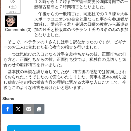
05
１３時から１７時まで古曽部防災公園体育館での一
(土)
般稽古指導と７時間稽古となりました。
2010
午後からの一般稽古は、同志社でのＯＢ練や大学
スポーツユニオンの会合と重なった事から参加者が
激減し、愛弟子Ｋ君と先週の日曜の教室から新規参
Comments (0)
加のＨ氏と松阪屋のベテランＩ氏の３名のみの参加
となりました。
そこで、ベテランのＩさんには申し訳なかったのですが、ビギナ
ーのお二人に合わせた初心者向の稽古を行いました。
一つは気結びの入口となる片手交差持ちからの技、正面打ちの打
ち方と、正面打ちからの技。正面打ち技では、私独自の見切りと気
合わせの鍛錬稽古を行いました。
基本技の単調な繰り返しでしたが、稽古後の感想では皆満足され
ておられたようでしたので安心いたしました。何事も基本の繰り返
し稽古がその後の稽古内容の理解に繋がる大事な入口だとして、今
後もこのような稽古を続けたいと思います。
Share: