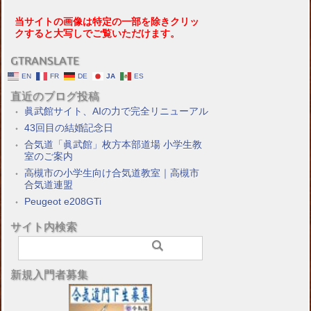
当サイトの画像は特定の一部を除きクリッ
クすると大写しでご覧いただけます。
GTRANSLATE
EN
FR
DE
JA
ES
直近のブログ投稿
眞武館サイト、AIの力で完全リニューアル
43回目の結婚記念日
合気道「眞武館」枚方本部道場 小学生教
室のご案内
高槻市の小学生向け合気道教室｜高槻市
合気道連盟
Peugeot e208GTi
サイト内検索
新規入門者募集