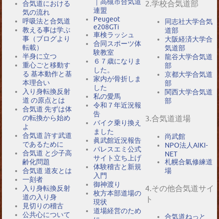
｜高槻市合気道
2.学校合気道部
合気道における
連盟
気の流れ
Peugeot
呼吸法と合気道
同志社大学合気
e208GTi
教える事は学ぶ
道部
車検ラッシュ
事（ブログより
大阪経済大学合
合同スポーツ体
転載）
気道部
験教室
半身に立つ
龍谷大学合気道
６７歳になりま
重心ごと移動す
部
した。
る 基本動作と基
京都大学合気道
家内が骨折しま
本理合い
部
した
入り身転換反射
関西大学合気道
私の愛馬
道 の原点とは
部
令和７年近況報
合気道 先ずは体
告
の転換から始め
3.合気道道場
バイク乗り換え
よ
ました
合気道 許す武道
尚武館
眞武館近況報告
であるために
NPO法人AIKI-
パレスエミ公式
合気道 と少子高
NET
サイト立ち上げ
札幌合氣修練道
齢化問題
体験稽古と新規
場
合気道 道友とは
入門
一刻者
御神渡り
4.その他合気道サイ
入り身転換反射
枚方本部道場の
道の入り身
ト
現状
見切りの稽古
道場経営のため
公共心について
合気道ねっと