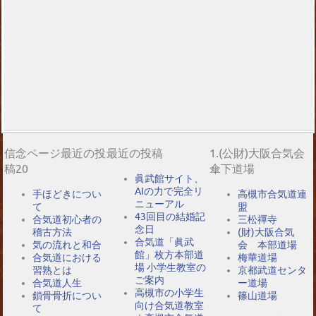
信念ページ最近の投
最近の投稿
1.(公財)大阪合気会
稿20
傘下道場
眞武館サイト、
AIの力で完全リ
手ほどきについ
高槻市合気道連
ニューアル
て
盟
43回目の結婚記
合気道初心者の
三松禪寺
念日
稽古方法
(財)大阪合気
合気道「眞武
気の流れと和合
会 本部道場
館」枚方本部道
合気道における
梅華道場
場 小学生教室の
習熟とは
京都武道センタ
ご案内
合気道人生
ー道場
高槻市の小学生
鎖骨骨折につい
篠山道場
向け合気道教室
て