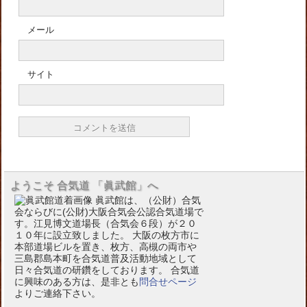
メール
サイト
ようこそ 合気道 「眞武館」へ
眞武館は、（公財）合気
会ならびに(公財)大阪合気会公認合気道場で
す。江見博文道場長（合気会６段）が２０
１０年に設立致しました。 大阪の枚方市に
本部道場ビルを置き、枚方、高槻の両市や
三島郡島本町を合気道普及活動地域として
日々合気道の研鑽をしております。 合気道
に興味のある方は、是非とも
問合せページ
よりご連絡下さい。