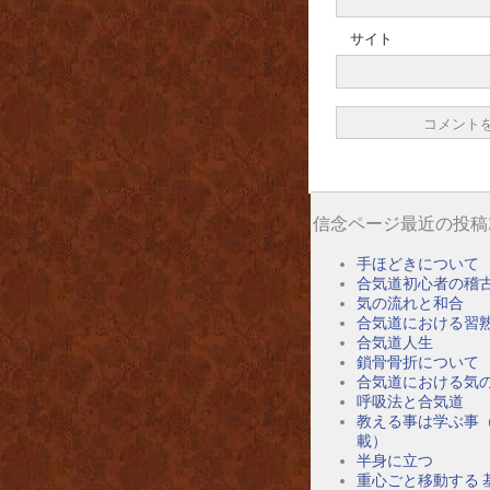
サイト
信念ページ最近の投稿
手ほどきについて
合気道初心者の稽
気の流れと和合
合気道における習
合気道人生
鎖骨骨折について
合気道における気
呼吸法と合気道
教える事は学ぶ事
載）
半身に立つ
重心ごと移動する 