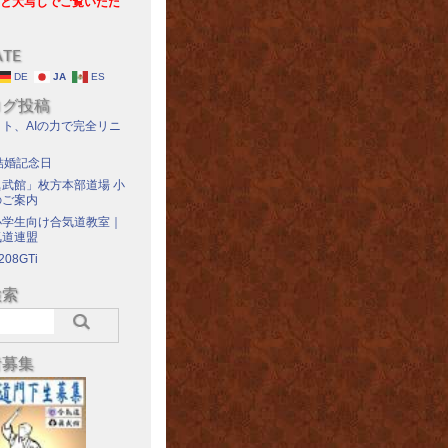
と大写しでご覧いただ
ATE
DE
JA
ES
ログ投稿
ト、AIの力で完全リニ
結婚記念日
武館」枚方本部道場 小
のご案内
小学生向け合気道教室｜
気道連盟
208GTi
検索
者募集