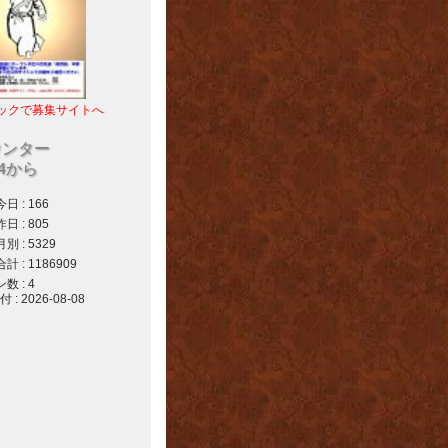
ックで募集サイトへ
ウンター
04から
 : 166
 : 805
 : 5329
 : 1186909
 : 4
 2026-08-08