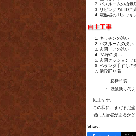
バスルームの換気
リビングのLED蛍
電熱器のIHクッキ
自主工事
キッチンの洗い
バスルームの洗い
玄関ドアの洗い
PA扉の洗い
玄関クッションフ
ベランダ手すりの
階段踊り場
窓枠塗装
壁紙貼り代え
以上です。
この様に、まだまだ盛
後は入居者があるかど
Share: