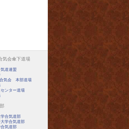
阪合気会傘下道場
合気道連盟
寺
阪合気会 本部道場
場
道センター道場
場
道部
大学合気道部
済大学合気道部
学合気道部