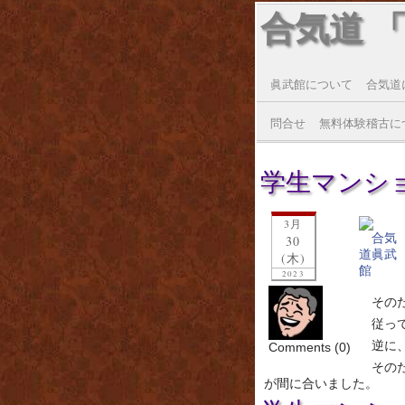
合気道 
眞武館について
合気道
問合せ
無料体験稽古に
学生マンシ
3月
30
(木)
2023
その
従っ
逆に
Comments (0)
その
が間に合いました。