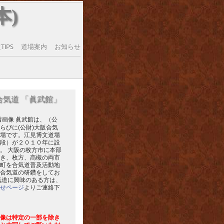
本)
IPS
道場案内
お知らせ
合気道 「眞武館」
眞武館は、（公
らびに(公財)大阪合気
場です。江見博文道場
段）が２０１０年に設
。 大阪の枚方市に本部
き、枚方、高槻の両市
町を合気道普及活動地
合気道の研鑽をしてお
気道に興味のある方は、
せページ
よりご連絡下
像は特定の一部を除き