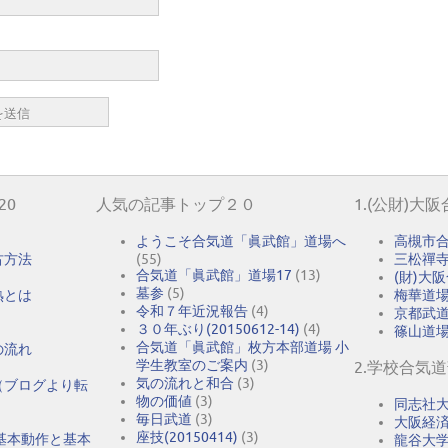
20
人気の記事トップ２０
1.(公財)大
ようこそ合気道「眞武館」道場へ
高槻市
古方法
(55)
三松禪
合気道「眞武館」道場17
(13)
(財)大
墓参
(5)
熟とは
梅華道
令和７年近況報告
(4)
京都武
３０年ぶり(20150612-14)
(4)
篠山道
合気道「眞武館」枚方本部道場 小
の流れ
学生教室のご案内
(3)
2.学校合気
気の流れと和合
(3)
（ブログより転
物の価値
(3)
同志社
毎日武道
(3)
大阪経
座技(20150414)
(3)
基本動作と基本
龍谷大