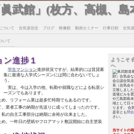
「眞武館」(枚方、高槻、島
について
合気道信念
ブログ
映像館
動画セミナー
行事日程
合気道T
ついて
ョン進捗１
ようこそ 
へ
学生マンション
進捗状況ですが、結果的には賃貸募
集に最適な入学式シーズンには間に合わないでしょ
財）合気会な
う。
会公認合気道
長（合気会６
実は、今は入学の他、転勤や就職などによる転居シ
立致しました
ーズンでもあります。
道場ビルを置
や三島郡島本
ため、リフォーム業は超多忙時期でもあるのです。
域として日々
て、業者工事の納期が先送りに成ってしまったのです。
ります。 合
是非とも
問合
、私の自主工事部分は納期に余裕が出来ました。
さい。
ため、一昨日の壁紙やフロアマット敷設開始に自主塗装
当サイトの画