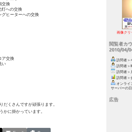
扇交換
光灯への交換
ングヒーターへの交換
画像クリ
閲覧者カ
2010/04/
ロア交換
訪問者＞今日
洗い
訪問者＞昨日
訪問者＞月別
訪問者＞合計
オンライン数
サーバーの日付 :
広告
りだくさんですが頑張ります。
うかに掛かっています。