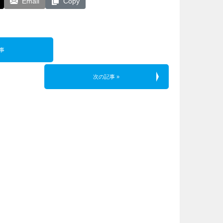
Email
Copy
事
次の記事 »