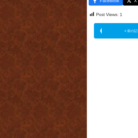
Facebook
X
Post Views:
1
« 前の記