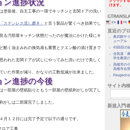
ョン進捗状況
クリックする
けます。
は塗装後、自主工事の一環でキッチンと玄関ドアの洗い
GTRANSL
EN
FR
「ステンレス流し磨き」
と言う製品が驚くべき効果でし
直近のブ
見る汚部屋キッチン状態だったのが魔法にかけた様にキ
眞武館サイ
ューアル
ど酷く油まみれの換気扇も重曹とクエン酸の漬け置きで
43回目の
合気道「眞
学生教室
思われた玄関ドアが試しにやってみた洗いだけで美しく
高槻市の
高槻市合
ていた作業が減り、かなりの工数低減が出来ました。
Peugeot e
ョン進捗の今後
サイト内
は一部屋の壁紙貼りともう一部屋の壁紙剥がしが完了し
剥がしは二部屋完了しました。
新規入門
４月１２日には完了予定で以下の通りです。
フロア工事