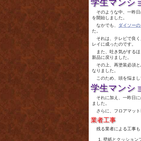
学生マンシ
そのような中、一昨日
を開始しました。
なかでも、
ダイソーの
た。
それは、テレビで良く
レイに成ったのです。
また、吐き気がするほ
新品に戻りました。
その上、再塗装必須と
なりました。
このため、頭を悩まし
学生マンシ
それに加え、一昨日に
ました。
さらに、フロアマット
業者工事
残る業者による工事も
壁紙とクッション