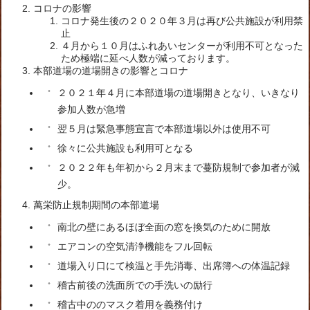
コロナの影響
コロナ発生後の２０２０年３月は再び公共施設が利用禁
止
４月から１０月はふれあいセンターが利用不可となった
ため極端に延べ人数が減っております。
本部道場の道場開きの影響とコロナ
２０２１年４月に本部道場の道場開きとなり、いきなり
参加人数が急増
翌５月は緊急事態宣言で本部道場以外は使用不可
徐々に公共施設も利用可となる
２０２２年も年初から２月末まで蔓防規制で参加者が減
少。
萬栄防止規制期間の本部道場
南北の壁にあるほぼ全面の窓を換気のために開放
エアコンの空気清浄機能をフル回転
道場入り口にて検温と手先消毒、出席簿への体温記録
稽古前後の洗面所での手洗いの励行
稽古中ののマスク着用を義務付け