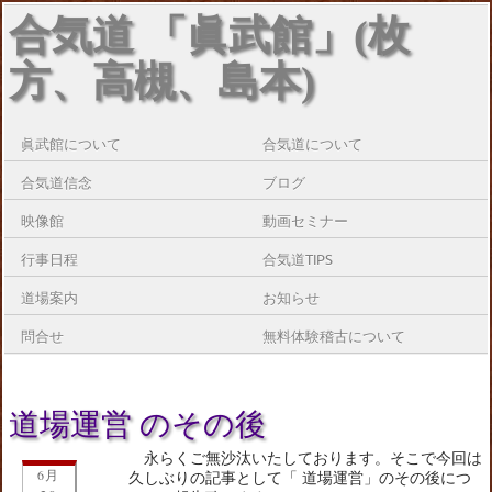
合気道 「眞武館」(枚
方、高槻、島本)
眞武館について
合気道について
合気道信念
ブログ
映像館
動画セミナー
行事日程
合気道TIPS
道場案内
お知らせ
問合せ
無料体験稽古について
道場運営 のその後
永らくご無沙汰いたしております。そこで今回は
6月
久しぶりの記事として「 道場運営」のその後につ