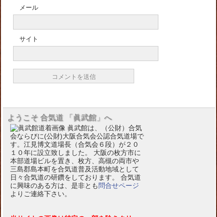
メール
サイト
ようこそ 合気道 「眞武館」へ
眞武館は、（公財）合気
会ならびに(公財)大阪合気会公認合気道場で
す。江見博文道場長（合気会６段）が２０
１０年に設立致しました。 大阪の枚方市に
本部道場ビルを置き、枚方、高槻の両市や
三島郡島本町を合気道普及活動地域として
日々合気道の研鑽をしております。 合気道
に興味のある方は、是非とも
問合せページ
よりご連絡下さい。