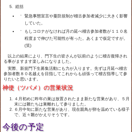
総括
緊急事態宣言や蔓防規制が稽古参加者減少に大きく影響
していた。
もしコロナがなければ月の延べ稽古参加者数が１１０名
程度まで伸びた可能性が有った。あくまで仮定ですが。
(笑)
以上の結果により、門下生の皆さんが以前のように稽古復帰され
る事がますます楽しみになりました。
実際、新規門下生募集活動にも力が入ります。先ずは月延べ稽古
参加者数８０名越えを目指してこれからも頑張って稽古指導して参
りたいと思います。
神使（ツバメ）の営巣状況
４月初めに昨年の巣は放置されたまま新たな営巣があり、５月
末には雛たちは巣離れして参りました。
６月中旬に新たな営巣があり、現在親鳥が卵を温めている様子
で、近々雛がかえりそうです。
今後の予定