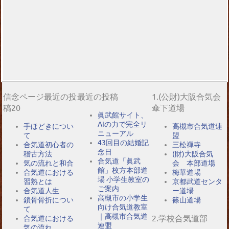
信念ページ最近の投
最近の投稿
1.(公財)大阪合気会
稿20
傘下道場
眞武館サイト、
AIの力で完全リ
手ほどきについ
高槻市合気道連
ニューアル
て
盟
43回目の結婚記
合気道初心者の
三松禪寺
念日
稽古方法
(財)大阪合気
合気道「眞武
気の流れと和合
会 本部道場
館」枚方本部道
合気道における
梅華道場
場 小学生教室の
習熟とは
京都武道センタ
ご案内
合気道人生
ー道場
高槻市の小学生
鎖骨骨折につい
篠山道場
向け合気道教室
て
｜高槻市合気道
2.学校合気道部
合気道における
連盟
気の流れ