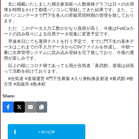
先に掲載いたしました稽古参加延べ人数推移グラフは日々の出席
簿を時間をかけて都度パソコンに登録してきた結果です。また、こ
のパソコンデータで門下生各人の昇級昇段時期の管理を致しており
ます。
ただ、このデータ入力工数がかなり負荷が高く、今後はFeliCaカ
ードの読み取りによる出席データ収集に変更予定です。
早速本日にでも運用テストを行う予定で、すでに門下生の基本デ
ータはこれまでの手入力データからCSVファイルを作成し、今朝一
番に出席管理システムに読み込み登録を完了致しており、今後の運
用が楽しみです。
以上の様にコロナ禍であっても我が合気道「眞武館」道場は頑張
って活動を続けております。
#合気道 #道場運営 #門下生募集 #入り身転換反射道 #眞武館 #枚
方市 #高槻市 #島本町
Share:
« 前の記事