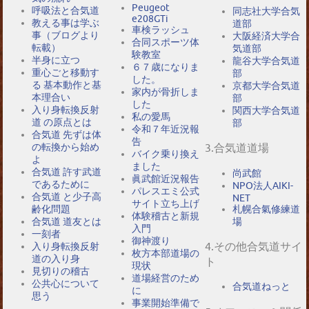
Peugeot
呼吸法と合気道
同志社大学合気
e208GTi
教える事は学ぶ
道部
車検ラッシュ
事（ブログより
大阪経済大学合
合同スポーツ体
転載）
気道部
験教室
半身に立つ
龍谷大学合気道
６７歳になりま
重心ごと移動す
部
した。
る 基本動作と基
京都大学合気道
家内が骨折しま
本理合い
部
した
入り身転換反射
関西大学合気道
私の愛馬
道 の原点とは
部
令和７年近況報
合気道 先ずは体
告
の転換から始め
3.合気道道場
バイク乗り換え
よ
ました
合気道 許す武道
尚武館
眞武館近況報告
であるために
NPO法人AIKI-
パレスエミ公式
合気道 と少子高
NET
サイト立ち上げ
札幌合氣修練道
齢化問題
体験稽古と新規
場
合気道 道友とは
入門
一刻者
御神渡り
4.その他合気道サイ
入り身転換反射
枚方本部道場の
道の入り身
ト
現状
見切りの稽古
道場経営のため
公共心について
合気道ねっと
に
思う
事業開始準備で