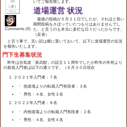
30
いてご報告致します。
(木)
道場運営 状況
2022
最後の投稿が５月２１日でしたが、それほど長い
期間投稿をさぼっていたつもりはありませんでし
Comments (0)
た。と言うのも本当に多忙な日々だったからです。
（反省）
と言う事で、言い訳は横に置いておいて、以下に道場運営の近況
を報告いたします。
門下生募集状況
昨年は合気道「眞武館」の設立１１周年でしたが昨年の年初より
の新規入門者は以下の通りです。（６月３０日現在
２０２１年入門者：７名
他道場よりの転籍入門有段者：３名
男性：４名、女性３名
２０２２年入門者：８名
内他道場よりの転籍入門有段者：２名
男性：４名、女性４名