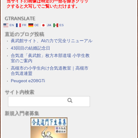
当サイトの画像は特定の一部を除きクリッ
クすると大写しでご覧いただけます。
GTRANSLATE
EN
FR
DE
JA
ES
直近のブログ投稿
眞武館サイト、AIの力で完全リニューアル
43回目の結婚記念日
合気道「眞武館」枚方本部道場 小学生教
室のご案内
高槻市の小学生向け合気道教室｜高槻市
合気道連盟
Peugeot e208GTi
サイト内検索
新規入門者募集