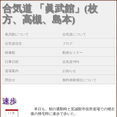
合気道 「眞武館」(枚
方、高槻、島本)
眞武館について
合気道について
合気道信念
ブログ
映像館
動画セミナー
行事日程
合気道TIPS
道場案内
お知らせ
問合せ
無料体験稽古について
速歩
本日も、朝の通勤時と至誠館市役所道場での稽古
11月
後の帰宅時に速歩で歩いた。