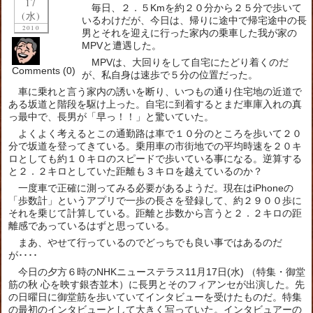
17
毎日、２．５Kmを約２０分から２５分で歩いて
(水)
いるわけだが、今日は、帰りに途中で帰宅途中の長
2010
男とそれを迎えに行った家内の乗車した我が家の
MPVと遭遇した。
MPVは、大回りをして自宅にたどり着くのだ
Comments (0)
が、私自身は速歩で５分の位置だった。
車に乗れと言う家内の誘いを断り、いつもの通り住宅地の近道で
ある坂道と階段を駆け上った。自宅に到着するとまだ車庫入れの真
っ最中で、長男が「早っ！！」と驚いていた。
よくよく考えるとこの通勤路は車で１０分のところを歩いて２０
分で坂道を登ってきている。乗用車の市街地での平均時速を２０キ
ロとしても約１０キロのスピードで歩いている事になる。逆算する
と２．２キロとしていた距離も３キロを越えているのか？
一度車で正確に測ってみる必要があるようだ。現在はiPhoneの
「歩数計」というアプリで一歩の長さを登録して、約２９００歩に
それを乗じて計算している。距離と歩数から言うと２．２キロの距
離感であっているはずと思っている。
まあ、やせて行っているのでどっちでも良い事ではあるのだ
が････
今日の夕方６時のNHKニューステラス
11月17日(水) （
特集・御堂
筋の秋 心を映す銀杏並木）に長男とそのフィアンセが出演した。先
の日曜日に御堂筋を歩いていてインタビューを受けたものだ。特集
の最初のインタビューとして大きく写っていた。インタビュアーの