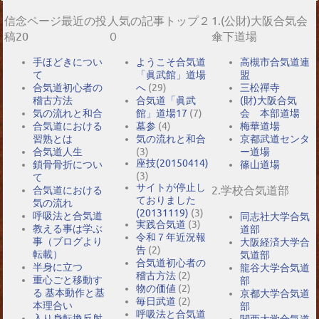
信念ページ最近の投
人気の記事トップ２
1.(公財)大阪合気会
稿20
０
傘下道場
手ほどきについ
ようこそ合気道
高槻市合気道連
て
「眞武館」道場
盟
合気道初心者の
へ
(29)
三松禪寺
稽古方法
合気道「眞武
(財)大阪合気
気の流れと和合
館」道場17
(7)
会 本部道場
合気道における
墓参
(4)
梅華道場
習熟とは
気の流れと和合
京都武道センタ
合気道人生
(3)
ー道場
座技(20150414)
鎖骨骨折につい
篠山道場
(3)
て
サイトが停止し
2.学校合気道部
合気道における
ておりました
気の流れ
(20131119)
(3)
呼吸法と合気道
同志社大学合気
実践合気道
(3)
教える事は学ぶ
道部
令和７年近況報
事（ブログより
大阪経済大学合
告
(2)
転載）
気道部
合気道初心者の
半身に立つ
龍谷大学合気道
稽古方法
(2)
重心ごと移動す
部
物の価値
(2)
る 基本動作と基
京都大学合気道
毎日武道
(2)
本理合い
部
呼吸法と合気道
入り身転換反射
関西大学合気道