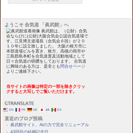
ようこそ 合気道 「眞武館」へ
眞武館は、（公財）合気
会ならびに(公財)大阪合気会公認合気道場で
す。江見博文道場長（合気会６段）が２０
１０年に設立致しました。 大阪の枚方市に
本部道場ビルを置き、枚方、高槻の両市や
三島郡島本町を合気道普及活動地域として
日々合気道の研鑽をしております。 合気道
に興味のある方は、是非とも
問合せページ
よりご連絡下さい。
当サイトの画像は特定の一部を除きクリッ
クすると大写しでご覧いただけます。
GTRANSLATE
EN
FR
DE
JA
ES
直近のブログ投稿
眞武館サイト、AIの力で完全リニューアル
43回目の結婚記念日