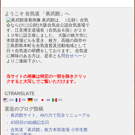
ようこそ 合気道 「眞武館」へ
眞武館は、（公財）合気
会ならびに(公財)大阪合気会公認合気道場で
す。江見博文道場長（合気会６段）が２０
１０年に設立致しました。 大阪の枚方市に
本部道場ビルを置き、枚方、高槻の両市や
三島郡島本町を合気道普及活動地域として
日々合気道の研鑽をしております。 合気道
に興味のある方は、是非とも
問合せページ
よりご連絡下さい。
当サイトの画像は特定の一部を除きクリッ
クすると大写しでご覧いただけます。
GTRANSLATE
EN
FR
DE
JA
ES
直近のブログ投稿
眞武館サイト、AIの力で完全リニューアル
43回目の結婚記念日
合気道「眞武館」枚方本部道場 小学生教
室のご案内