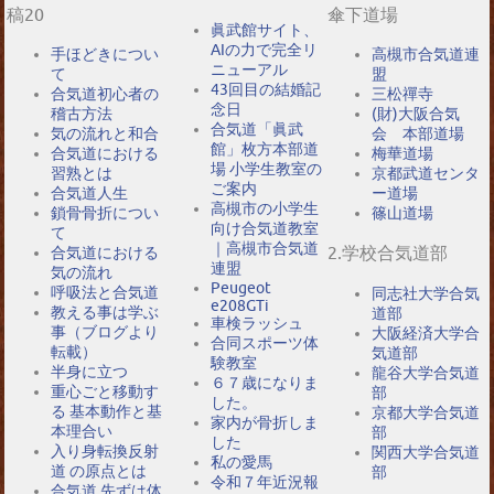
稿20
傘下道場
眞武館サイト、
AIの力で完全リ
手ほどきについ
高槻市合気道連
ニューアル
て
盟
43回目の結婚記
合気道初心者の
三松禪寺
念日
稽古方法
(財)大阪合気
合気道「眞武
気の流れと和合
会 本部道場
館」枚方本部道
合気道における
梅華道場
場 小学生教室の
習熟とは
京都武道センタ
ご案内
合気道人生
ー道場
高槻市の小学生
鎖骨骨折につい
篠山道場
向け合気道教室
て
｜高槻市合気道
2.学校合気道部
合気道における
連盟
気の流れ
Peugeot
呼吸法と合気道
同志社大学合気
e208GTi
教える事は学ぶ
道部
車検ラッシュ
事（ブログより
大阪経済大学合
合同スポーツ体
転載）
気道部
験教室
半身に立つ
龍谷大学合気道
６７歳になりま
重心ごと移動す
部
した。
る 基本動作と基
京都大学合気道
家内が骨折しま
本理合い
部
した
入り身転換反射
関西大学合気道
私の愛馬
道 の原点とは
部
令和７年近況報
合気道 先ずは体