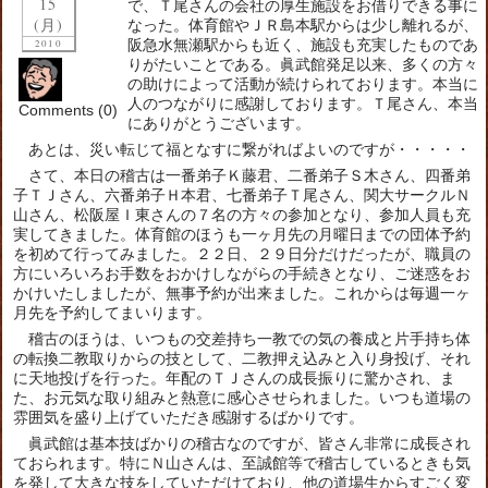
15
で、Ｔ尾さんの会社の厚生施設をお借りできる事に
(月)
なった。体育館やＪＲ島本駅からは少し離れるが、
阪急水無瀬駅からも近く、施設も充実したものであ
2010
りがたいことである。眞武館発足以来、多くの方々
の助けによって活動が続けられております。本当に
人のつながりに感謝しております。Ｔ尾さん、本当
Comments (0)
にありがとうございます。
あとは、災い転じて福となすに繋がればよいのですが・・・・・
さて、本日の稽古は一番弟子Ｋ藤君、二番弟子Ｓ木さん、四番弟
子ＴＪさん、六番弟子Ｈ本君、七番弟子Ｔ尾さん、関大サークルＮ
山さん、松阪屋Ｉ東さんの７名の方々の参加となり、参加人員も充
実してきました。体育館のほうも一ヶ月先の月曜日までの団体予約
を初めて行ってみました。２２日、２９日分だけだったが、職員の
方にいろいろお手数をおかけしながらの手続きとなり、ご迷惑をお
かけいたしましたが、無事予約が出来ました。これからは毎週一ヶ
月先を予約してまいります。
稽古のほうは、いつもの交差持ち一教での気の養成と片手持ち体
の転換二教取りからの技として、二教押え込みと入り身投げ、それ
に天地投げを行った。年配のＴＪさんの成長振りに驚かされ、ま
た、お元気な取り組みと熱意に感心させられました。いつも道場の
雰囲気を盛り上げていただき感謝するばかりです。
眞武館は基本技ばかりの稽古なのですが、皆さん非常に成長され
ておられます。特にＮ山さんは、至誠館等で稽古しているときも気
を発して大きな技をしていただけており、他の道場生からすごく変