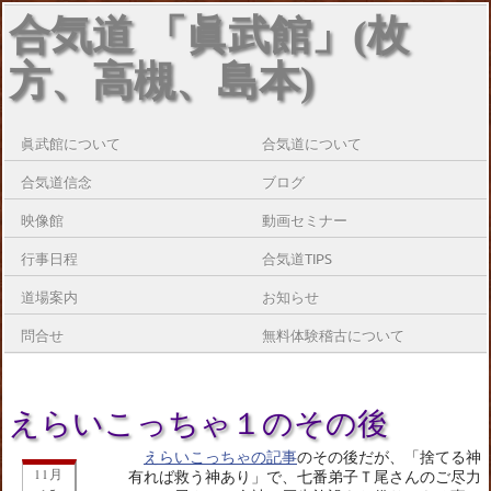
合気道 「眞武館」(枚
方、高槻、島本)
眞武館について
合気道について
合気道信念
ブログ
映像館
動画セミナー
行事日程
合気道TIPS
道場案内
お知らせ
問合せ
無料体験稽古について
えらいこっちゃ１のその後
えらいこっちゃの記事
のその後だが、「捨てる神
11月
有れば救う神あり」で、七番弟子Ｔ尾さんのご尽力