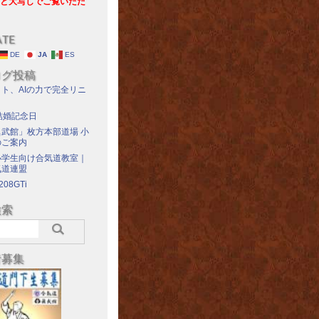
と大写しでご覧いただ
ATE
DE
JA
ES
ログ投稿
ト、AIの力で完全リニ
結婚記念日
武館」枚方本部道場 小
のご案内
小学生向け合気道教室｜
気道連盟
208GTi
検索
者募集