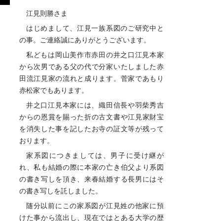
江見則勝さま
はじめまして、江見一族系図のご研究中と
の事。ご連絡誠にありがとうございます。
私どもは岡山美作市赤田の井之口江見本家
から次男である父の代で分家いたしました赤
田流江見家の流れと成ります。菅家であもり
赤松家でもあります。
井之口江見本家には、織田信長や羽柴秀吉
からの恩賞を賜った折の古文書や江見家財宝
を消失した事を記したお寺の証文等が残って
おります。
家系図につきましては、男子に受け継が
れ、私も結婚の際に本家の亡き伯父より系図
の書き写しを頂き、来春結婚する長男にはそ
の書き写しを託しました。
随分以前にこの家系図が江見姓の他家に預
けた事から流出し、現在ではとある大学の歴