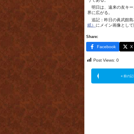
うである。
明日は、遠来の友キー
界に広がる。
追記：昨日の眞武館島
紙）
にメイン画像として
Share:
Facebook
X
Post Views:
0
« 前の記