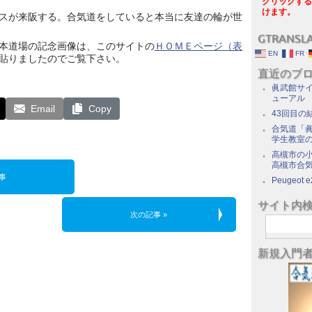
クリックする
けます。
スが来阪する。合気道をしていると本当に友達の輪が世
GTRANSL
本道場の記念画像は、このサイトの
ＨＯＭＥページ（表
EN
FR
貼りましたのでご覧下さい。
直近のブ
眞武館サイ
ューアル
Email
Copy
43回目の
合気道「眞
学生教室
高槻市の
高槻市合
事
Peugeot e
サイト内
次の記事 »
新規入門