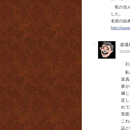
私の住
した。
名前の由
http://www
道場
2010年
お
私
道真
家が
滅し
定し
れて
菅原
これ
誌と