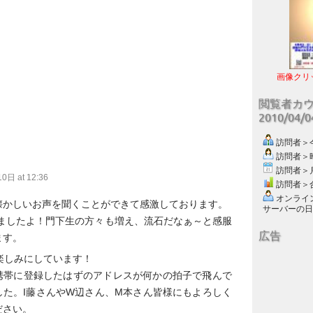
画像クリ
閲覧者カ
2010/04/
訪問者＞今日
訪問者＞昨日
訪問者＞月別
日 at 12:36
訪問者＞合計
オンライン数
懐かしいお声を聞くことができて感激しております。
サーバーの日付 :
しましたよ！門下生の方々も増え、流石だなぁ～と感服
広告
ます。
、楽しみにしています！
携帯に登録したはずのアドレスが何かの拍子で飛んで
した。I藤さんやW辺さん、M本さん皆様にもよろしく
ださい。