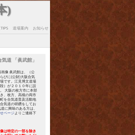
本)
IPS
道場案内
お知らせ
合気道 「眞武館」
眞武館は、（公
らびに(公財)大阪合気
場です。江見博文道場
段）が２０１０年に設
。 大阪の枚方市に本部
き、枚方、高槻の両市
町を合気道普及活動地
合気道の研鑽をしてお
気道に興味のある方は、
せページ
よりご連絡下
像は特定の一部を除き