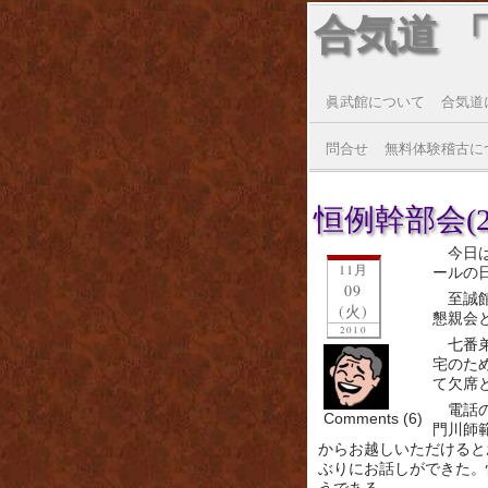
合気道 
眞武館について
合気道
問合せ
無料体験稽古に
恒例幹部会(20
今日
11月
ールの
09
至誠
(火)
懇親会
2010
七番
宅のた
て欠席
電話
Comments (6)
門川師
からお越しいただけると
ぶりにお話しができた。