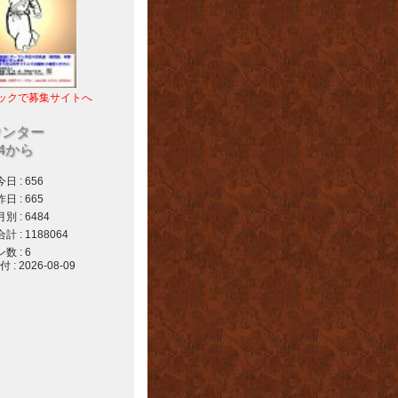
ックで募集サイトへ
ウンター
04から
 : 656
 : 665
 : 6484
 : 1188064
 : 6
 2026-08-09