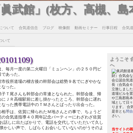
「眞武館」(枚方、高槻、島
について
合気道信念
ブログ
映像館
動画セミナー
行事日程
合気道T
ついて
101109)
ようこそ 
へ
は、毎月一度の第二火曜日「ミュンヘン」の２５０円ビ
日であった。
財）合気会な
会公認合気道
館市役所道場の稽古後の幹部会は総勢９名でにぎやかな
長（合気会６
となった。
立致しました
弟子Ｔ尾さんも幹部会の常連となられた。幹部会後、帰
道場ビルを置
や三島郡島本
めにＪＲ高槻駅前に差し掛かったところ、幹部会に遅れ
域として日々
となった携帯電話中のＴＭさんとばったり出会った。
ります。 合
の相手は、佐賀に帰られたＭ地さんとの事で、ちょうど
是非とも
問合
さい。
範の合気道指導４０周年記念パーティーにわざわざ佐賀
お話しに出たばかりで、電話を交代していただいて久し
懐かしい声で、しばらくお会いしていないのがうそのよ
当サイトの画