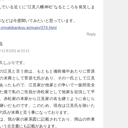
んでいる近くに”江見八幡神社”なるところを発見しま
来などは今度聞いてみたいと思っています。
.miyakikankou.jp/main/374.html
Reply
長
11月10日 at 23:21
久しぶりです。
の江見と言う姓は、もともと備前備中あたりに菅原
の末裔として菅原七氏があり、その一氏として江見
あったもので、江見家が他家との争いで一族郎党全
た後で私のご先祖が赤松家として他家を征伐して平
、赤松家の本家から江見家の名を継ぐように命じら
継いだものです。このため、現在は江見氏を除いた
六氏が末裔と言う事になっております。
は、我が家の家系図に記載されており、岡山の作東
いう古文書にも記載があります。