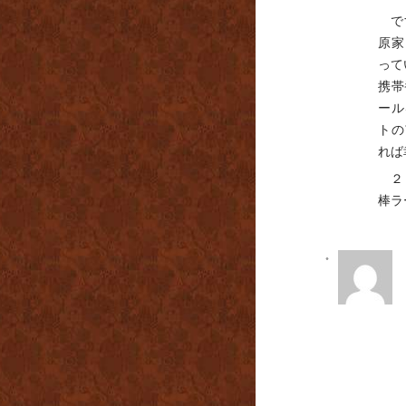
で
原家
って
携帯
ール
トの
れば
２
棒ラ