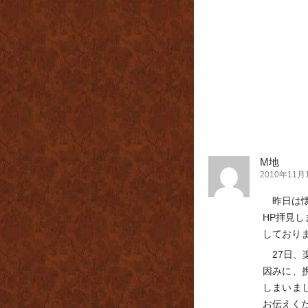
M地
2010年11月10
昨日は
HP拝見
しており
27日
因みに、
しまいま
お伝えく