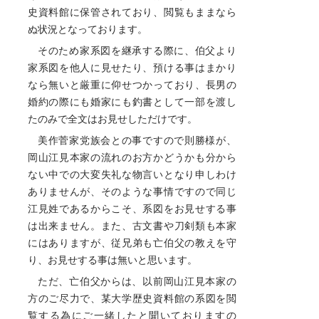
史資料館に保管されており、閲覧もままなら
ぬ状況となっております。
そのため家系図を継承する際に、伯父より
家系図を他人に見せたり、預ける事はまかり
なら無いと厳重に仰せつかっており、長男の
婚約の際にも婚家にも釣書として一部を渡し
たのみで全文はお見せしただけです。
美作菅家党族会との事ですので則勝様が、
岡山江見本家の流れのお方かどうかも分から
ない中での大変失礼な物言いとなり申しわけ
ありませんが、そのような事情ですので同じ
江見姓であるからこそ、系図をお見せする事
は出来ません。また、古文書や刀剣類も本家
にはありますが、従兄弟も亡伯父の教えを守
り、お見せする事は無いと思います。
ただ、亡伯父からは、以前岡山江見本家の
方のご尽力で、某大学歴史資料館の系図を閲
覧する為にご一緒したと聞いておりますの