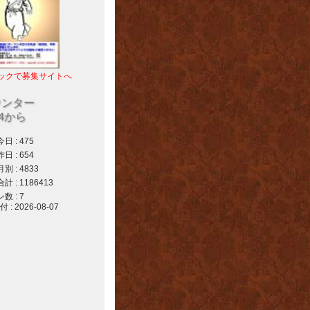
ックで募集サイトへ
ウンター
04から
 : 475
 : 654
 : 4833
 : 1186413
 : 7
 2026-08-07