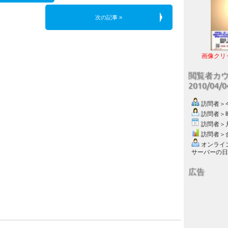
次の記事 »
画像クリ
閲覧者カ
2010/04/
訪問者＞今日
訪問者＞昨日
訪問者＞月別
訪問者＞合計
オンライン数
サーバーの日付 :
広告