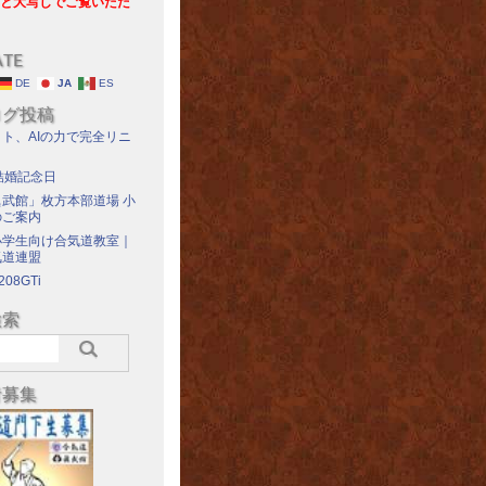
と大写しでご覧いただ
ATE
DE
JA
ES
ログ投稿
ト、AIの力で完全リニ
結婚記念日
武館」枚方本部道場 小
のご案内
小学生向け合気道教室｜
気道連盟
208GTi
検索
者募集