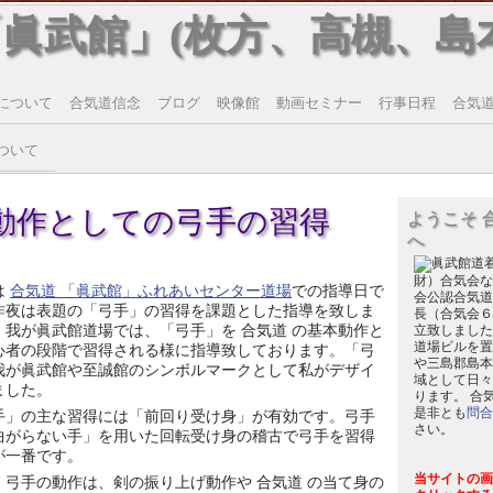
「眞武館」(枚方、高槻、島
について
合気道信念
ブログ
映像館
動画セミナー
行事日程
合気道T
ついて
本動作としての弓手の習得
ようこそ 
へ
財）合気会な
は
合気道 「眞武館」ふれあいセンター道場
での指導日で
会公認合気道
昨夜は表題の「弓手」の習得を課題とした指導を致しま
長（合気会６
。我が眞武館道場では、「弓手」を 合気道 の基本動作と
立致しました
道場ビルを置
心者の段階で習得される様に指導致しております。「弓
や三島郡島本
我が眞武館や至誠館のシンボルマークとして私がデザイ
域として日々
ました。
ります。 合
是非とも
問合
手」の主な習得には「前回り受け身」が有効です。弓手
さい。
曲がらない手」を用いた回転受け身の稽古で弓手を習得
が一番です。
当サイトの画
、弓手の動作は、剣の振り上げ動作や 合気道 の当て身の