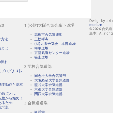
Design by aiki
monban
20
1.(公財)大阪合気会傘下道場
© 2026 合
島本). All right
高槻市合気道連盟
古方法
三松禪寺
(財)大阪合気会 本部道場
熟とは
梅華道場
京都武道センター道場
篠山道場
の流れ
2.学校合気道部
（ブログより転
同志社大学合気道部
大阪経済大学合気道部
基本動作と基本
龍谷大学合気道部
京都大学合気道部
の原点とは
関西大学合気道部
転換から始めよ
あるために
3.合気道道場
化問題
尚武館