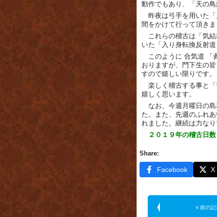
動作でもあり、「天の鳥
昨夜は弓手を用いた「
間をかけて行って頂きま
これらの稽古は「気結
いた「入り身転換反射道
このように 合気道 
おりますが、門下生の皆
すので嬉しい限りです。
楽しく稽古する事と「
嬉しく思います。
なお、今週月曜日の島
た。また、先週のふれあ
れました。継続は力なり
２０１９年の稽古日数
Share:
Facebook
X
« 前の記