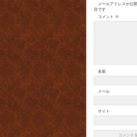
メールアドレスが公
目です
コメント
※
名前
メール
サイト