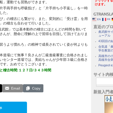
クリックする
船」運動でも習熟ができます。
けます。
片手両手持ち呼吸投げ」と「片手持ち小手返し」を一時
した。
GTRANSL
び」の稽古にも繋がり、また、変則的に「受け霊」を用
EN
FR
」の稽古も合わせて行いました。
直近のブ
「眞武館」では基本動作の稽古にほとんどの時間を割いて
眞武館サイ
さんが、懸命に理解の上で習得を目指して頂けておりま
ューアル
43回目の
習うより慣れろ」の精神で成長されていく姿が何よりも
合気道「眞
学生教室
本道場にて無事Ｔ良さんが二級進級審査に合格されまし
高槻市の
いセンター道場では、美結ちゃんが少年部３級に合格さ
高槻市合
です。おめでとうございます。
Peugeot e
と稽古時間:１２７日/３４３時間
サイト内
Email
Copy
新規入門
事