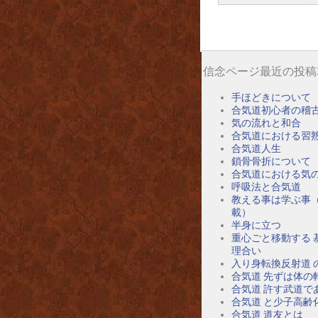
信念ページ最近の投稿
手ほどきについて
合気道初心者の稽
気の流れと和合
合気道における習
合気道人生
鎖骨骨折について
合気道における気
呼吸法と合気道
教える事は学ぶ事
載）
半身に立つ
重心ごと移動する 
理合い
入り身転換反射道 
合気道 先ずは体の
合気道 許す武道で
合気道 と少子高齢
合気道 道友とは