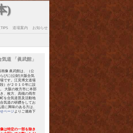
本)
IPS
道場案内
お知らせ
合気道 「眞武館」
眞武館は、（公
らびに(公財)大阪合気
場です。江見博文道場
段）が２０１０年に設
。 大阪の枚方市に本部
き、枚方、高槻の両市
町を合気道普及活動地
合気道の研鑽をしてお
気道に興味のある方は、
せページ
よりご連絡下
像は特定の一部を除き