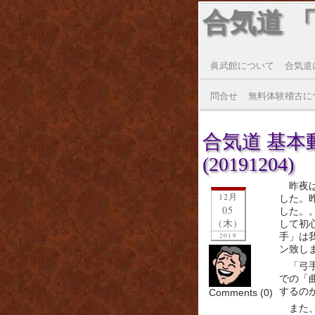
合気道 
眞武館について
合気道
問合せ
無料体験稽古に
合気道 基
(20191204)
昨夜
12月
した。
05
した。
(木)
して初
手」は
2019
ン致し
「弓
での「
するの
Comments (0)
また