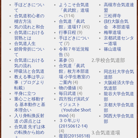
手ほどきについ
ようこそ合気道
高槻市合気道連
て
「眞武館」道場
盟
合気道初心者の
へ
(114)
三松禪寺
稽古方法
合気道「眞武
(財)大阪合気
気の流れと和合
館」道場17
(45)
会 本部道場
合気道における
行事日程
(9)
梅華道場
習熟とは
手ほどきについ
京都武道センタ
合気道人生
て
(7)
ー道場
鎖骨骨折につい
令和７年近況報
篠山道場
て
告
(5)
2.学校合気道部
合気道における
墓参
(5)
気の流れ
合気道「眞武
呼吸法と合気道
館」枚方本部道
同志社大学合気
教える事は学ぶ
場 小学生教室の
道部
事（ブログより
ご案内
(4)
大阪経済大学合
転載）
物の価値
(4)
気道部
半身に立つ
毎日武道
(4)
龍谷大学合気道
重心ごと移動す
四方投げ演武ダ
部
る 基本動作と基
イジェスト
京都大学合気道
本理合い
（Youtube Short
部
入り身転換反射
mov)
(4)
関西大学合気道
３０年ぶり
道 の原点とは
部
(20150612-14)
合気道 先ずは体
(4)
の転換から始め
3.合気道道場
復習(20150518)
よ