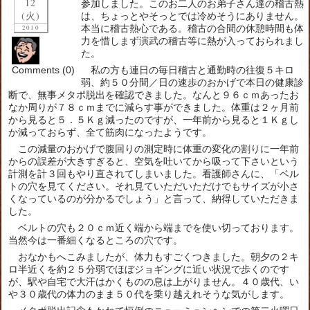
12
参加しました。このお二人のお弟子さん達の稽古熱
(火)
は、ちょっとやそっとでは冷めそうにありません。
本当に稽古熱心である。稽古の合間の休憩時間も体
2010
力を惜しまず演武の稽古等に熱が入っておられまし
た。
Comments (0)
私の方も連日の毎日稽古と通勤時の往復５キロ
弱、約５０分間／日の速歩のおかげで本日の健康診
断で、無事メタポ脱出を確認できました。なんと９６ｃｍあったお
なか周りが７８ｃｍまでに減らす事ができました。体重は２ヶ月前
から見ると５．５Ｋｇ減ったのですが、一年前から見ると１Ｋｇし
か減っておらず、全て筋肉になったようです。
この減量のおかげで腹回りの測定時に体重の変化の割りに一年前
からの誤差が大きすぎると、空気を吐いてから吸って下さいという
計測を計３回もやり直されてしまいました。看護師さんに、「ベル
トの穴を見てください。それ見ていただいただけでもサイズが小さ
くなっているのが分かるでしょう」と言って、納得していただきま
した。
ベルトの穴も２０ｃｍ近く端から端までを使い切っております。
当然今は一番細くなるところの穴です。
おなかもへこみましたが、体力もすごくつきました。朝夕の２キ
ロ半近くを約２５分弱でほぼジョギングに近い状況で歩くのです
が、駅や自宅で大汗はかくものの息は上がりません。４０歳代、い
や３０歳代の体力のまま５０代を乗り越えれそうな気がします。