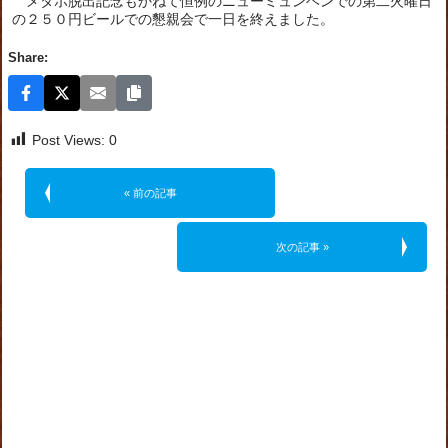
メタポ脱出記念もかねて恒例のニューミュンヘンでの第二火曜日
の２５０円ビールでの懇親会で一日を終えました。
Share:
Post Views:
0
« 前の記事
次の記事 »