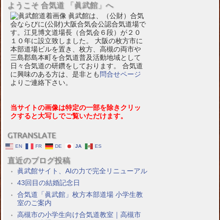
ようこそ 合気道 「眞武館」へ
眞武館は、（公財）合気
会ならびに(公財)大阪合気会公認合気道場で
す。江見博文道場長（合気会６段）が２０
１０年に設立致しました。 大阪の枚方市に
本部道場ビルを置き、枚方、高槻の両市や
三島郡島本町を合気道普及活動地域として
日々合気道の研鑽をしております。 合気道
に興味のある方は、是非とも
問合せページ
よりご連絡下さい。
当サイトの画像は特定の一部を除きクリッ
クすると大写しでご覧いただけます。
GTRANSLATE
EN
FR
DE
JA
ES
直近のブログ投稿
眞武館サイト、AIの力で完全リニューアル
43回目の結婚記念日
合気道「眞武館」枚方本部道場 小学生教
室のご案内
高槻市の小学生向け合気道教室｜高槻市