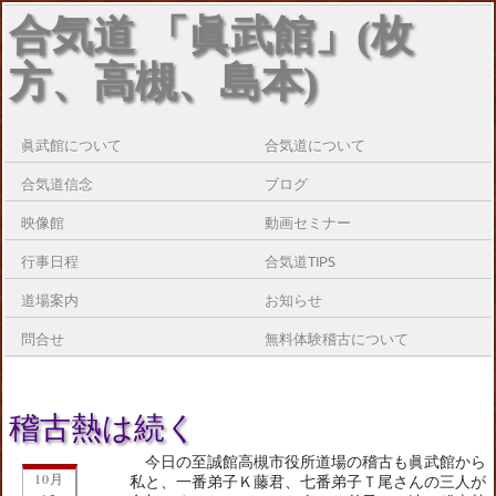
合気道 「眞武館」(枚
方、高槻、島本)
眞武館について
合気道について
合気道信念
ブログ
映像館
動画セミナー
行事日程
合気道TIPS
道場案内
お知らせ
問合せ
無料体験稽古について
稽古熱は続く
今日の至誠館高槻市役所道場の稽古も眞武館から
10月
私と、一番弟子Ｋ藤君、七番弟子Ｔ尾さんの三人が