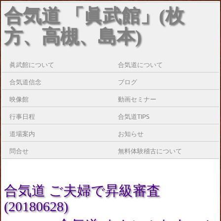
合気道 「眞武館」(枚
方、高槻、島本)
眞武館について
合気道について
合気道信念
ブログ
映像館
動画セミナー
行事日程
合気道TIPS
道場案内
お知らせ
問合せ
無料体験稽古について
合気道 ご夫婦で昇級審査
(20180628)