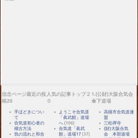
信念ページ最近の投
人気の記事トップ２
1.(公財)大阪合気会
稿20
０
傘下道場
手ほどきについ
ようこそ合気道
高槻市合気道連
て
「眞武館」道場
盟
合気道初心者の
へ
(106)
三松禪寺
稽古方法
合気道「眞武
(財)大阪合気
気の流れと和合
館」道場17
(37)
会 本部道場