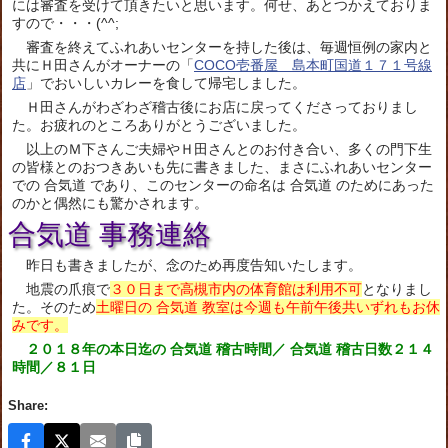
には審査を受けて頂きたいと思います。何せ、あとつかえておりま
すので・・・(^^;
審査を終えてふれあいセンターを持した後は、毎週恒例の家内と
共にＨ田さんがオーナーの「
COCO
壱番屋 島本町国道１７１号線
店
」でおいしいカレーを食して帰宅しました。
Ｈ田さんがわざわざ稽古後にお店に戻ってくださっておりまし
た。お疲れのところありがとうございました。
以上のＭ下さんご夫婦やＨ田さんとのお付き合い、多くの門下生
の皆様とのおつきあいも先に書きました、まさにふれあいセンター
での 合気道 であり、このセンターの命名は 合気道 のためにあった
のかと偶然にも驚かされます。
合気道 事務連絡
昨日も書きましたが、念のため再度告知いたします。
地震の爪痕で
３０日まで高槻市内の体育館は利用不可
となりまし
た。そのため
土曜日の 合気道 教室は今週も午前午後共いずれもお休
みです。
２０１８年の本日迄の 合気道 稽古時間／ 合気道 稽古日数２１４
時間／８１日
Share: