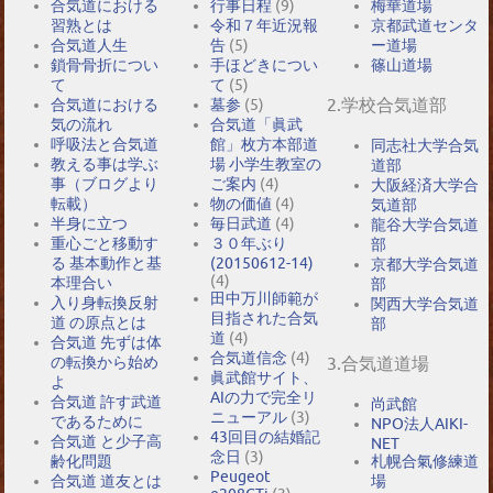
合気道における
行事日程
(9)
梅華道場
習熟とは
令和７年近況報
京都武道センタ
合気道人生
告
(5)
ー道場
鎖骨骨折につい
手ほどきについ
篠山道場
て
て
(5)
2.学校合気道部
合気道における
墓参
(5)
気の流れ
合気道「眞武
呼吸法と合気道
館」枚方本部道
同志社大学合気
教える事は学ぶ
場 小学生教室の
道部
事（ブログより
ご案内
(4)
大阪経済大学合
転載）
物の価値
(4)
気道部
半身に立つ
毎日武道
(4)
龍谷大学合気道
重心ごと移動す
３０年ぶり
部
る 基本動作と基
(20150612-14)
京都大学合気道
(4)
本理合い
部
田中万川師範が
入り身転換反射
関西大学合気道
目指された合気
道 の原点とは
部
道
(4)
合気道 先ずは体
合気道信念
(4)
の転換から始め
3.合気道道場
眞武館サイト、
よ
AIの力で完全リ
合気道 許す武道
尚武館
ニューアル
(3)
であるために
NPO法人AIKI-
43回目の結婚記
合気道 と少子高
NET
念日
(3)
札幌合氣修練道
齢化問題
Peugeot
場
合気道 道友とは