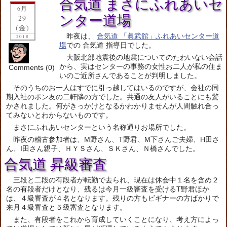
合気道 まさにふれあいセ
6月
ンター道場
29
(金)
昨夜は、
合気道 「眞武館」ふれあいセンター道
2018
場
での 合気道 指導日でした。
大阪北部地震後の地震についてのたわいない会話
から、実はセンターの事務の女性お二人が私の住ま
Comments (0)
いのご近所さんであることが判明しました。
そのうちのお一人はすでに引っ越してはいるのですが、会社の同
期入社のポン友の二軒隣の方でした。共通の友人がいることにも驚
かされました。何がきっかけとなるかわかりませんが人間触れ合っ
てみないとわからないものです。
まさにふれあいセンターという名称通りお場所でした。
昨夜の稽古参加者は、M野さん、T野君、M下さんご夫婦、H田さ
ん、I田さん親子、ＨＹＳさん、ＳＫさん、Ｎ橋さんでした。
合気道 昇級審査
三段と二段の有段者が転勤で去られ、現在は休会中１名を含め２
名の有段者だけとなり、残るは今月一級審査を受けるT野君ほか
は、４級審査が４名となります。残りの方もビギナーの方ばかりで
来月４級審査と５級審査となります。
また、有段者をこれから育成していくことになり、考え方によっ