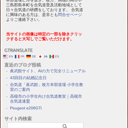
本部道場ビルを置き、枚方、高槻の両市や
三島郡島本町を合気道普及活動地域として
日々合気道の研鑽をしております。 合気道
に興味のある方は、是非とも
問合せページ
よりご連絡下さい。
当サイトの画像は特定の一部を除きクリッ
クすると大写しでご覧いただけます。
GTRANSLATE
EN
FR
DE
JA
ES
直近のブログ投稿
眞武館サイト、AIの力で完全リニューアル
43回目の結婚記念日
合気道「眞武館」枚方本部道場 小学生教
室のご案内
高槻市の小学生向け合気道教室｜高槻市
合気道連盟
Peugeot e208GTi
サイト内検索