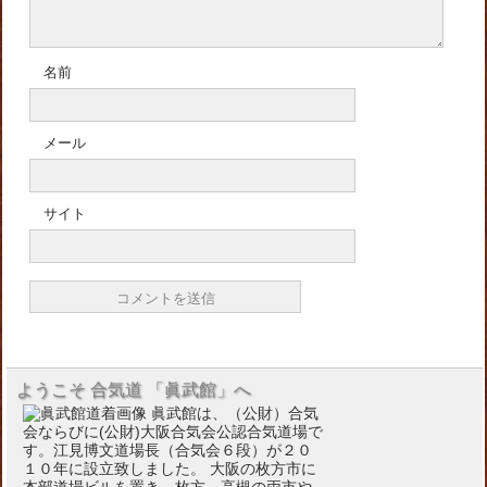
名前
メール
サイト
ようこそ 合気道 「眞武館」へ
眞武館は、（公財）合気
会ならびに(公財)大阪合気会公認合気道場で
す。江見博文道場長（合気会６段）が２０
１０年に設立致しました。 大阪の枚方市に