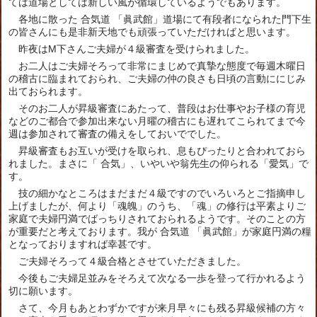
ては道場としては新しい風が循環しているようでもあります。
各地に散った 合気道 「眞武館」道場にて有段者になられた門下生
の皆さんにも是非新天地でも頑張っていただければと思います。
昨夜はM下さんご夫婦が４級審査を受けられました。
お二人はご夫婦そろって非常にまじめで真摯な態度で毎週木曜日
の稽古に臨まれておられ、ご夫婦の仲の良さも日頃の言動ににじみ
出ておられます。
そのお二人が昇級審査にあたって、普段はお仕事やお子様の育児
などのご都合で参加出来ない月曜の稽古にも遅れてこられてまで今
週は参加されて審査の備えをしておいででした。
昇級審査もお互いが受けを取られ、息もぴったりと合われておら
れました。まさに「 合気」、いやいや翁先生の仰られる「愛気」で
す。
技の細かなところはまだまだ４級ですのでいろいろとご指摘申し
上げましたが、何より「魂魄」のうち、「魂」の修行は平素よりご
家庭で夫婦円満でばっちりされておられるようです。そのことの方
が重要だと考えております。我が 合気道 「眞武館」が家庭円満の糧
となっておりますれば幸甚です。
ご夫婦そろって４級合格とさせていただきました。
今後もご夫婦足並みをそろえて次なる一歩を登って行かれるよう
切に願います。
さて、今月もあとわずかですが来月早々にも残る昇級候補の方々