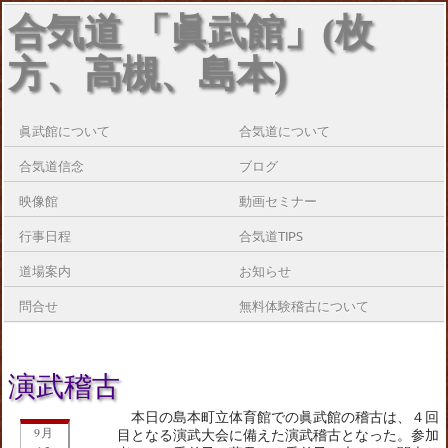
合気道 「眞武館」(枚
方、高槻、島本)
眞武館について
合気道について
合気道信念
ブログ
映像館
動画セミナー
行事日程
合気道TIPS
道場案内
お知らせ
問合せ
無料体験稽古について
演武稽古
本日の島本町立体育館での眞武館の稽古は、４回
9月
目となる演武大会に備えた演武稽古となった。参加