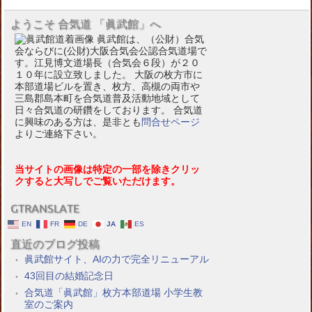
ようこそ 合気道 「眞武館」へ
眞武館は、（公財）合気
会ならびに(公財)大阪合気会公認合気道場で
す。江見博文道場長（合気会６段）が２０
１０年に設立致しました。 大阪の枚方市に
本部道場ビルを置き、枚方、高槻の両市や
三島郡島本町を合気道普及活動地域として
日々合気道の研鑽をしております。 合気道
に興味のある方は、是非とも
問合せページ
よりご連絡下さい。
当サイトの画像は特定の一部を除きクリッ
クすると大写しでご覧いただけます。
GTRANSLATE
EN
FR
DE
JA
ES
直近のブログ投稿
眞武館サイト、AIの力で完全リニューアル
43回目の結婚記念日
合気道「眞武館」枚方本部道場 小学生教
室のご案内