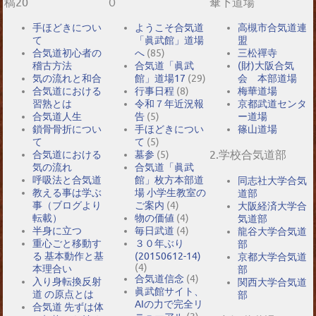
稿20
０
傘下道場
手ほどきについ
ようこそ合気道
高槻市合気道連
て
「眞武館」道場
盟
合気道初心者の
へ
(85)
三松禪寺
稽古方法
合気道「眞武
(財)大阪合気
気の流れと和合
館」道場17
(29)
会 本部道場
合気道における
行事日程
(8)
梅華道場
習熟とは
令和７年近況報
京都武道センタ
合気道人生
告
(5)
ー道場
鎖骨骨折につい
手ほどきについ
篠山道場
て
て
(5)
2.学校合気道部
合気道における
墓参
(5)
気の流れ
合気道「眞武
呼吸法と合気道
館」枚方本部道
同志社大学合気
教える事は学ぶ
場 小学生教室の
道部
事（ブログより
ご案内
(4)
大阪経済大学合
転載）
物の価値
(4)
気道部
半身に立つ
毎日武道
(4)
龍谷大学合気道
重心ごと移動す
３０年ぶり
部
る 基本動作と基
(20150612-14)
京都大学合気道
(4)
本理合い
部
合気道信念
(4)
入り身転換反射
関西大学合気道
眞武館サイト、
道 の原点とは
部
AIの力で完全リ
合気道 先ずは体