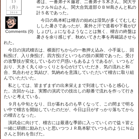
13
者は、一番弟子Ｋ藤君、二番弟子Ｓ木さん、関大サ
(月)
ークルＮ山さん、関大合気道部ＯＢＭ島さんと私の
計５名であった。
2010
今日の島本町は稽古の始めは湿気が多くてむしむ
しした暑さであったが、案外と汗で道着や下着がび
Comments (0)
しょびしょになるようなことは無く、稽古の終盤は
暑さを余り感じず、秋めいてきた事を再確認させら
れた。
今日の演武稽古は、横面打ちからの一教押え込み、小手返し、回
転投げ、入り身投げ、四方投げといつもの技の展開であった。受け
の攻撃技が変化しているので戸惑いもあるようであるが、いつもど
おり、大きく丸くゆっくりとを心がけていただき、気の流れと和
合、気合わせと気結び、気納めを意識していただいて稽古に取り組
んでいただいた。
私としては、皆まずまずの出来栄えまで到達していると感心し
た。次回からは、実際の演武での技出しの順番で流れを作って行き
たいと考えている。
９月も中旬となり、日が暮れるのも早くなって、この間まで明る
い中で稽古を開始していたのだが、今日は日がすっかり落ちてから
の稽古となった。
演武会に向けて、稽古には最適な季節に入っていくので益々皆と
一緒に研鑚に励みたいと思いつつＪＲ島本駅でいつものようにＮ山
さんと別れを告げた。