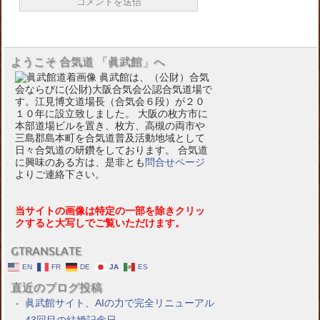
ようこそ 合気道 「眞武館」へ
眞武館は、（公財）合気
会ならびに(公財)大阪合気会公認合気道場で
す。江見博文道場長（合気会６段）が２０
１０年に設立致しました。 大阪の枚方市に
本部道場ビルを置き、枚方、高槻の両市や
三島郡島本町を合気道普及活動地域として
日々合気道の研鑽をしております。 合気道
に興味のある方は、是非とも
問合せページ
よりご連絡下さい。
当サイトの画像は特定の一部を除きクリッ
クすると大写しでご覧いただけます。
GTRANSLATE
EN
FR
DE
JA
ES
直近のブログ投稿
眞武館サイト、AIの力で完全リニューアル