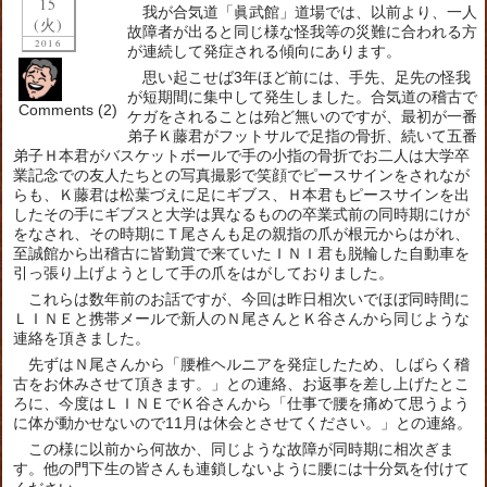
15
我が合気道「眞武館」道場では、以前より、一人
(火)
故障者が出ると同じ様な怪我等の災難に合われる方
2016
が連続して発症される傾向にあります。
思い起こせば3年ほど前には、手先、足先の怪我
が短期間に集中して発生しました。合気道の稽古で
Comments (2)
ケガをされることは殆ど無いのですが、最初が一番
弟子Ｋ藤君がフットサルで足指の骨折、続いて五番
弟子Ｈ本君がバスケットボールで手の小指の骨折でお二人は大学卒
業記念での友人たちとの写真撮影で笑顔でピースサインをされなが
らも、Ｋ藤君は松葉づえに足にギブス、Ｈ本君もピースサインを出
したその手にギブスと大学は異なるものの卒業式前の同時期にけが
をなされ、その時期にＴ尾さんも足の親指の爪が根元からはがれ、
至誠館から出稽古に皆勤賞で来ていたＩＮＩ君も脱輪した自動車を
引っ張り上げようとして手の爪をはがしておりました。
これらは数年前のお話ですが、今回は昨日相次いでほぼ同時間に
ＬＩＮＥと携帯メールで新人のＮ尾さんとＫ谷さんから同じような
連絡を頂きました。
先ずはＮ尾さんから「腰椎ヘルニアを発症したため、しばらく稽
古をお休みさせて頂きます。」との連絡、お返事を差し上げたとこ
ろに、今度はＬＩＮＥでＫ谷さんから「仕事で腰を痛めて思うよう
に体が動かせないので11月は休会とさせてください。」との連絡。
この様に以前から何故か、同じような故障が同時期に相次ぎま
す。他の門下生の皆さんも連鎖しないように腰には十分気を付けて