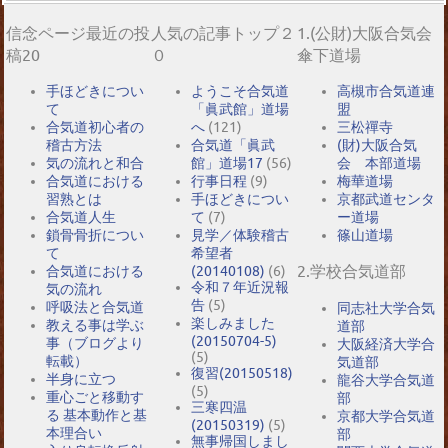
信念ページ最近の投
人気の記事トップ２
1.(公財)大阪合気会
稿20
０
傘下道場
手ほどきについ
ようこそ合気道
高槻市合気道連
て
「眞武館」道場
盟
合気道初心者の
へ
(121)
三松禪寺
稽古方法
合気道「眞武
(財)大阪合気
気の流れと和合
館」道場17
(56)
会 本部道場
合気道における
行事日程
(9)
梅華道場
習熟とは
手ほどきについ
京都武道センタ
合気道人生
て
(7)
ー道場
鎖骨骨折につい
見学／体験稽古
篠山道場
て
希望者
2.学校合気道部
合気道における
(20140108)
(6)
令和７年近況報
気の流れ
告
(5)
呼吸法と合気道
同志社大学合気
楽しみました
教える事は学ぶ
道部
(20150704-5)
事（ブログより
大阪経済大学合
(5)
転載）
気道部
復習(20150518)
半身に立つ
龍谷大学合気道
(5)
重心ごと移動す
部
三寒四温
る 基本動作と基
京都大学合気道
(20150319)
(5)
本理合い
部
無事帰国しまし