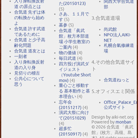
入り身転換反射
関西大学合気道
た(20150123)
道 の原点とは
部
(5)
合気道 先ずは体
さあ、１１月で
の転換から始め
3.合気道道場
す
(5)
よ
墓参
(5)
合気道 許す武道
尚武館
合気道「眞武
であるために
NPO法人AIKI-
館」枚方本部道
合気道 と少子高
NET
場 小学生教室の
札幌合氣修練道
齢化問題
ご案内
(4)
場
合気道 道友とは
物の価値
(4)
一刻者
毎日武道
(4)
4.その他合気道サイ
入り身転換反射
四方投げ演武ダ
道の入り身
ト
イジェスト
見切りの稽古
（Youtube Short
公共心について
合気道ねっと
mov)
(4)
思う
重心ごと移動す
5.オフィスエミ関係
る 基本動作と基
本理合い
(4)
忘年会
Office_Palace_E
公式サイト
(20151217)
(4)
演武大祭に向け
Design by aiki-net.org
て(20151029)
Powered by
monban
(4)
© 2026 合気道 「眞武
超多忙
館」(枚方、高槻、島
(20150917)
(4)