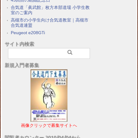
43回目の結婚記念日
合気道「眞武館」枚方本部道場 小学生教
室のご案内
高槻市の小学生向け合気道教室｜高槻市
合気道連盟
Peugeot e208GTi
サイト内検索
新規入門者募集
画像クリックで募集サイトへ
閲覧者カウンター 2010/04/04から