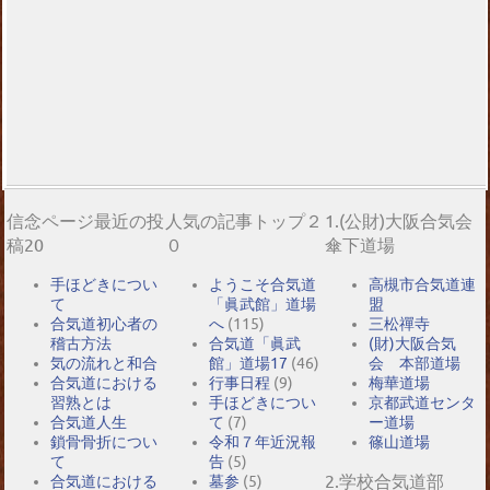
信念ページ最近の投
人気の記事トップ２
1.(公財)大阪合気会
稿20
０
傘下道場
手ほどきについ
ようこそ合気道
高槻市合気道連
て
「眞武館」道場
盟
合気道初心者の
へ
(115)
三松禪寺
稽古方法
合気道「眞武
(財)大阪合気
気の流れと和合
館」道場17
(46)
会 本部道場
合気道における
行事日程
(9)
梅華道場
習熟とは
手ほどきについ
京都武道センタ
合気道人生
て
(7)
ー道場
鎖骨骨折につい
令和７年近況報
篠山道場
て
告
(5)
2.学校合気道部
合気道における
墓参
(5)