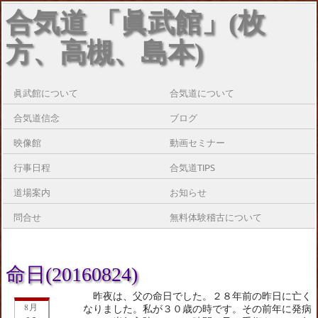
合気道 「眞武館」(枚
方、高槻、島本)
眞武館について
合気道について
合気道信念
ブログ
映像館
動画セミナー
行事日程
合気道TIPS
道場案内
お知らせ
問合せ
無料体験稽古について
命日(20160824)
昨夜は、父の命日でした。２８年前の昨日に亡く
8月
なりました。私が３０歳の時です。その前年に発病