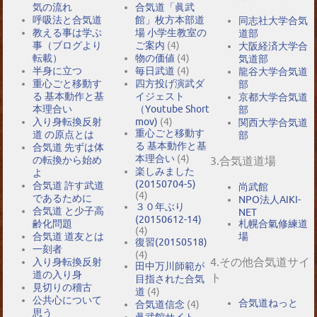
気の流れ
合気道「眞武
呼吸法と合気道
館」枚方本部道
同志社大学合気
教える事は学ぶ
場 小学生教室の
道部
事（ブログより
ご案内
(4)
大阪経済大学合
転載）
物の価値
(4)
気道部
半身に立つ
毎日武道
(4)
龍谷大学合気道
重心ごと移動す
四方投げ演武ダ
部
る 基本動作と基
イジェスト
京都大学合気道
本理合い
（Youtube Short
部
入り身転換反射
mov)
(4)
関西大学合気道
重心ごと移動す
道 の原点とは
部
る 基本動作と基
合気道 先ずは体
本理合い
(4)
の転換から始め
3.合気道道場
楽しみました
よ
(20150704-5)
合気道 許す武道
尚武館
(4)
であるために
NPO法人AIKI-
３０年ぶり
合気道 と少子高
NET
(20150612-14)
札幌合氣修練道
齢化問題
(4)
場
合気道 道友とは
復習(20150518)
一刻者
(4)
4.その他合気道サイ
入り身転換反射
田中万川師範が
道の入り身
ト
目指された合気
見切りの稽古
道
(4)
公共心について
合気道ねっと
合気道信念
(4)
思う