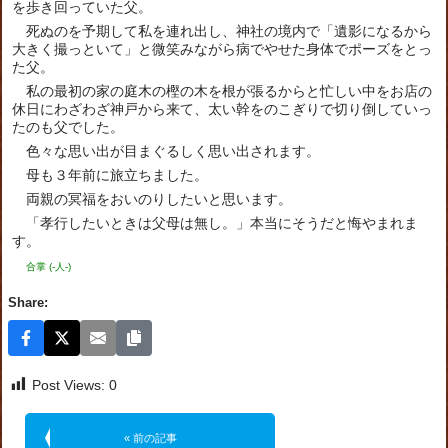
を歩き回っていた父。
死ぬのを予期して私を連れ出し、神社の境内で「遺影になるから
大きく撮っといて」と微笑みながら病でやせた身体でポーズをとっ
た父。
私の最初の家の庭木の樫の木を根が張るからと忙しい中をお店の
休日にわざわざ神戸から来て、太い幹をのこぎりで切り倒していっ
たのも父でした。
色々な思い出が目まぐるしく思い出されます。
母も３年前に旅立ちました。
両親の冥福をおいのりしたいと思います。
「孝行したいときは父母は無し。」本当にそうだと悔やまれま
す。
合掌 (-人-)
Share:
Post Views:
0
« 前の記事