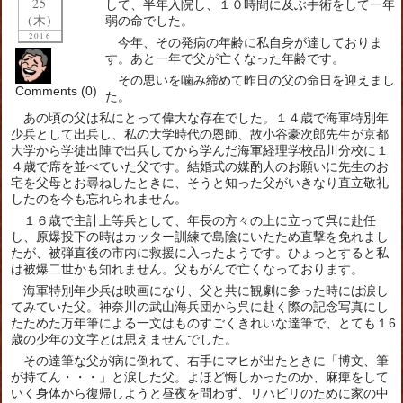
25
して、半年入院し、１０時間に及ぶ手術をして一年
(木)
弱の命でした。
2016
今年、その発病の年齢に私自身が達しておりま
す。あと一年で父が亡くなった年齢です。
その思いを噛み締めて昨日の父の命日を迎えまし
Comments (0)
た。
あの頃の父は私にとって偉大な存在でした。１４歳で海軍特別年
少兵として出兵し、私の大学時代の恩師、故小谷豪次郎先生が京都
大学から学徒出陣で出兵してから学んだ海軍経理学校品川分校に１
４歳で席を並べていた父です。結婚式の媒酌人のお願いに先生のお
宅を父母とお尋ねしたときに、そうと知った父がいきなり直立敬礼
したのを今も忘れられません。
１６歳で主計上等兵として、年長の方々の上に立って呉に赴任
し、原爆投下の時はカッター訓練で島陰にいたため直撃を免れまし
たが、被弾直後の市内に救援に入ったようです。ひょっとすると私
は被爆二世かも知れません。父もがんで亡くなっております。
海軍特別年少兵は映画になり、父と共に観劇に参った時には涙し
てみていた父。神奈川の武山海兵団から呉に赴く際の記念写真にし
たためた万年筆による一文はものすごくきれいな達筆で、とても１6
歳の少年の文字とは思えませんでした。
その達筆な父が病に倒れて、右手にマヒが出たときに「博文、筆
が持てん・・・」と涙した父。よほど悔しかったのか、麻痺をして
いく身体から復帰しようと昼夜を問わず、リハビリのために家の中