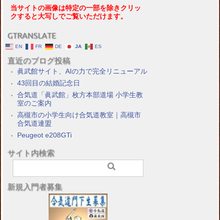
当サイトの画像は特定の一部を除きクリッ
クすると大写しでご覧いただけます。
GTRANSLATE
EN
FR
DE
JA
ES
直近のブログ投稿
眞武館サイト、AIの力で完全リニューアル
43回目の結婚記念日
合気道「眞武館」枚方本部道場 小学生教
室のご案内
高槻市の小学生向け合気道教室｜高槻市
合気道連盟
Peugeot e208GTi
サイト内検索
新規入門者募集