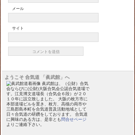
メール
サイト
ようこそ 合気道 「眞武館」へ
眞武館は、（公財）合気
会ならびに(公財)大阪合気会公認合気道場で
す。江見博文道場長（合気会６段）が２０
１０年に設立致しました。 大阪の枚方市に
本部道場ビルを置き、枚方、高槻の両市や
三島郡島本町を合気道普及活動地域として
日々合気道の研鑽をしております。 合気道
に興味のある方は、是非とも
問合せページ
よりご連絡下さい。