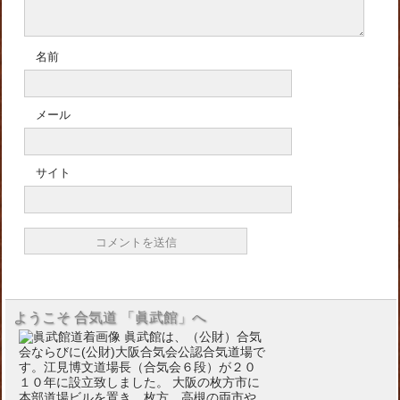
名前
メール
サイト
ようこそ 合気道 「眞武館」へ
眞武館は、（公財）合気
会ならびに(公財)大阪合気会公認合気道場で
す。江見博文道場長（合気会６段）が２０
１０年に設立致しました。 大阪の枚方市に
本部道場ビルを置き、枚方、高槻の両市や