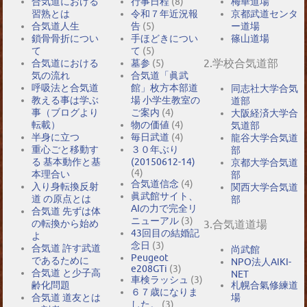
合気道における
行事日程
(8)
梅華道場
習熟とは
令和７年近況報
京都武道センタ
合気道人生
告
(5)
ー道場
鎖骨骨折につい
手ほどきについ
篠山道場
て
て
(5)
2.学校合気道部
合気道における
墓参
(5)
気の流れ
合気道「眞武
呼吸法と合気道
館」枚方本部道
同志社大学合気
教える事は学ぶ
場 小学生教室の
道部
事（ブログより
ご案内
(4)
大阪経済大学合
転載）
物の価値
(4)
気道部
半身に立つ
毎日武道
(4)
龍谷大学合気道
重心ごと移動す
３０年ぶり
部
る 基本動作と基
(20150612-14)
京都大学合気道
(4)
本理合い
部
合気道信念
(4)
入り身転換反射
関西大学合気道
眞武館サイト、
道 の原点とは
部
AIの力で完全リ
合気道 先ずは体
ニューアル
(3)
の転換から始め
3.合気道道場
43回目の結婚記
よ
念日
(3)
合気道 許す武道
尚武館
Peugeot
であるために
NPO法人AIKI-
e208GTi
(3)
合気道 と少子高
NET
車検ラッシュ
(3)
札幌合氣修練道
齢化問題
６７歳になりま
場
合気道 道友とは
した。
(3)