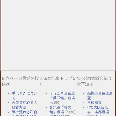
信念ページ最近の投
人気の記事トップ２
1.(公財)大阪合気会
稿20
０
傘下道場
手ほどきについ
ようこそ合気道
高槻市合気道連
て
「眞武館」道場
盟
合気道初心者の
へ
(90)
三松禪寺
稽古方法
合気道「眞武
(財)大阪合気
気の流れと和合
館」道場17
(30)
会 本部道場