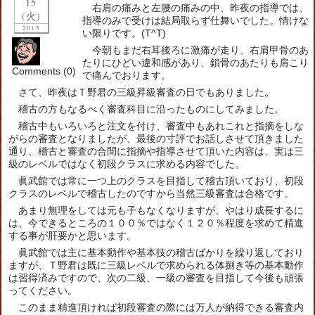
15
右肩の痛みと左腰の痛みの中、昨夜の指導では、
(火)
指導のみで受けは結局取らず仕舞いでした。情けな
2015
い限りです。(T^T)
今朝もまだ右耳後ろに激痛が走り、右肩甲骨のあ
たりにひどい違和感があり、鎖骨のあたりも肩こり
Comments (0)
で痛んでおります。
さて、昨夜はＴ野君の三級昇級審査の日でもありました。
稽古の方もなるべく審査科目に沿ったものにしてみました。
稽古中もいろいろと注文を付け、審査中もあれこれと指摘をしな
がらの審査となりましたが、最後の寸評でお話しさせて頂きました
通り、稽古と審査の合間に指摘や指導させて頂いた内容は、実は三
級のレベルではなく初段クラスに求める内容でした。
眞武館では常に一つ上のクラスを目指して稽古頂いており、初段
クラスのレベルで稽古したのですから当然三級審査は合格です。
あまり無理をしては元も子もなくなりますが、やはり成長するに
は、今できるところの１００％ではなく１２０％程度を求めて精進
する事が肝要かと思います。
眞武館では主に基本動作や基本技の稽古ばかりを繰り返しており
ますが、Ｔ野君は既に三級レベルで求められる体捌き等の基本動作
は習得済みですので、次の二級、一級の審査を目指して今後も頑張
ってください。
このまま精進頂ければ初段審査の際には万人が納得できる審査内