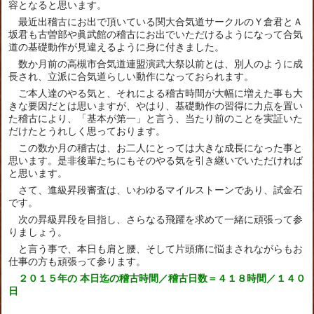
容となると思います。
最近出稽古にお出で頂いている関大合気道サークルのＹ倉君とＡ
坂君も古曽部や眞武館の稽古にお出でいただけるようになって合気
道の基礎動作が見違えるように身に付きました。
数か月前の高槻市合気道連盟演武大祭以前とは、別人のように成
長され、立派に合気道らしい動作になっておられます。
ご本人達のやる気と、それによる稽古時間が大幅に増えた事も大
きな要因だとは思いますが、やはり、基礎動作の習得に力点を置い
た稽古により、「基本が第一」と言う、当たり前のことを実証いた
だけたとうれしく思っております。
この数か月の稽古は、お二人にとっては大きな成長になった事と
思います。是非後輩たちにもそのやる気を引き継いでいただければ
と思います。
さて、進級昇段審査は、いわゆるマイルストーンであり、試金石
です。
次の昇級昇段を目指し、さらなる飛躍を求めて一緒に頑張って参
りましょう。
と言う事で、本日も肩と腰、そして片頭痛に悩まされながらもお
仕事の方も頑張って参ります。
２０１５年の 本日迄の稽古時間／稽古日数＝４１８時間／１４０
日