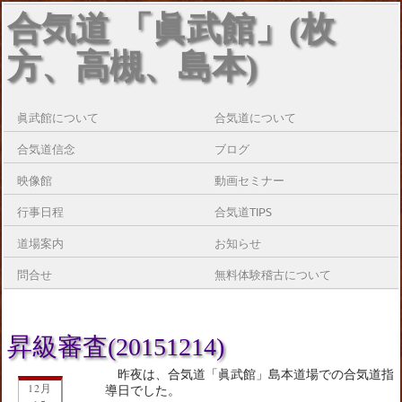
合気道 「眞武館」(枚
方、高槻、島本)
眞武館について
合気道について
合気道信念
ブログ
映像館
動画セミナー
行事日程
合気道TIPS
道場案内
お知らせ
問合せ
無料体験稽古について
昇級審査(20151214)
昨夜は、合気道「眞武館」島本道場での合気道指
12月
導日でした。