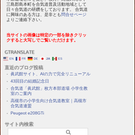
三島郡島本町を合気道普及活動地域として
日々合気道の研鑽をしております。 合気道
に興味のある方は、是非とも
問合せページ
よりご連絡下さい。
当サイトの画像は特定の一部を除きクリッ
クすると大写しでご覧いただけます。
GTRANSLATE
EN
FR
DE
JA
ES
直近のブログ投稿
眞武館サイト、AIの力で完全リニューアル
43回目の結婚記念日
合気道「眞武館」枚方本部道場 小学生教
室のご案内
高槻市の小学生向け合気道教室｜高槻市
合気道連盟
Peugeot e208GTi
サイト内検索