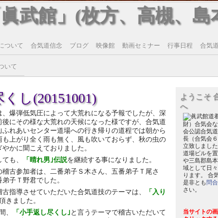
「眞武館」(枚方、高槻、島
について
合気道信念
ブログ
映像館
動画セミナー
行事日程
合気道T
ついて
(20151001)
ようこそ 
へ
は、爆弾低気圧によって大荒れになる予報でしたが、深
前後にその様な大荒れの天候になった様ですが、合気道
財）合気会な
館｣ふれあいセンター道場への行き帰りの道程では朝から
会公認合気道
雨も上がり全く雨も無く、風も吹いておらず、秋の虫の
長（合気会６
立致しました
ぎやかに聞こえておりました。
道場ビルを置
しても、
「晴れ男｣伝説
を継続する事になりました。
や三島郡島本
域として日々
の稽古参加者は、二番弟子Ｓ木さん、五番弟子Ｔ尾さ
ります。 合
番弟子Ｔ野君でした。
是非とも
問合
さい。
稽古指導させていただいた合気道技のテーマは、
「入り
頂きました。
間、
「小手返し尽くし｣
と言うテーマで稽古いただいて
当サイトの画