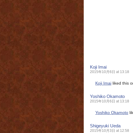
Koji Imai
2015年10月6日 at 13:18
Koji Imai
liked this 
Yoshiko Okamoto
2015年10月6日 at 13:18
Yoshiko Okamoto
li
Shigeyuki Ueda
2015年10月3日 at 12:58