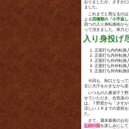
おりましたが、さすがに
ました。
これまでと異なるのは
よる
四種類の「小手返し
四つの入り身転換術から
って頂きました。体力と
入り身投げ
正面打ち内内転換
正面打ち内外転換
正面打ち外内転換
正面打ち外外転換
正面打ち外内転換
今回も、秋口となって
古に大汗をかきながら楽
いつもの八番弟子Ｔ野
せていただき、合気道の
は、Ｔ野君から「さすが
涼しいＪＲまでの道程を
た。
さて、週末最後のお仕
しの一日
を楽しみにして