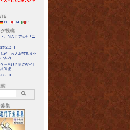
と大写しでご覧いただ
ATE
DE
JA
ES
ログ投稿
ト、AIの力で完全リニ
結婚記念日
武館」枚方本部道場 小
のご案内
小学生向け合気道教室｜
気道連盟
208GTi
検索
者募集