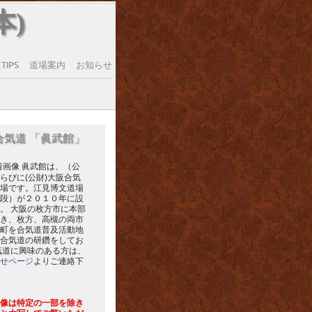
本)
IPS
道場案内
お知らせ
合気道 「眞武館」
眞武館は、（公
らびに(公財)大阪合気
場です。江見博文道場
段）が２０１０年に設
。 大阪の枚方市に本部
き、枚方、高槻の両市
町を合気道普及活動地
合気道の研鑽をしてお
気道に興味のある方は、
せページ
よりご連絡下
像は特定の一部を除き