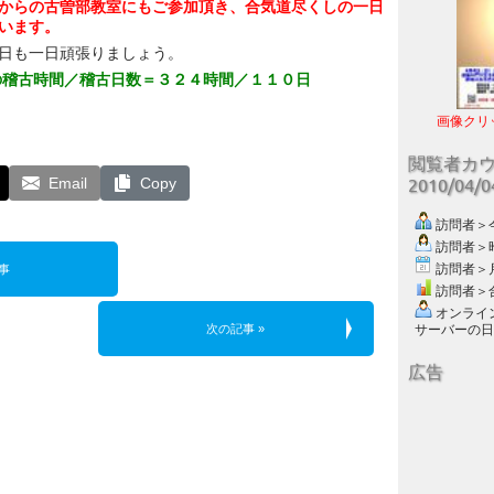
からの古曽部教室にもご参加頂き、合気道尽くしの一日
います。
日も一日頑張りましょう。
の稽古時間／稽古日数＝３２４時間／１１０日
画像クリ
閲覧者カ
Email
Copy
2010/04/
訪問者＞今日
訪問者＞昨日
訪問者＞月別
事
訪問者＞合計
オンライン数
次の記事 »
サーバーの日付 :
広告