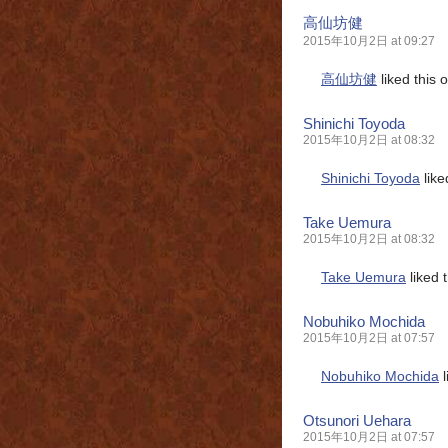
高仙坊健
2015年10月2日 at 09:27
高仙坊健
liked this
Shinichi Toyoda
2015年10月2日 at 08:32
Shinichi Toyoda
like
Take Uemura
2015年10月2日 at 08:32
Take Uemura
liked 
Nobuhiko Mochida
2015年10月2日 at 07:57
Nobuhiko Mochida
l
Otsunori Uehara
2015年10月2日 at 07:57