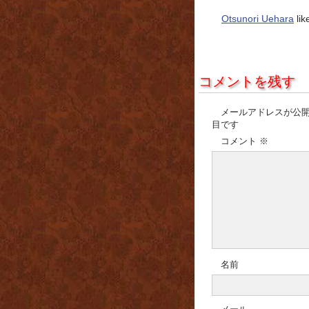
Otsunori Uehara
lik
コメントを残す
メールアドレスが公
目です
コメント
※
名前