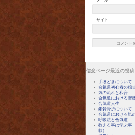
メール
サイト
信念ページ最近の投稿
手ほどきについて
合気道初心者の稽
気の流れと和合
合気道における習
合気道人生
鎖骨骨折について
合気道における気
呼吸法と合気道
教える事は学ぶ事
載）