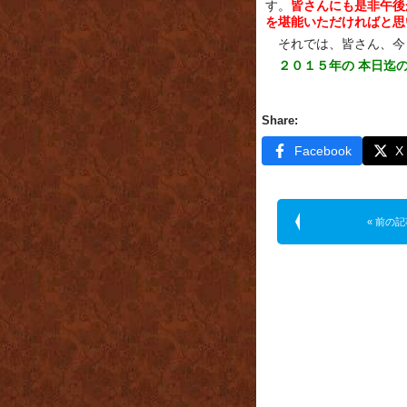
す。
皆さんにも是非午後
を堪能いただければと思
それでは、皆さん、今
２０１５年の 本日迄
Share:
Facebook
X
« 前の記