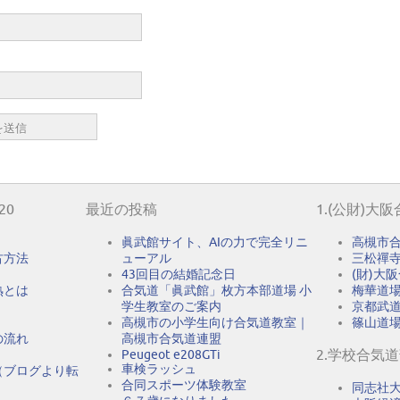
20
最近の投稿
1.(公財)大
眞武館サイト、AIの力で完全リニ
高槻市
古方法
ューアル
三松禪
43回目の結婚記念日
(財)大
熟とは
合気道「眞武館」枚方本部道場 小
梅華道
学生教室のご案内
京都武
高槻市の小学生向け合気道教室｜
篠山道
の流れ
高槻市合気道連盟
2.学校合気
Peugeot e208GTi
車検ラッシュ
（ブログより転
合同スポーツ体験教室
同志社