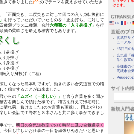
クリックする
飽きて参りました
(^^;
のでテーマを変えさせていただき
けます。
、「正面突き」二度突きに対して四つの入り身転換術に
GTRANSL
」
を行っていただいていたものを「正面打ち」に対して
EN
FR
四種類プラス二種類、合計
六種類の「入り身投げ」
を行
頭脳の柔軟さを鍛える稽古でもあります。
直近のブ
尽くし
眞武館サイ
ューアル
43回目の
入り身投げ
合気道「眞
入り身投げ
学生教室
入り身投げ
高槻市の
入り身投げ
高槻市合
側転入り身投げ（二種)
Peugeot e
涼しくなった島本町ですが、動きの多い合気道技での稽
サイト内
しく稽古することが出来ました。
君からの
「ムズイ（＝楽しい）」
と言う言葉を多く聞か
稽古を楽しんで頂けた様です。稽古を終えて帰宅時に
に晴れ男、負けました｣のお言葉も頂戴し、雨上がりの
新規入門
楽しい会話でＴ野君とＳ木さんと共に歩く事ができまし
事です。
明日の合気道教室での６時間に及ぶ合気道尽く
、今日も忙しいお仕事の一日を頑張りぬきたいと思いま