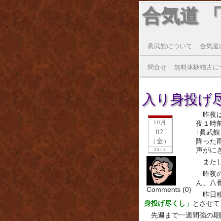
合気道 
眞武館について
合気道
問合せ
無料体験稽古に
入り身投げ尽くし
昨夜
10月
夜１時
02
｢眞武
(金)
降った
声がに
2015
また
昨夜
ん、八
Comments (0)
昨日
身投げ尽くし」
とさせて
先週まで一週間強の期