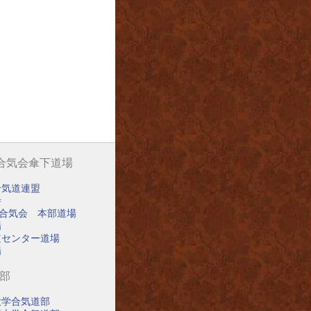
阪合気会傘下道場
合気道連盟
寺
阪合気会 本部道場
場
道センター道場
場
道部
大学合気道部