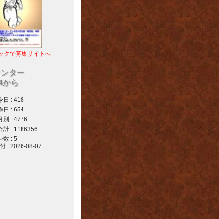
ックで募集サイトへ
ウンター
04から
 : 418
 : 654
 : 4776
 : 1186356
 : 5
 2026-08-07