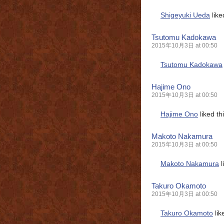
Shigeyuki Ueda
like
Tsutomu Kadokawa
2015年10月3日 at 00:50
Tsutomu Kadokawa
Hajime Ono
2015年10月3日 at 00:50
Hajime Ono
liked t
Makoto Nakamura
2015年10月3日 at 00:50
Makoto Nakamura
l
Takuro Okamoto
2015年10月3日 at 00:50
Takuro Okamoto
lik