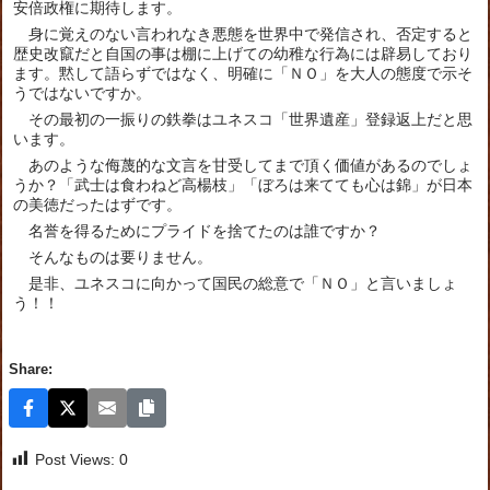
安倍政権に期待します。
身に覚えのない言われなき悪態を世界中で発信され、否定すると
歴史改竄だと自国の事は棚に上げての幼稚な行為には辟易しており
ます。黙して語らずではなく、明確に「ＮＯ」を大人の態度で示そ
うではないですか。
その最初の一振りの鉄拳はユネスコ「世界遺産」登録返上だと思
います。
あのような侮蔑的な文言を甘受してまで頂く価値があるのでしょ
うか？「武士は食わねど高楊枝」「ぼろは来てても心は錦」が日本
の美徳だったはずです。
名誉を得るためにプライドを捨てたのは誰ですか？
そんなものは要りません。
是非、ユネスコに向かって国民の総意で「ＮＯ」と言いましょ
う！！
Share:
Post Views:
0