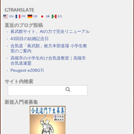
GTRANSLATE
EN
FR
DE
JA
ES
直近のブログ投稿
眞武館サイト、AIの力で完全リニューアル
43回目の結婚記念日
合気道「眞武館」枚方本部道場 小学生教
室のご案内
高槻市の小学生向け合気道教室｜高槻市
合気道連盟
Peugeot e208GTi
サイト内検索
新規入門者募集