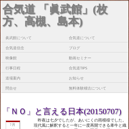
合気道 「眞武館」(枚
方、高槻、島本)
眞武館について
合気道について
合気道信念
ブログ
映像館
動画セミナー
行事日程
合気道TIPS
道場案内
お知らせ
問合せ
無料体験稽古について
「ＮＯ」と言える日本(20150707)
昨夜は七夕でしたが、あいにくの雨模様でした。
7月
現代風に解釈すると一年に一度再開できる牽牛と織