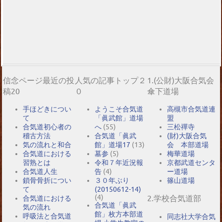
信念ページ最近の投
人気の記事トップ２
1.(公財)大阪合気会
稿20
０
傘下道場
手ほどきについ
ようこそ合気道
高槻市合気道連
て
「眞武館」道場
盟
合気道初心者の
へ
(55)
三松禪寺
稽古方法
合気道「眞武
(財)大阪合気
気の流れと和合
館」道場17
(13)
会 本部道場
合気道における
墓参
(5)
梅華道場
習熟とは
令和７年近況報
京都武道センタ
合気道人生
告
(4)
ー道場
鎖骨骨折につい
３０年ぶり
篠山道場
て
(20150612-14)
(4)
2.学校合気道部
合気道における
合気道「眞武
気の流れ
館」枚方本部道
呼吸法と合気道
同志社大学合気