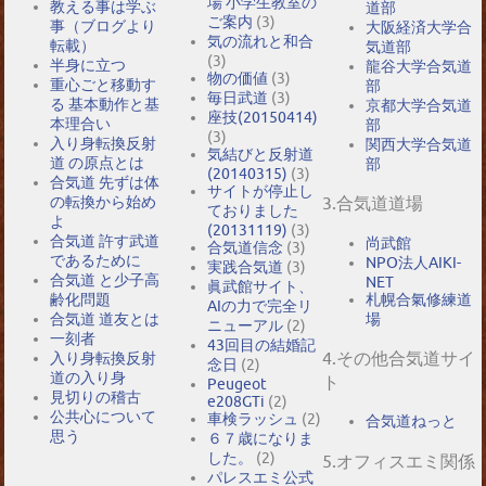
場 小学生教室の
教える事は学ぶ
道部
ご案内
(3)
事（ブログより
大阪経済大学合
気の流れと和合
転載）
気道部
(3)
半身に立つ
龍谷大学合気道
物の価値
(3)
重心ごと移動す
部
毎日武道
(3)
る 基本動作と基
京都大学合気道
座技(20150414)
本理合い
部
(3)
入り身転換反射
関西大学合気道
気結びと反射道
道 の原点とは
部
(20140315)
(3)
合気道 先ずは体
サイトが停止し
の転換から始め
3.合気道道場
ておりました
よ
(20131119)
(3)
合気道 許す武道
尚武館
合気道信念
(3)
であるために
NPO法人AIKI-
実践合気道
(3)
合気道 と少子高
NET
眞武館サイト、
札幌合氣修練道
齢化問題
AIの力で完全リ
場
合気道 道友とは
ニューアル
(2)
一刻者
43回目の結婚記
4.その他合気道サイ
入り身転換反射
念日
(2)
道の入り身
ト
Peugeot
見切りの稽古
e208GTi
(2)
公共心について
車検ラッシュ
(2)
合気道ねっと
思う
６７歳になりま
した。
(2)
5.オフィスエミ関係
パレスエミ公式