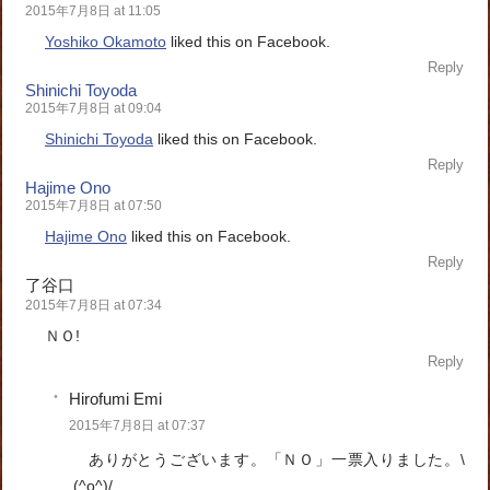
2015年7月8日 at 11:05
Yoshiko Okamoto
liked this on Facebook.
Reply
Shinichi Toyoda
2015年7月8日 at 09:04
Shinichi Toyoda
liked this on Facebook.
Reply
Hajime Ono
2015年7月8日 at 07:50
Hajime Ono
liked this on Facebook.
Reply
了谷口
2015年7月8日 at 07:34
ＮＯ!
Reply
Hirofumi Emi
2015年7月8日 at 07:37
ありがとうございます。「ＮＯ」一票入りました。\
(^o^)/