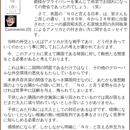
08
姫様がプライバシーを重んじて雨雲でお隠れになっ
(水)
ての密会であったのでしょう。（笑）
2015
さて、表題の「ＮＯと言える日本」は、皆さんも
ご存じの通り、１９８９年、今から２６年前に出版
されたソニーの盛田昭夫氏と石原慎太郎の共同執筆
Comments (0)
によるアメリカとの付き合い方に関するエッセイで
す。
当時の外交といえばアメリカが主な相手であり、どう付き合って
いくのかという事に関してお二人の考えが書かれております。
今、このアメリカに変えて隣国である韓国に対して毅然たる態度
をとる必要があると考えております。
これは単に二国間の問題であるだけではなく、その他のグローバ
ルな外交環境の悪化をもたらしているからです。
本来共存共栄の関係であるべき隣国同士なのに、あたかも仮想敵
国のようなお隣からの扱いに対して、「ＮＯ」と言う姿勢を出さな
ければ世界中に誤解を与え、侮られてしまいます。
子供じみた隣国の外交施策に振り回されているのでは我が国もま
だまだ大人に成り切れていないとしか言いようがありません。
子供じみた行為には大人としての対応があるはずです。喧嘩にな
らないくだらない根拠の無い他国批判である事をさりげなく世界中
に知らしめる必要があります。
感情的にならず、しかしながら明確に「ＮＯ」と言える外交力を