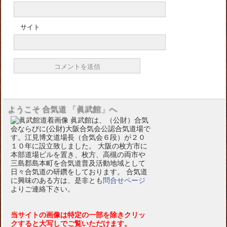
サイト
ようこそ 合気道 「眞武館」へ
眞武館は、（公財）合気
会ならびに(公財)大阪合気会公認合気道場で
す。江見博文道場長（合気会６段）が２０
１０年に設立致しました。 大阪の枚方市に
本部道場ビルを置き、枚方、高槻の両市や
三島郡島本町を合気道普及活動地域として
日々合気道の研鑽をしております。 合気道
に興味のある方は、是非とも
問合せページ
よりご連絡下さい。
当サイトの画像は特定の一部を除きクリッ
クすると大写しでご覧いただけます。