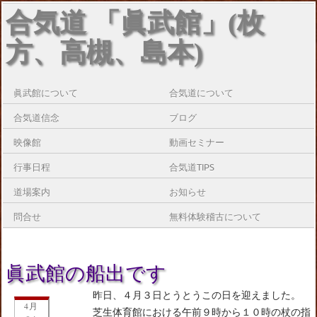
合気道 「眞武館」(枚
方、高槻、島本)
眞武館について
合気道について
合気道信念
ブログ
映像館
動画セミナー
行事日程
合気道TIPS
道場案内
お知らせ
問合せ
無料体験稽古について
眞武館の船出です
昨日、４月３日とうとうこの日を迎えました。
4月
芝生体育館における午前９時から１０時の杖の指