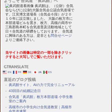
ようこそ 合気道 「眞武館」へ
眞武館は、（公財）合気
会ならびに(公財)大阪合気会公認合気道場で
す。江見博文道場長（合気会６段）が２０
１０年に設立致しました。 大阪の枚方市に
本部道場ビルを置き、枚方、高槻の両市や
三島郡島本町を合気道普及活動地域として
日々合気道の研鑽をしております。 合気道
に興味のある方は、是非とも
問合せページ
よりご連絡下さい。
当サイトの画像は特定の一部を除きクリッ
クすると大写しでご覧いただけます。
GTRANSLATE
EN
FR
DE
JA
ES
直近のブログ投稿
眞武館サイト、AIの力で完全リニューアル
43回目の結婚記念日
合気道「眞武館」枚方本部道場 小学生教
室のご案内
高槻市の小学生向け合気道教室｜高槻市
合気道連盟