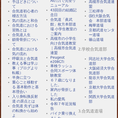
AIの力で完全リ
手ほどきについ
高槻市合気道連
ニューアル
て
盟
43回目の結婚記
合気道初心者の
三松禪寺
念日
稽古方法
(財)大阪合気
合気道「眞武
気の流れと和合
会 本部道場
館」枚方本部道
合気道における
梅華道場
場 小学生教室の
習熟とは
京都武道センタ
ご案内
合気道人生
ー道場
高槻市の小学生
鎖骨骨折につい
篠山道場
向け合気道教室
て
｜高槻市合気道
2.学校合気道部
合気道における
連盟
気の流れ
Peugeot
呼吸法と合気道
同志社大学合気
e208GTi
教える事は学ぶ
道部
車検ラッシュ
事（ブログより
大阪経済大学合
合同スポーツ体
転載）
気道部
験教室
半身に立つ
龍谷大学合気道
６７歳になりま
重心ごと移動す
部
した。
る 基本動作と基
京都大学合気道
家内が骨折しま
本理合い
部
した
入り身転換反射
関西大学合気道
私の愛馬
道 の原点とは
部
令和７年近況報
合気道 先ずは体
告
の転換から始め
3.合気道道場
バイク乗り換え
よ