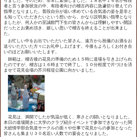
りました。そのため、非常に緊張しました。１８名中１６名が有段
者と言う参加状況の中、有段者向けの稽古内容に急遽切り替えての
指導となりました。普段自分が追い求めている合気道の姿を是非と
も知っていただきたいという想いから、かなり説明臭い指導となり
ましたが、何人かの至誠館門下生の皆さんからは理解しやすい開設
だったとお褒め頂き、嬉しい思いで稽古を終えることが出来まし
た。
お忙しい中をお出でいただいた皆さん、遠方から祝儀のお酒をお
送りいただいた方々にお礼申し上げます。今後もよろしくお付き合
いのほどお願いいたします。
師範は、稽古後の花見の準備のため１５時に道場を引き上げられ
たのですが、稽古は１６時までで終了し、１０分程度で片づけを済
ませて花見会場の芥川桜堤公園に向かいました。
花見は、満開でしたが気温が低く、寒さとの闘いとなりました。
本日の道場開きに大学のクラブ紹介イベントで参加できなかった関
大総情学部合気道サークルの面々や仕事で花見からの参加となった
皆さんも集まり３０名近い人数での宴会となりました。