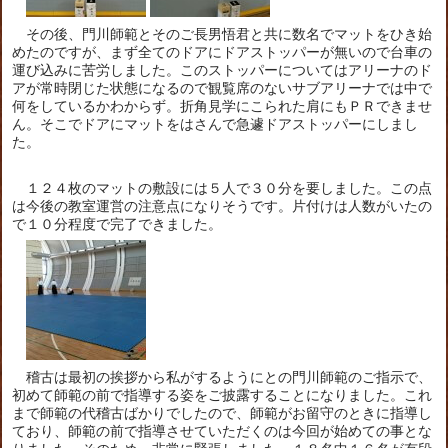
その後、門川師範とそのご長男悟君と共に数名でマットをひき始
めたのですが、まず全てのドアにドアストッパーが無いので台車の
運び込みに苦労しました。このストッパーについてはアリーナのド
アが常時閉じた状態になるので観覧席のないサブアリーナでは中で
何をしているかわからず。折角見学にこられた肩にもＰＲできませ
ん。そこでドアにマットをはさんで急遽ドアストッパーにしまし
た。
１２４枚のマットの敷設には５人で３０分を要しました。この点
は今後の教室運営の注意点になりそうです。片付けは人数がいたの
で１０分程度で完了できました。
稽古は最初の挨拶から私がするようにとの門川師範のご指示で、
初めて師範の前で指導する姿をご披露することになりました。これ
まで師範の代稽古ばかりでしたので、師範がお留守のときに指導し
ており、師範の前で指導させていただくのは今回が始めての事とな