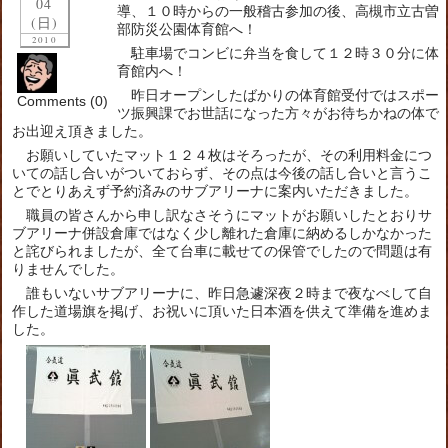
04
導、１０時からの一般稽古参加の後、高槻市立古曽
(日)
部防災公園体育館へ！
2010
駐車場でコンビに弁当を食して１２時３０分に体
育館内へ！
昨日オープンしたばかりの体育館受付ではスポー
Comments (0)
ツ振興課でお世話になった方々がお待ちかねの体で
お出迎え頂きました。
お願いしていたマット１２４枚はそろったが、その利用料金につ
いての話し合いがついておらず、その点は今後の話し合いと言うこ
とでとりあえず予約済みのサブアリーナに案内いただきました。
職員の皆さんから申し訳なさそうにマットがお願いしたとおりサ
ブアリーナ併設倉庫ではなく少し離れた倉庫に納めるしかなかった
と詫びられましたが、全て台車に載せての保管でしたので問題は有
りませんでした。
誰もいないサブアリーナに、昨日急遽深夜２時まで夜なべして自
作した道場旗を掲げ、お祝いに頂いた日本酒を供えて準備を進めま
した。