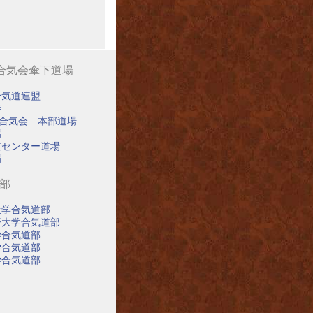
阪合気会傘下道場
合気道連盟
寺
阪合気会 本部道場
場
道センター道場
場
道部
大学合気道部
済大学合気道部
学合気道部
学合気道部
学合気道部