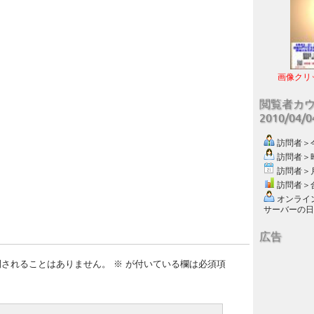
画像クリ
閲覧者カ
2010/04/
訪問者＞今日
訪問者＞昨日
訪問者＞月別
訪問者＞合計
オンライン数
サーバーの日付 :
広告
開されることはありません。
※
が付いている欄は必須項