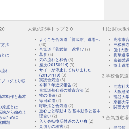
20
人気の記事トップ２０
1.(公財)大
ようこそ合気道「眞武館」道場へ
高槻市
古方法
(40)
三松禪
合気道「眞武館」道場17
(7)
(財)大
墓参
(5)
熟とは
梅華道
気の流れと和合
(3)
京都武
座技(20150414)
(3)
篠山道
サイトが停止しておりました
の流れ
(20131119)
(3)
2.学校合気
実践合気道
(3)
（ブログより転
令和７年近況報告
(2)
同志社
合気道初心者の稽古方法
(2)
大阪経
物の価値
(2)
基本動作と基本
龍谷大
毎日武道
(2)
京都大
呼吸法と合気道
(2)
の原点とは
関西大
重心ごと移動する 基本動作と基本
転換から始めよ
理合い
(2)
あるために
3.合気道道場
入り身転換反射道の入り身
(2)
化問題
見切りの稽古
(2)
尚武館