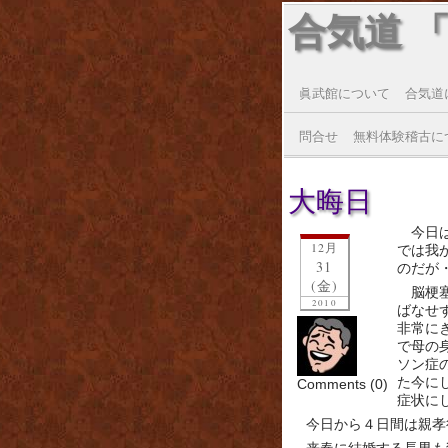
合気道 
眞武館について
合気道
問合せ
無料体験稽古に
大晦日
今日
12月
では我
31
のだが
(金)
脳梗
2010
ばなせ
非常に
で母の
ソン症
た今に
Comments (0)
症状に
今日から４日間は親孝