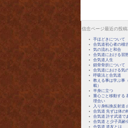
信念ページ最近の投稿
手ほどきについて
合気道初心者の稽
気の流れと和合
合気道における習
合気道人生
鎖骨骨折について
合気道における気
呼吸法と合気道
教える事は学ぶ事
載）
半身に立つ
重心ごと移動する 
理合い
入り身転換反射道 
合気道 先ずは体の
合気道 許す武道で
合気道 と少子高齢
合気道 道友とは