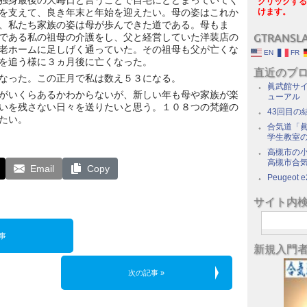
独身最後の大晦日と言うことで自宅にとどまっていてく
クリックする
を支えて、良き年末と年始を迎えたい。母の姿はこれか
けます。
、私たち家族の姿は母が歩んできた道である。母もま
である私の祖母の介護をし、父と経営していた洋装店の
GTRANSL
老ホームに足しげく通っていた。その祖母も父が亡くな
EN
FR
を追う様に３ヵ月後に亡くなった。
直近のブ
なった。この正月で私は数え５３になる。
眞武館サイ
がいくらあるかわからないが、新しい年も母や家族が楽
ューアル
いを残さない日々を送りたいと思う。１０８つの梵鐘の
43回目の
たい。
合気道「眞
学生教室
高槻市の
高槻市合
Email
Copy
Peugeot e
サイト内
事
新規入門
次の記事 »