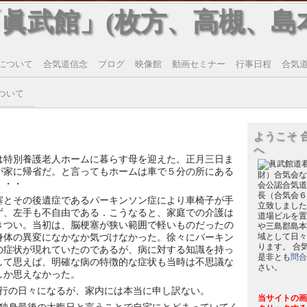
「眞武館」(枚方、高槻、島
について
合気道信念
ブログ
映像館
動画セミナー
行事日程
合気道T
ついて
ようこそ 
へ
は特別養護老人ホームに暮らす母を迎えた。正月三日ま
が家に帰省だ。と言ってもホームは車で５分の所にある
財）合気会な
・・・
会公認合気道
長（合気会６
塞とその後遺症であるパーキンソン症により車椅子が手
立致しました
ず、左手も不自由である．こうなると、家庭での介護は
道場ビルを置
きつい。当初は、脳梗塞が狭い範囲で軽いものだったの
や三島郡島本
身体の異変になかなか気づけなかった。徐々にパーキン
域として日々
ります。 合
の症状が現れていたのであるが、病に対する知識を持っ
是非とも
問合
して思えば、明確な病の特徴的な症状も当時は不思議な
さい。
しか思えなかった。
行の日々になるが、家内には本当に申し訳ない。
当サイトの画