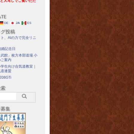
と大写しでご覧いただ
ATE
DE
JA
ES
ログ投稿
ト、AIの力で完全リニ
結婚記念日
武館」枚方本部道場 小
のご案内
小学生向け合気道教室｜
気道連盟
208GTi
検索
者募集