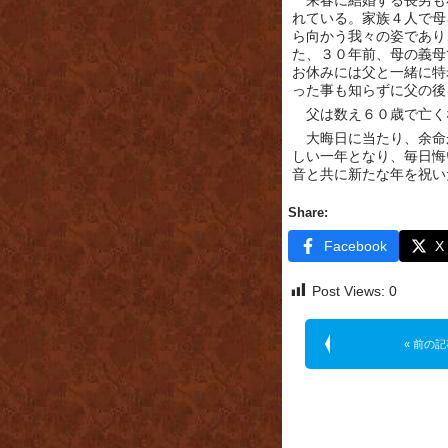
来春に結婚する長男も
れている。家族４人で母
ら向かう我々の姿であり
た、３０年前、母の義母
お休みには父と一緒に特
った事も知らずに父の後
父は数え６０歳で亡く
大晦日に当たり、余命
しい一年となり、毎日悔
音と共に新たな年を祝い
Share:
Facebook
X
Post Views:
0
« 前の記