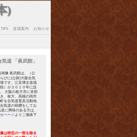
本)
IPS
道場案内
お知らせ
合気道 「眞武館」
眞武館は、（公
らびに(公財)大阪合気
場です。江見博文道場
段）が２０１０年に設
。 大阪の枚方市に本部
き、枚方、高槻の両市
町を合気道普及活動地
合気道の研鑽をしてお
気道に興味のある方は、
せページ
よりご連絡下
像は特定の一部を除き