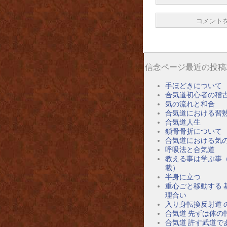
信念ページ最近の投稿
手ほどきについて
合気道初心者の稽
気の流れと和合
合気道における習
合気道人生
鎖骨骨折について
合気道における気
呼吸法と合気道
教える事は学ぶ事
載）
半身に立つ
重心ごと移動する 
理合い
入り身転換反射道 
合気道 先ずは体の
合気道 許す武道で