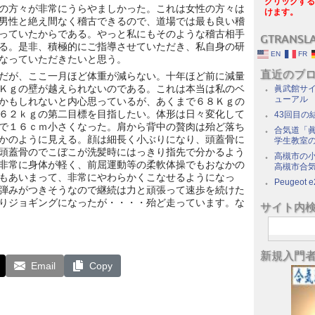
クリックする
の方々が非常にうらやましかった。これは女性の方々は
けます。
男性と絶え間なく稽古できるので、道場では最も良い稽
っていたからである。やっと私にもそのような稽古相手
GTRANSL
る。是非、積極的にご指導させていただき、私自身の研
EN
FR
なっていただきたいと思う。
直近のブ
だが、ここ一月ほど体重が減らない。十年ほど前に減量
Ｋｇの壁が越えられないのである。これは本当は私のベ
眞武館サイ
ューアル
かもしれないと内心思っているが、あくまで６８Ｋｇの
６２ｋｇの第二目標を目指したい。体形は日々変化して
43回目の
で１６ｃｍ小さくなった。肩から背中の贅肉は殆ど落ち
合気道「眞
かのように見える。顔は細長く小ぶりになり、頭蓋骨に
学生教室
頭蓋骨のでこぼこが洗髪時にはっきり指先で分かるよう
高槻市の
非常に身体が軽く、前屈運動等の柔軟体操でもおなかの
高槻市合
もあいまって、非常にやわらかくこなせるようになっ
Peugeot e
弾みがつきそうなので継続は力と頑張って速歩を続けた
りジョギングになったが・・・・殆ど走っています。な
サイト内
新規入門
Email
Copy