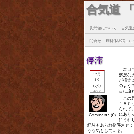
合気道 
眞武館について
合気道
問合せ
無料体験稽古に
停滞
本日
12月
盛況な
15
が稽古
(水)
のよう
古に通
2010
この
１８０
られて
にあり
Comments (0)
にうれ
経験もあられ指導させて
うな気もしている。