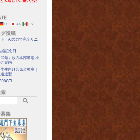
と大写しでご覧いただ
ATE
DE
JA
ES
ログ投稿
ト、AIの力で完全リニ
結婚記念日
武館」枚方本部道場 小
のご案内
小学生向け合気道教室｜
気道連盟
208GTi
検索
者募集