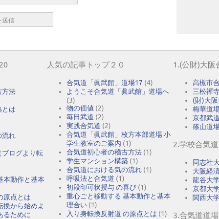
20
人気の記事トップ２０
1.(公財)大
合気道「眞武館」道場17
(4)
高槻市
古方法
ようこそ合気道「眞武館」道場へ
三松禪
(3)
(財)大
物の価値
(2)
熟とは
梅華道
毎日武道
(2)
京都武
実践合気道
(2)
篠山道
合気道「眞武館」枚方本部道場 小
の流れ
学生教室のご案内
(1)
2.学校合気
合気道初心者の稽古方法
(1)
（ブログより転
学生マンション構築
(1)
同志社
合気道における気の流れ
(1)
大阪経
呼吸法と合気道
(1)
基本動作と基本
龍谷大
初段印可状授与 の喜び
(1)
京都大
重心ごと移動する 基本動作と基本
の原点とは
関西大
理合い
(1)
転換から始めよ
入り身転換反射道 の原点とは
(1)
あるために
3.合気道道場