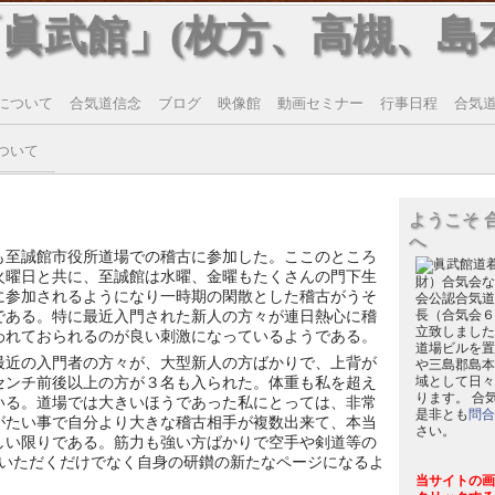
「眞武館」(枚方、高槻、島
について
合気道信念
ブログ
映像館
動画セミナー
行事日程
合気道T
ついて
ようこそ 
へ
も至誠館市役所道場での稽古に参加した。ここのところ
火曜日と共に、至誠館は水曜、金曜もたくさんの門下生
財）合気会な
に参加されるようになり一時期の閑散とした稽古がうそ
会公認合気道
である。特に最近入門された新人の方々が連日熱心に稽
長（合気会６
立致しました
われておられるのが良い刺激になっているようである。
道場ビルを置
最近の入門者の方々が、大型新人の方ばかりで、上背が
や三島郡島本
センチ前後以上の方が３名も入られた。体重も私を超え
域として日々
ります。 合
いる。道場では大きいほうであった私にとっては、非常
是非とも
問合
がたい事で自分より大きな稽古相手が複数出来て、本当
さい。
しい限りである。筋力も強い方ばかりで空手や剣道等の
いただくだけでなく自身の研鑚の新たなページになるよ
当サイトの画