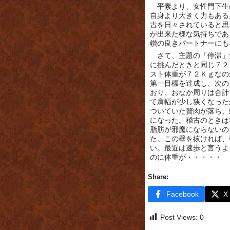
平素より、女性門下生
自身より大きく力もある
古を日々されていると思
が出来た様な気持ちであ
鑚の良きパートナーにも
さて、主題の「停滞」
に挑んだときと同じ７２
スト体重が７２Ｋｇなの
第一目標を達成し、次の
おり、おなか周りは合計
て肩幅が少し狭くなった
ついていた贅肉が落ち、
になった。稽古のときは
脂肪が邪魔にならないの
た。この壁を抜ければ、
い。最近は速歩と言うよ
のに体重が・・・・・
Share:
Facebook
X
Post Views:
0