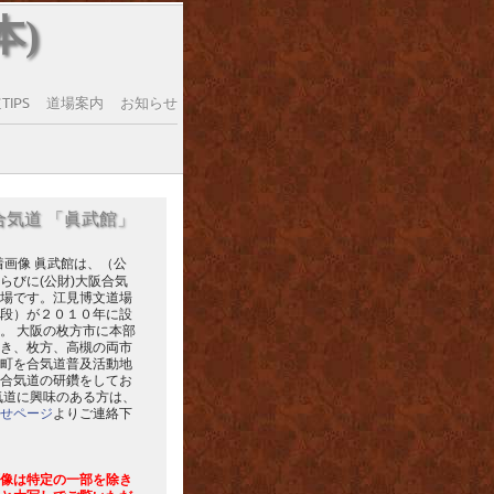
本)
IPS
道場案内
お知らせ
合気道 「眞武館」
眞武館は、（公
らびに(公財)大阪合気
場です。江見博文道場
段）が２０１０年に設
。 大阪の枚方市に本部
き、枚方、高槻の両市
町を合気道普及活動地
合気道の研鑽をしてお
気道に興味のある方は、
せページ
よりご連絡下
像は特定の一部を除き