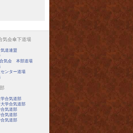
阪合気会傘下道場
合気道連盟
寺
阪合気会 本部道場
場
道センター道場
場
道部
大学合気道部
済大学合気道部
学合気道部
学合気道部
学合気道部