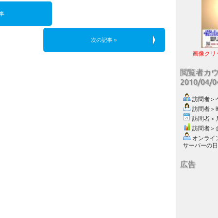
事
次の記事 »
画像クリ
閲覧者カ
2010/04/
訪問者＞今日
訪問者＞昨日
訪問者＞月別
訪問者＞合計
オンライン数
サーバーの日付 :
広告