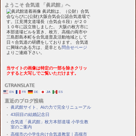
ようこそ 合気道 「眞武館」へ
眞武館は、（公財）合気
会ならびに(公財)大阪合気会公認合気道場で
す。江見博文道場長（合気会６段）が２０
１０年に設立致しました。 大阪の枚方市に
本部道場ビルを置き、枚方、高槻の両市や
三島郡島本町を合気道普及活動地域として
日々合気道の研鑽をしております。 合気道
に興味のある方は、是非とも
問合せページ
よりご連絡下さい。
当サイトの画像は特定の一部を除きクリッ
クすると大写しでご覧いただけます。
GTRANSLATE
EN
FR
DE
JA
ES
直近のブログ投稿
眞武館サイト、AIの力で完全リニューアル
43回目の結婚記念日
合気道「眞武館」枚方本部道場 小学生教
室のご案内
高槻市の小学生向け合気道教室｜高槻市