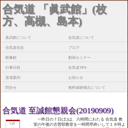
合気道 「眞武館」(枚
方、高槻、島本)
眞武館について
合気道について
合気道信念
ブログ
映像館
動画セミナー
行事日程
合気道TIPS
道場案内
お知らせ
問合せ
無料体験稽古について
合気道 至誠館懇親会(20190909)
一昨日の７日(土)は、六時間にわたる 合気道 教
9月
室の午後の古曽部教室を一時間早終いして１８時よ