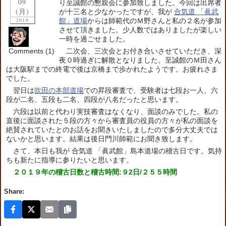
09
り至誠館の懇親会に参加致しました。今回は出席者
(月)
が十三名と少なかったですが、我が
合気道 「眞武
館」道場
からは師範代のＭ野さんと私の２名が参加
2019
させて頂きました。少人数ではありましたが楽しい
一時を過ごせました。
Comments (1)
二次会、三次会とお付き合いさせていただき、深
夜０時過ぎに解散となりました。至誠館のＭ田さん
は大阪駅までの終電で後は京橋まで歩かれたようです。お疲れさま
でした。
翌日は
吹田の本部道場
での昇段審査で、受験者は七段お一人、六
段が二名、五段も二名、四段が八名だったと思います。
六段は以前と代わり実技審査はなくなり、面談のみでした。私の
直後に面談された５段の方々から審査員の役員の方々が私の面談を
絶賛されていたとのお話をお聞きいたしましたので多分大丈夫では
ないかと思います。結果は後日門川師範にお聞き致します。
さて、本日も我が 合気道 「眞武館」島本道場の稽古日です。気持
ちも新たに指導に参りたいと思います。
２０１９年の稽古日数と稽古時間:９2日/２５５時間
Share: