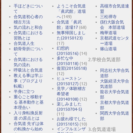
手ほどきについ
ようこそ合気道
高槻市合気道連
て
「眞武館」道場
盟
合気道初心者の
へ
(149)
三松禪寺
稽古方法
合気道「眞武
(財)大阪合気
気の流れと和合
館」道場17
(68)
会 本部道場
合気道における
無事帰国しまし
梅華道場
習熟とは
た(20150123)
京都武道センタ
合気道人生
(17)
ー道場
幻想的
鎖骨骨折につい
篠山道場
(20150516)
(14)
て
多忙な中
2.学校合気道部
合気道における
(20150118)
(14)
気の流れ
復習(20150518)
呼吸法と合気道
同志社大学合気
(12)
教える事は学ぶ
道部
ヒューストン
事（ブログより
大阪経済大学合
(20150127)
(12)
転載）
気道部
見学／体験稽古
半身に立つ
龍谷大学合気道
希望者
重心ごと移動す
部
(20140108)
(12)
る 基本動作と基
京都大学合気道
楽しみました
本理合い
部
(20150704-5)
入り身転換反射
関西大学合気道
(11)
道 の原点とは
部
お疲れ様でした
合気道 先ずは体
(20151015)
(10)
の転換から始め
インフルエンザ
3.合気道道場