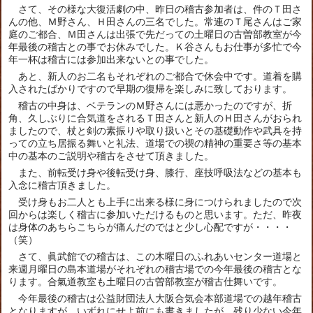
さて、その様な大復活劇の中、昨日の稽古参加者は、件のＴ田さ
んの他、Ｍ野さん、Ｈ田さんの三名でした。常連のＴ尾さんはご家
庭のご都合、Ｍ田さんは出張で先だっての土曜日の古曽部教室が今
年最後の稽古との事でお休みでした。Ｋ谷さんもお仕事が多忙で今
年一杯は稽古には参加出来ないとの事でした。
あと、新人のお二名もそれぞれのご都合で休会中です。道着を購
入されたばかりですので早期の復帰を楽しみに致しております。
稽古の中身は、ベテランのＭ野さんには悪かったのですが、折
角、久しぶりに合気道をされるＴ田さんと新人のＨ田さんがおられ
ましたので、杖と剣の素振りや取り扱いとその基礎動作や武具を持
っての立ち居振る舞いと礼法、道場での禊の精神の重要さ等の基本
中の基本のご説明や稽古をさせて頂きました。
また、前転受け身や後転受け身、膝行、座技呼吸法などの基本も
入念に稽古頂きました。
受け身もお二人とも上手に出来る様に身につけられましたので次
回からは楽しく稽古に参加いただけるものと思います。ただ、昨夜
は身体のあちらこちらが痛んだのではと少し心配ですが・・・・
（笑）
さて、眞武館での稽古は、この木曜日のふれあいセンター道場と
来週月曜日の島本道場がそれぞれの稽古場での今年最後の稽古とな
ります。合氣道教室も土曜日の古曽部教室が稽古仕舞いです。
今年最後の稽古は公益財団法人大阪合気会本部道場での越年稽古
となりますが、いずれにせよ前にも書きましたが、残り少ない今年