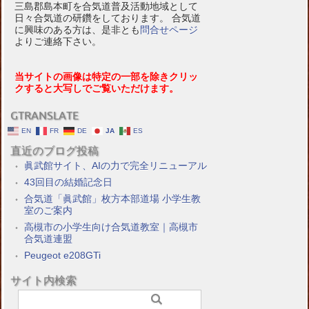
三島郡島本町を合気道普及活動地域として
日々合気道の研鑽をしております。 合気道
に興味のある方は、是非とも
問合せページ
よりご連絡下さい。
当サイトの画像は特定の一部を除きクリッ
クすると大写しでご覧いただけます。
GTRANSLATE
EN
FR
DE
JA
ES
直近のブログ投稿
眞武館サイト、AIの力で完全リニューアル
43回目の結婚記念日
合気道「眞武館」枚方本部道場 小学生教
室のご案内
高槻市の小学生向け合気道教室｜高槻市
合気道連盟
Peugeot e208GTi
サイト内検索