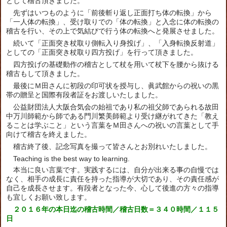
として稽古頂きました。
先ずはいつものように「前後斬り返し正面打ち体の転換」から
「一人体の転換」、受け取りでの「体の転換」と入念に体の転換の
稽古を行い、その上で気結びで行う体の転換へと発展させました。
続いて「正面突き杖取り側転入り身投げ」、「入身転換反射道」
としての「正面突き杖取り四方投げ」を行って頂きました。
四方投げの基礎動作の稽古として杖を用いて杖下を腰から抜ける
稽古もして頂きました。
最後にＭ田さんに初段の印可状を授与し、眞武館からの祝いの黒
帯の贈呈と国際有段者証をお渡しいたしました。
公益財団法人大阪合気会の始祖であり私の祖父師であられる故田
中万川師範から師である門川繁美師範より受け継がれてきた「教え
ることは学ぶこと」という言葉をＭ田さんへの祝いの言葉として手
向けて稽古を終えました。
稽古終了後、記念写真を撮って皆さんとお別れいたしました。
Teaching is the best way to learning.
本当に良い言葉です。実践するには、自分が出来る事の自慢では
なく、相手の成長に責任を持った指導が大切であり、その責任感が
自己を成長させます。有段者となった今、心して後進の方々の指導
も宜しくお願い致します。
２０１６年の本日迄の稽古時間／稽古日数＝３４０時間／１１５
日