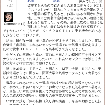
23
休みでした。お
(金)
彼岸でもあるので亡き父母の墓参に参ろうと予定し
ておりましたが、朝方にＹａｈｏｏ天気予報のアプ
2016
リで雨雲の様子を見ると、お墓のある金剛寺の所在
地、三木市は到着予定時間ぐらいから厚い雨雲に覆
われる予報でした。その為、墓参は次の日曜日に延
Comments (1)
期しましたが、最近は会社休日は必ず雨模様です。
ですからバイク（ＢＭＷ Ｋ１６００ＧＴＬ）に乗る機会がめっき
り少なくなっております。
結局、日がな一日、撮り溜めたビデオを見て過ごしました。夜は
合気道「眞武館」ふれあいセンター道場での合気道指導がありまし
たので愛車ＢＥＮＺ ＳＬＫを島本町まで走らせました。
先だっての三連休と違い、事前にＭ田さんの初段印可を行うとア
ナウンスいたしておりましたので、ふれあいセンターでは珍しく大
勢の方々が稽古にお出で頂けました。
稽古参加者は、Ｔ尾さん、Ｍ田さん、Ｍ下ご夫婦、Ｋ谷さん、至
誠館道場からはＳ田さん、関西大学合気道サークルからＹ倉君も久
しぶりに顔を見せて頂けました。
普段はふれあいセンター道場では杖や剣の稽古は致さないのです
が、初めてふれあいセンターにお出でになられた初心者のＫ谷さん
が、真新しい木剣と杖を携えての稽古参加でしたので木剣を用いて
の合気道の技の説明や、杖取りの基本技の稽古をして頂きました。
いずれの技も「体の転換（入り身転換術）」を基本動作とした技