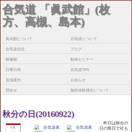
合気道 「眞武館」(枚
方、高槻、島本)
眞武館について
合気道について
合気道信念
ブログ
映像館
動画セミナー
行事日程
合気道TIPS
道場案内
お知らせ
問合せ
無料体験稽古について
秋分の日(20160922)
昨日は秋分の
9月
日の祭日で社も