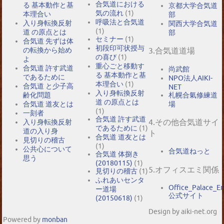
合気道における
る 基本動作と基
京都大学合気道
気の流れ
(1)
本理合い
部
呼吸法と合気道
入り身転換反射
関西大学合気道
(1)
道 の原点とは
部
セミナー
(1)
合気道 先ずは体
初段印可状授与
の転換から始め
3.合気道道場
の喜び
(1)
よ
重心ごと移動す
合気道 許す武道
尚武館
る 基本動作と基
であるために
NPO法人AIKI-
本理合い
(1)
合気道 と少子高
NET
入り身転換反射
札幌合氣修練道
齢化問題
道 の原点とは
場
合気道 道友とは
(1)
一刻者
合気道 許す武道
4.その他合気道サイ
入り身転換反射
であるために
(1)
道の入り身
ト
合気道 道友とは
見切りの稽古
(1)
公共心について
合気道ねっと
合気道 体捌き
思う
(20180115)
(1)
5.オフィスエミ関係
見切りの稽古
(1)
ふれあいセンタ
Office_Palace_E
ー道場
公式サイト
(20150618)
(1)
Design by aiki-net.org
Powered by
monban