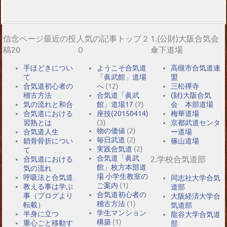
信念ページ最近の投
人気の記事トップ２
1.(公財)大阪合気会
稿20
０
傘下道場
手ほどきについ
ようこそ合気道
高槻市合気道連
て
「眞武館」道場
盟
合気道初心者の
へ
(12)
三松禪寺
稽古方法
合気道「眞武
(財)大阪合気
気の流れと和合
館」道場17
(7)
会 本部道場
合気道における
座技(20150414)
梅華道場
習熟とは
(3)
京都武道センタ
物の価値
(2)
合気道人生
ー道場
毎日武道
(2)
鎖骨骨折につい
篠山道場
実践合気道
(2)
て
合気道「眞武
2.学校合気道部
合気道における
館」枚方本部道
気の流れ
場 小学生教室の
呼吸法と合気道
同志社大学合気
ご案内
(1)
教える事は学ぶ
道部
合気道初心者の
事（ブログより
大阪経済大学合
稽古方法
(1)
転載）
気道部
学生マンション
半身に立つ
龍谷大学合気道
構築
(1)
重心ごと移動す
部