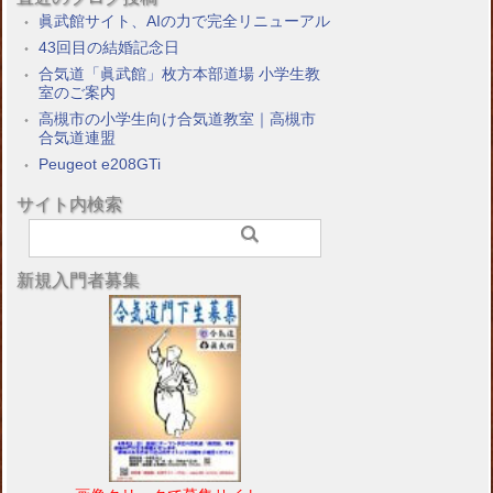
眞武館サイト、AIの力で完全リニューアル
43回目の結婚記念日
合気道「眞武館」枚方本部道場 小学生教
室のご案内
高槻市の小学生向け合気道教室｜高槻市
合気道連盟
Peugeot e208GTi
サイト内検索
新規入門者募集