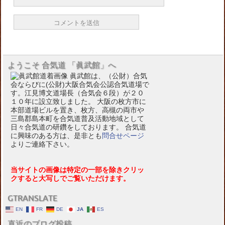
ようこそ 合気道 「眞武館」へ
眞武館は、（公財）合気
会ならびに(公財)大阪合気会公認合気道場で
す。江見博文道場長（合気会６段）が２０
１０年に設立致しました。 大阪の枚方市に
本部道場ビルを置き、枚方、高槻の両市や
三島郡島本町を合気道普及活動地域として
日々合気道の研鑽をしております。 合気道
に興味のある方は、是非とも
問合せページ
よりご連絡下さい。
当サイトの画像は特定の一部を除きクリッ
クすると大写しでご覧いただけます。
GTRANSLATE
EN
FR
DE
JA
ES
直近のブログ投稿