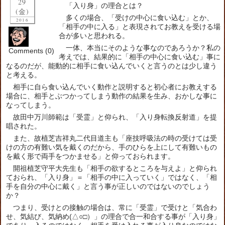
29
「入り身」の理合とは？
(金)
多くの場合、「受けの中心に食い込む」とか、
2016
「相手の中に入る」と表現されてお教えを受ける場
合が多いと思われる。
一体、本当にそのような事なのであろうか？
私の
Comments (0)
考えでは、結果的に「相手の中心に食い込む」事に
なるのだが、能動的に相手に食い込んでいくと言うのとは少し違う
と考える。
相手に自ら食い込んでいく動作と説明すると初心者にお教えする
場合に、相手とぶつかってしまう動作の結果を生み、おかしな事に
なってしまう。
故田中万川師範は「受霊」と仰られ、「入り身転換反射道」を提
唱された。
また、故植芝吉祥丸二代目道主も「座技呼吸法の時の受けては受
けの方の有難い気を戴くのだから、手のひらを上にして有難いもの
を戴く形で両手をつかませる」と仰っておられます。
開祖植芝守平大先生も「相手の欲するところを与えよ」と仰られ
ておられ、「入り身」＝「相手の中に入っていく」ではなく、「相
手を自分の中心に戴く」と言う事が正しいのではないのでしょう
か？
つまり、受けとの接触の場合は、常に「受霊」で受けと「気合わ
せ、気結び、気納め(△○□）」の理合で合一和合する事が「入り身」