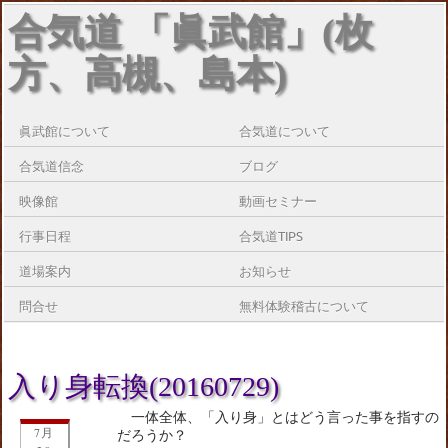
合気道 「眞武館」(枚
方、高槻、島本)
眞武館について
合気道について
合気道信念
ブログ
映像館
動画セミナー
行事日程
合気道TIPS
道場案内
お知らせ
問合せ
無料体験稽古について
入り身転換(20160729)
一体全体、「入り身」とはどう言った事を指すの
7月
だろうか？