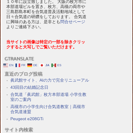
１０年に設立致しました。 大阪の枚方市に
本部道場ビルを置き、枚方、高槻の両市や
三島郡島本町を合気道普及活動地域として
日々合気道の研鑽をしております。 合気道
に興味のある方は、是非とも
問合せページ
よりご連絡下さい。
当サイトの画像は特定の一部を除きクリッ
クすると大写しでご覧いただけます。
GTRANSLATE
EN
FR
DE
JA
ES
直近のブログ投稿
眞武館サイト、AIの力で完全リニューアル
43回目の結婚記念日
合気道「眞武館」枚方本部道場 小学生教
室のご案内
高槻市の小学生向け合気道教室｜高槻市
合気道連盟
Peugeot e208GTi
サイト内検索