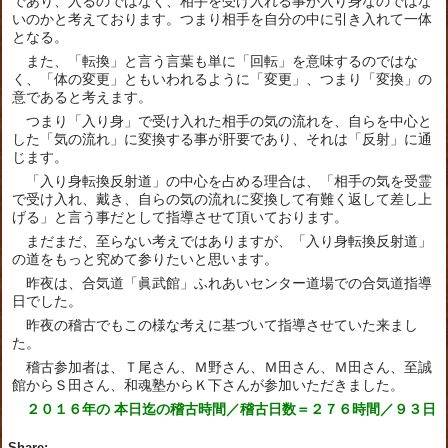
であり、入るのではなく、相手を受け入れる事が入り身なのではな
いのかと考えております。つまり相手を自分の中に引き入れて一体
となる。
また、「転換」と言う言葉も単に「回転」を意味するのではな
く、「体の変更」ともいわれるように「変更」、つまり「変換」の
意であると考えます。
つまり「入り身」で受け入れた相手の気の流れを、自らを中心と
した「気の流れ」に変換する事が肝要であり、それは「反射」に通
じます。
「入り身転換反射道」の中心を占める理合は、「相手の気を受霊
で受け入れ、戴き、自らの気の流れに変換して有難く返して差し上
げる」と言う事だとして指導させて頂いております。
まだまだ、至らない考えではありますが、「入り身転換反射道」
の道をもっと究めて参りたいと思います。
昨夜は、合気道「眞武館」ふれあいセンター道場での合気道指導
日でした。
昨夜の稽古でもこの様な考えに基づいて指導させていた来まし
た。
稽古参加者は、Ｔ尾さん、Ｍ野さん、Ｍ田さん、Ｍ田さん、至誠
館からＳ田さん、和魂塾からＫ下さんが参加いただきました。
２０１６年の 本日迄の稽古時間／稽古日数＝２７６時間／９３日