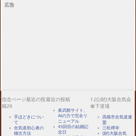
広告
信念ページ最近の投
最近の投稿
1.(公財)大阪合気会
稿20
傘下道場
眞武館サイト、
AIの力で完全リ
手ほどきについ
高槻市合気道連
ニューアル
て
盟
43回目の結婚記
合気道初心者の
三松禪寺
念日
稽古方法
(財)大阪合気