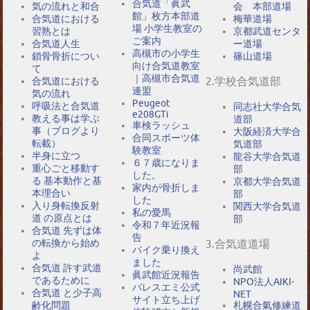
合気道「眞武
気の流れと和合
会 本部道場
館」枚方本部道
合気道における
梅華道場
場 小学生教室の
習熟とは
京都武道センタ
ご案内
合気道人生
ー道場
高槻市の小学生
鎖骨骨折につい
篠山道場
向け合気道教室
て
｜高槻市合気道
2.学校合気道部
合気道における
連盟
気の流れ
Peugeot
呼吸法と合気道
同志社大学合気
e208GTi
教える事は学ぶ
道部
車検ラッシュ
事（ブログより
大阪経済大学合
合同スポーツ体
転載）
気道部
験教室
半身に立つ
龍谷大学合気道
６７歳になりま
重心ごと移動す
部
した。
る 基本動作と基
京都大学合気道
家内が骨折しま
本理合い
部
した
入り身転換反射
関西大学合気道
私の愛馬
道 の原点とは
部
令和７年近況報
合気道 先ずは体
告
の転換から始め
3.合気道道場
バイク乗り換え
よ
ました
合気道 許す武道
尚武館
眞武館近況報告
であるために
NPO法人AIKI-
パレスエミ公式
合気道 と少子高
NET
サイト立ち上げ
札幌合氣修練道
齢化問題