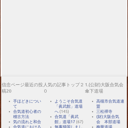
信念ページ最近の投
人気の記事トップ２
1.(公財)大阪合気会
稿20
０
傘下道場
手ほどきについ
ようこそ合気道
高槻市合気道連
て
「眞武館」道場
盟
合気道初心者の
へ
(145)
三松禪寺
稽古方法
合気道「眞武
(財)大阪合気
気の流れと和合
館」道場17
(67)
会 本部道場
合気道における
無事帰国しまし
梅華道場