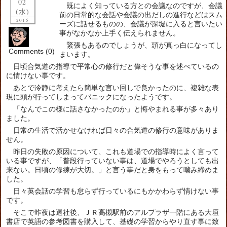
02
既によく知っている方との会議なのですが、会議
(水)
前の日常的な会話や会議の出だしの進行などはスム
2015
ーズに話せるものの、会議が深堀に入ると言いたい
事がなかなか上手く伝えられません。
緊張もあるのでしょうが、頭が真っ白になってし
Comments (0)
まいます。
日頃合気道の指導で平常心の修行だと偉そうな事を述べているの
に情けない事です。
あとで冷静に考えたら簡単な言い回しで良かったのに、複雑な表
現に頭が行ってしまってパニックになったようです。
「なんでこの様に話さなかったのか」と悔やまれる事が多々あり
ました。
日常の生活で活かせなければ日々の合気道の修行の意味がありま
せん。
昨日の失敗の原因について、これも道場での指導時によく言って
いる事ですが、「普段行っていない事は、道場でやろうとしても出
来ない。日頃の修練が大切。」と言う事だと身をもって噛み締めま
した。
日々英会話の学習も怠らず行っているにもかかわらず情けない事
です。
そこで昨夜は退社後、ＪＲ高槻駅前のアルプラザ一階にある大垣
書店で英語の参考図書を購入して、基礎の学習からやり直す事に致