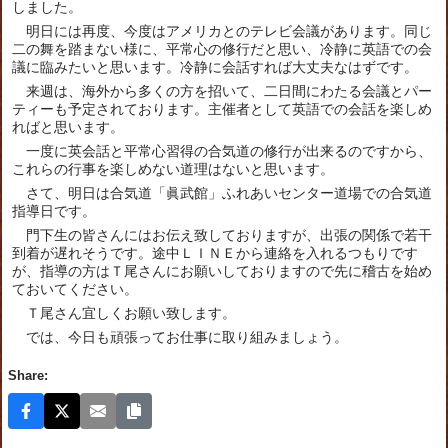
しました。
明日には再度、今度はアメリカとのテレビ会議があります。同じ
二の舞を踏まない様に、平常心の修行だと思い、冷静に英語での会
議に臨みたいと思います。冷静に会話すれば大丈夫なはずです。
来週は、海外から多くの方を招いて、二日間にわたる会議とパー
ティーも予定されております。主催者として英語での会話を楽しめ
ればと思います。
一度に英会話と平常心習得の合気道の修行が出来るのですから、
これらの行事を楽しめない道理はないと思います。
さて、明日は合気道「眞武館」ふれあいセンター道場での合気道
指導日です。
門下生の皆さんにはお伝え致しておりますが、出張の関係で若干
到着が遅れそうです。途中ＬＩＮＥから連絡を入れるつもりです
が、指導の方はＴ尾さんにお願いしておりますので先に稽古を始め
ておいてください。
Ｔ尾さん宜しくお願い致します。
では、今日も頑張ってお仕事に取り組みましょう。
Share: