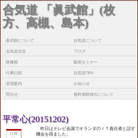
合気道 「眞武館」(枚
方、高槻、島本)
眞武館について
合気道について
合気道信念
ブログ
映像館
動画セミナー
行事日程
合気道TIPS
道場案内
お知らせ
問合せ
無料体験稽古について
平常心(20151202)
昨日はテレビ会議でオランダのＩＴ責任者と話す
12月
機会を得ました。