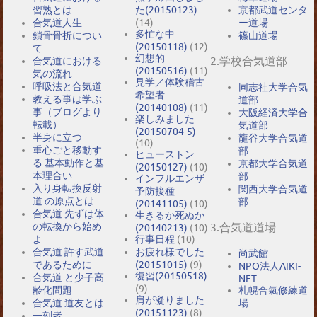
習熟とは
た(20150123)
京都武道センタ
合気道人生
(14)
ー道場
多忙な中
鎖骨骨折につい
篠山道場
(20150118)
(12)
て
幻想的
2.学校合気道部
合気道における
(20150516)
(11)
気の流れ
見学／体験稽古
呼吸法と合気道
同志社大学合気
希望者
教える事は学ぶ
道部
(20140108)
(11)
事（ブログより
大阪経済大学合
楽しみました
転載）
気道部
(20150704-5)
半身に立つ
龍谷大学合気道
(10)
重心ごと移動す
部
ヒューストン
る 基本動作と基
京都大学合気道
(20150127)
(10)
本理合い
部
インフルエンザ
入り身転換反射
関西大学合気道
予防接種
道 の原点とは
部
(20141105)
(10)
合気道 先ずは体
生きるか死ぬか
の転換から始め
3.合気道道場
(20140213)
(10)
よ
行事日程
(10)
合気道 許す武道
お疲れ様でした
尚武館
であるために
(20151015)
(9)
NPO法人AIKI-
復習(20150518)
合気道 と少子高
NET
(9)
札幌合氣修練道
齢化問題
肩が凝りました
場
合気道 道友とは
(20151123)
(8)
一刻者