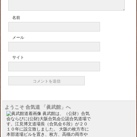
名前
メール
サイト
ようこそ 合気道 「眞武館」へ
眞武館は、（公財）合気
会ならびに(公財)大阪合気会公認合気道場で
す。江見博文道場長（合気会６段）が２０
１０年に設立致しました。 大阪の枚方市に
本部道場ビルを置き、枚方、高槻の両市や