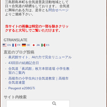
三島郡島本町を合気道普及活動地域として
日々合気道の研鑽をしております。 合気道
に興味のある方は、是非とも
問合せページ
よりご連絡下さい。
当サイトの画像は特定の一部を除きクリッ
クすると大写しでご覧いただけます。
GTRANSLATE
EN
FR
DE
JA
ES
直近のブログ投稿
眞武館サイト、AIの力で完全リニューアル
43回目の結婚記念日
合気道「眞武館」枚方本部道場 小学生教
室のご案内
高槻市の小学生向け合気道教室｜高槻市
合気道連盟
Peugeot e208GTi
サイト内検索